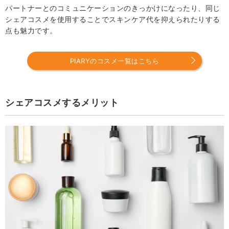
・イソップ レバレンス ハンドウォッシュ 500ml
パートナーとのコミュニケーションのきっかけになったり、同じ
シェアコスメを使用することでスキンケア代を抑えられたりする
肌への負担が少ないので家族でシェアするのもおすすめ│日
点も魅力です。
焼け止め
・コスメデコルテ アソートメント オブ デコルテ ベスト
セラーズII コフレ3点セット（お試しサイズ）
PIARYのコスメ一覧はこちら
・コスメデコルテ サンシェルター マルチプロテクショ
ン トーンアップCC #02 ベージュ
シェアコスメするメリット
シェアコスメで家族やカップルと一緒に使用して楽しさを
共有しよう