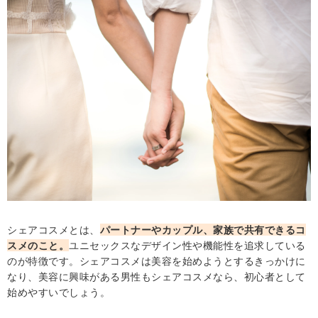
・なくなる速さに注意する
・置き場所をあらかじめ決めておく
一緒に使ってシェアコスメを身近に感じる│スキンケアアイ
テム
・ネイチャー リパブリック グリーンダーマCICA デイリ
ーシートマスク 30PC
・dプログラム コエッセンスイン クレンジングフォーム
・イプサ ザ・タイムRアクア 200ml
・アベンヌ ウォーター 300ml
同じコスメを使って問題なければシェアコスメにおすすめ│
ボディケア
シェアコスメとは、
パートナーやカップル、家族で共有できるコ
スメのこと。
ユニセックスなデザイン性や機能性を追求している
・ザ ボディショップ ホワイトムスク シャワージェル
のが特徴です。シェアコスメは美容を始めようとするきっかけに
400ml
なり、美容に興味がある男性もシェアコスメなら、初心者として
・クラランス ハンド／ネイル トリートメント クリーム
始めやすいでしょう。
100ml