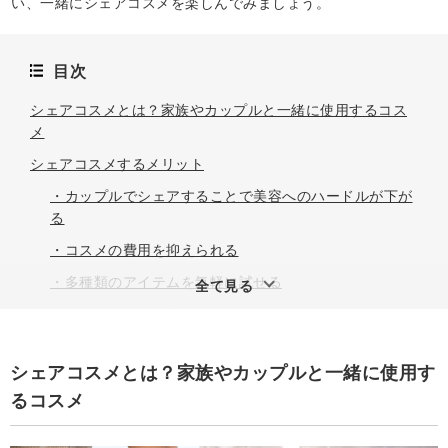
い、一緒にシェアコスメを楽しんでみましょう。
目次
シェアコスメとは？家族やカップルと一緒に使用するコス
メ
シェアコスメするメリット
・カップルでシェアすることで美容へのハードルが下が
る
・コスメの費用を抑えられる
・多種類のアイテムを気軽に試せる
全て見る
シェアコスメのデメリット
・肌質や肌の色には個人差があり合わないことがある
シェアコスメとは？家族やカップルと一緒に使用す
・香りや触感など好みは異なる
るコスメ
シェアコスメを使用するときの注意点
・衛生面に気をつける