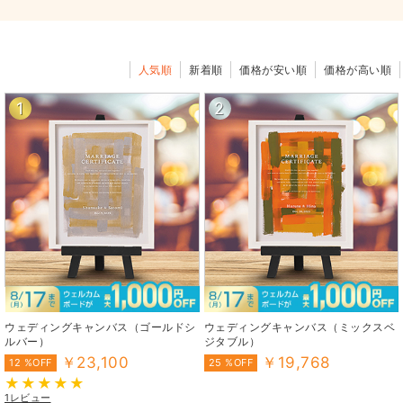
人気順
新着順
価格が安い順
価格が高い順
1
2
ウェディングキャンバス（ゴールドシ
ウェディングキャンバス（ミックスベ
ルバー）
ジタブル）
￥23,100
￥19,768
12 %OFF
25 %OFF
1レビュー