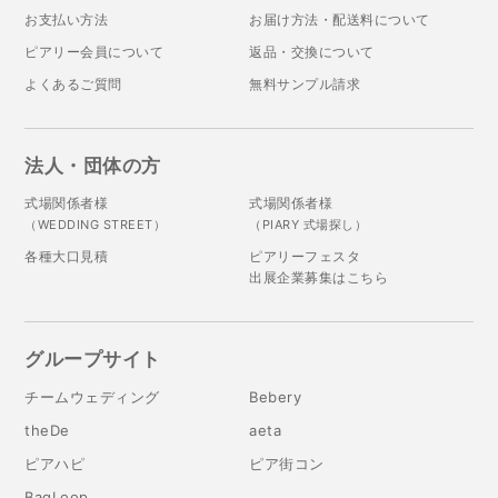
お支払い方法
お届け方法・配送料について
ピアリー会員について
返品・交換について
よくあるご質問
無料サンプル請求
法人・団体の方
式場関係者様
式場関係者様
（WEDDING STREET）
（PIARY 式場探し）
各種大口見積
ピアリーフェスタ
出展企業募集はこちら
グループサイト
チームウェディング
Bebery
theDe
aeta
ピアハピ
ピア街コン
BagLoop