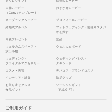
カタログギフト
結婚式ムービー
自作ムービー
おまかせムービー
（Canvaテンプレート）
オープニングムービー
プロフィールムービー
結婚式アルバム
フォトウェディング・前撮りスタジ
オを探す
両親プレゼント
景品
ウェルカムスペース・
ウェルカムボード
演出小物
ウェディング・
ウェディングドレス・
ブライダルアクセサリー
タキシード
コスメ・美容
デパコス・ブランドコスメ
インテリア・雑貨
防災グッズ
お取り寄せグルメ・
ソーシャルギフト
食品ギフト
「P.S.GIFT」
ご利用ガイド