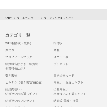
PIARY
ウェルカムボード
ウェディングキャンバス
カテゴリ一覧
WEB招待状（無料）
招待状
席次表
席札
プロフィールブック
メニュー表
結婚報告はがき・年賀状・
プチギフト
各種報告はがき
引き出物
引き出物カード
ヒキタク（引き出物宅配便）
内祝い・お返しギフト
結婚内祝い・
出産内祝い・
結婚祝いのお返しギフト
出産祝いのお返しギフト
結婚祝いのプレゼント
結婚式 電報・祝電