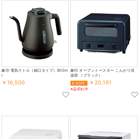
象印 電気ケトル（細口タイプ）800m
象印 オーブントースター こんがり倶
l
楽部 （ブラック）
￥16,500
￥20,191
8 %OFF
※品切れ中