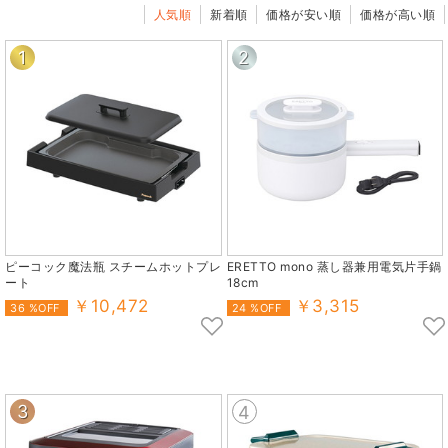
人気順
新着順
価格が安い順
価格が高い順
1
2
ピーコック魔法瓶 スチームホットプレ
ERETTO mono 蒸し器兼用電気片手鍋
ート
18cm
￥10,472
￥3,315
36 %OFF
24 %OFF
3
4