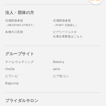
法人・団体の方
式場関係者様
式場関係者様
（WEDDING STREET）
（PIARY 式場探し）
各種大口見積
ピアリーフェスタ
出展企業募集はこちら
グループサイト
チームウェディング
Bebery
theDe
aeta
ピアハピ
ピア街コン
BagLoop
ブライダルサロン