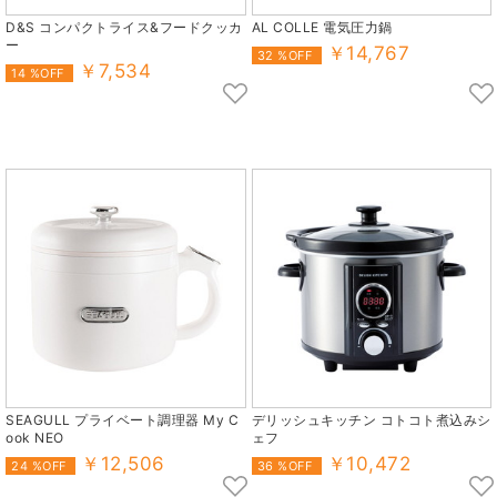
D&S コンパクトライス&フードクッカ
AL COLLE 電気圧力鍋
ー
￥14,767
32 %OFF
￥7,534
14 %OFF
SEAGULL プライベート調理器 My C
デリッシュキッチン コトコト煮込みシ
ook NEO
ェフ
￥12,506
￥10,472
24 %OFF
36 %OFF