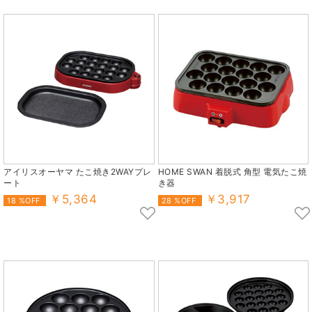
アイリスオーヤマ たこ焼き2WAYプレ
HOME SWAN 着脱式 角型 電気たこ焼
ート
き器
￥5,364
￥3,917
18 %OFF
28 %OFF