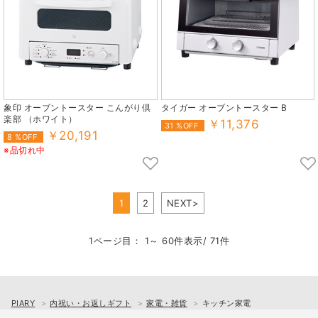
象印 オーブントースター こんがり倶
タイガー オーブントースター B
楽部 （ホワイト）
￥11,376
31 %OFF
￥20,191
8 %OFF
※品切れ中
1
2
NEXT>
1ページ目： 1～ 60件表示/ 71件
PIARY
内祝い・お返しギフト
家電・雑貨
キッチン家電