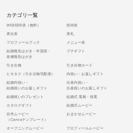
カテゴリ一覧
WEB招待状（無料）
招待状
席次表
席札
プロフィールブック
メニュー表
結婚報告はがき・年賀状・
プチギフト
各種報告はがき
引き出物
引き出物カード
ヒキタク（引き出物宅配便）
内祝い・お返しギフト
結婚内祝い・
出産内祝い・
結婚祝いのお返しギフト
出産祝いのお返しギフト
結婚祝いのプレゼント
結婚式 電報・祝電
カタログギフト
結婚式ムービー
自作ムービー
おまかせムービー
（Canvaテンプレート）
オープニングムービー
プロフィールムービー