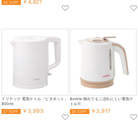
￥4,821
26 %OFF
ドリテック 電気ケトル「ピタポット」
&smile 倒れてもこぼれにくい電気ケ
800ml
トル1l
￥3,993
￥3,917
27 %OFF
28 %OFF