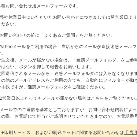
各種お問い合わせ用メールフォームです。
※弊社休業日中にいただいたお問い合わせにつきましては翌営業日よ
ください。
※お問い合わせの前に
「よくあるご質問」
をご覧ください。
※Yahooメールをご利用の場合、当店からのメールが直接迷惑メール
す。
ご注文後、メールが届かない場合は、「迷惑メールフォルダ」をご参照
ではない」ボタンを押して報告をお願いします。
次回送信されるメールから、迷惑メールフォルダには入らなくなりま
その他のメールアドレスをご利用の方でも、自動的にフィルターが働
お手数ですが、迷惑メールフォルダをご確認ください。
※2営業日以上たってもメールが届かない場合は
こちら
をご覧ください
※メールでのご返信を基本としておりますが、お問い合わせ内容によ
その際、お電話にて担当がご説明させていただきますので、お電話番
※印刷サービス、および印刷込キットに関するお問い合わせは
【 専