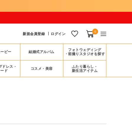
0
新規会員登録
ログイン
フォトウェディング
ムービー
結婚式アルバム
・前撮りスタジオを探す
グドレス・
ふたり暮らし・
コスメ・美容
シード
新生活アイテム