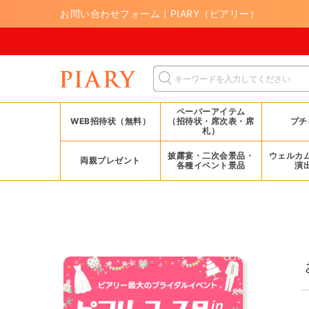
お問い合わせフォーム | PIARY（ピアリー）
8
ペーパーアイテム
WEB招待状（無料）
（招待状・席次表・席
プチ
札）
披露宴・二次会景品・
ウェルカ
両親プレゼント
各種イベント景品
演