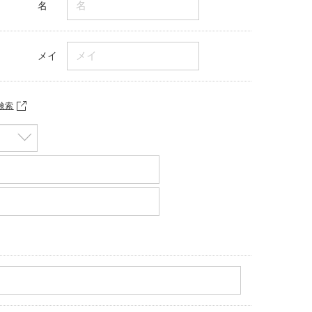
名
メイ
検索