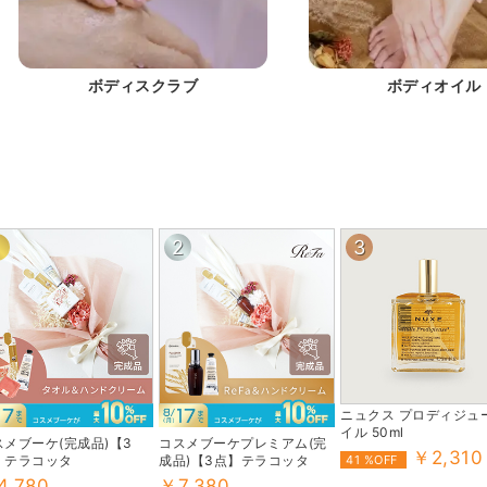
ボディスクラブ
ボディオイル
1
2
3
ニュクス プロディジュー
イル 50ml
スメブーケ(完成品)【3
コスメブーケプレミアム(完
￥2,310
】テラコッタ
成品)【3点】テラコッタ
41 %OFF
4,780
￥7,380