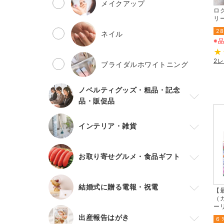
メイクアップ
ロ
リー
28
ネイル
※
2
ブライダルホワイトニング
ノベルティグッズ・粗品・記念
品・販促品
インテリア・雑貨
お取り寄せグルメ・食品ギフト
結婚式に贈る電報・祝電
【最
（
ー
出産報告はがき
6 