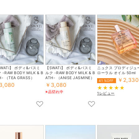
WATi】 ボディ&バスミ
【SWATi】 ボディ&バスミ
ニュクス プロディジュー
 -RAW BODY MILK & B
ルク -RAW BODY MILK & B
ローラル オイル 50ml
H- （TEA GRASS）
ATH- （ANISE JASMINE）
￥2,330
41 %OFF
3,080
￥3,080
※品切れ中
1レビュー