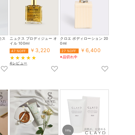
モス
ニュクス プロディジュー オ
クロエ ボディローション 20
イル 100ml
0ml
￥3,220
￥6,400
47 %OFF
27 %OFF
※品切れ中
4レビュー