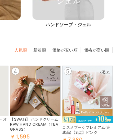
ハンドソープ・ジェル
人気順
新着順
価格が安い順
価格が高い順
4
5
 オ
【SWATi】 ハンドクリーム
RAW HAND CREAM（TEA
コスメブーケプレミアム(完
GRASS）
成品)【3点】ピンク
￥1,595
￥7,380