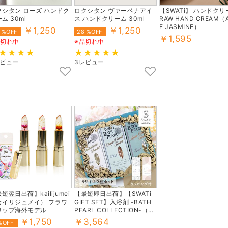
クシタン ローズ ハンドク
ロクシタン ヴァーベナアイ
【SWATi】 ハンドクリ
ム 30ml
ス ハンドクリーム 30ml
RAW HAND CREAM（A
E JASMINE）
￥1,250
￥1,250
 %OFF
28 %OFF
￥1,595
品切れ中
※品切れ中
レビュー
3レビュー
短翌日出荷】kailijumei
【最短即日出荷】【SWATi
カイリジュメイ） フラワ
GIFT SET】入浴剤 -BATH
リップ海外モデル
PEARL COLLECTION-（S
サイズ3種セット）
￥1,750
￥3,564
%OFF