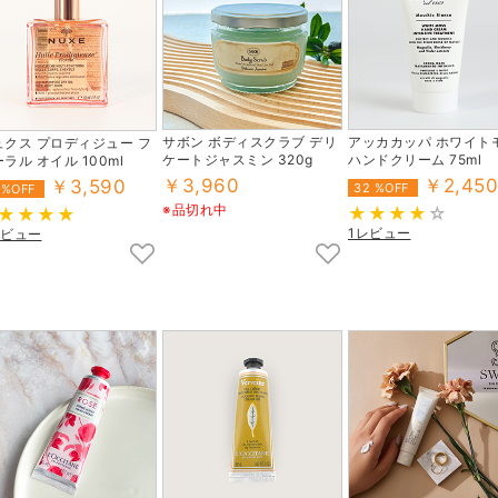
サボン ボディスクラブ デリ
アッカカッパ ホワイト
ュクス プロディジュー フ
ケートジャスミン 320g
ハンドクリーム 75ml
ラル オイル 100ml
￥3,960
￥2,450
￥3,590
32 %OFF
 %OFF
※品切れ中
1レビュー
レビュー