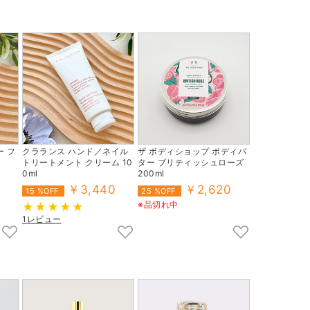
 フ
クラランス ハンド／ネイル
ザ ボディショップ ボディバ
トリートメント クリーム 10
ター ブリティッシュローズ
0ml
200ml
￥3,440
￥2,620
15 %OFF
25 %OFF
※品切れ中
1レビュー