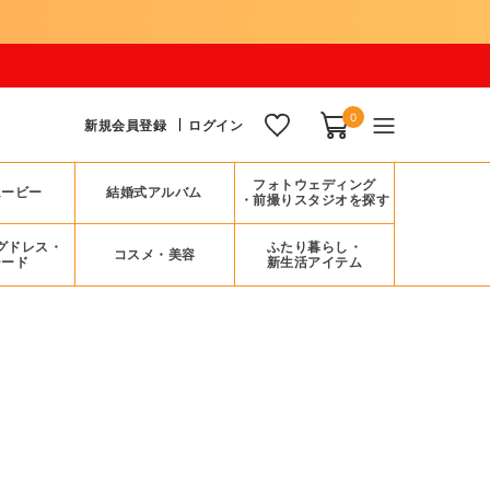
0
新規会員登録
ログイン
フォトウェディング
ムービー
結婚式アルバム
・前撮りスタジオを探す
グドレス・
ふたり暮らし・
コスメ・美容
シード
新生活アイテム