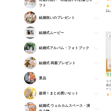
フト
2
結婚祝いのプレゼント
結婚式ムービー
結婚式アルバム・フォトブック
結婚式 両親プレゼント
景品
コ
成
ー
超得！まとめ買いセット
￥
結婚式 ウェルカムスペース・演
出小物