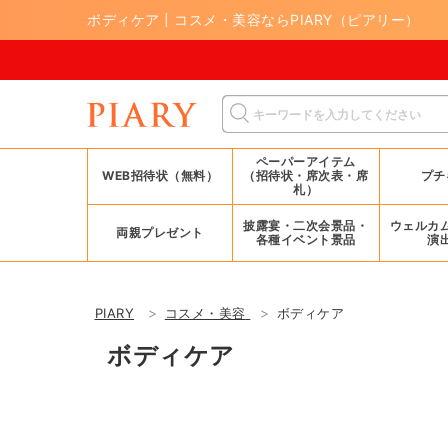
ボディケア | コスメ・美容ならPIARY（ピアリー）
8/17(月)
ペーパーアイテム
WEB招待状（無料）
（招待状・席次表・席
プチ
札）
披露宴・二次会景品・
ウェルカ
両親プレゼント
各種イベント景品
演
PIARY
コスメ・美容
ボディケア
ボディケア