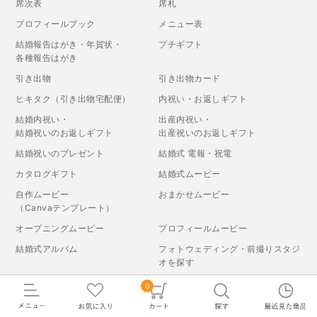
席次表
席札
プロフィールブック
メニュー表
結婚報告はがき・年賀状・
プチギフト
各種報告はがき
引き出物
引き出物カード
ヒキタク（引き出物宅配便）
内祝い・お返しギフト
結婚内祝い・
出産内祝い・
結婚祝いのお返しギフト
出産祝いのお返しギフト
結婚祝いのプレゼント
結婚式 電報・祝電
カタログギフト
結婚式ムービー
自作ムービー
おまかせムービー
（Canvaテンプレート）
オープニングムービー
プロフィールムービー
結婚式アルバム
フォトウェディング・前撮りスタジ
オを探す
両親プレゼント
景品
0
ウェルカムスペース・
ウェルカムボード
演出小物