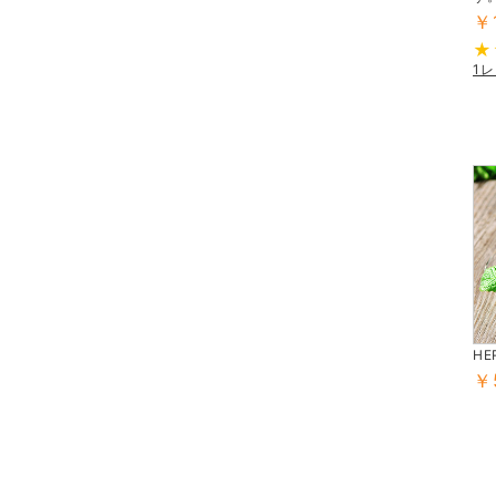
￥
1
HE
￥