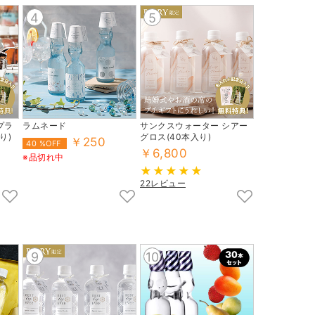
4
5
プラ
ラムネード
サンクスウォーター シアー
り)
グロス(40本入り)
￥250
40 %OFF
￥6,800
※品切れ中
22レビュー
9
10