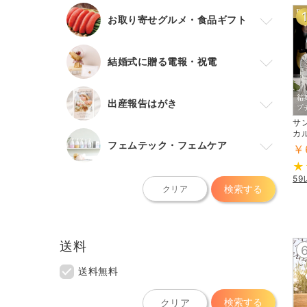
お取り寄せグルメ・食品ギフト
結婚式に贈る電報・祝電
出産報告はがき
サ
カ
フェムテック・フェムケア
￥
5
検索する
クリア
送料
送料無料
検索する
クリア