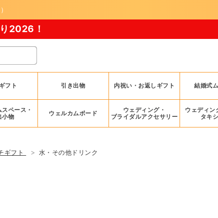
ー）
ギフト
引き出物
内祝い・お返しギフト
結婚式
ムスペース・
ウェディング・
ウェディン
ウェルカムボード
出小物
ブライダルアクセサリー
タキ
チギフト
水・その他ドリンク