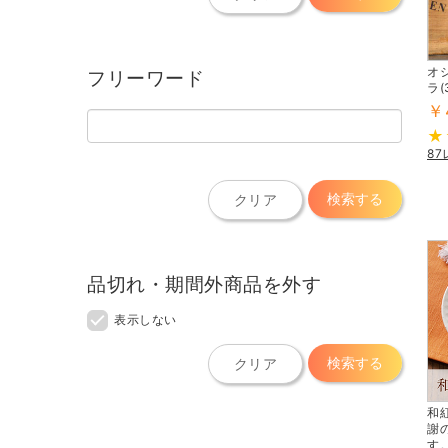
オ
フリーワード
ラ(
￥
8
検索する
クリア
品切れ・期間外商品を外す
表示しない
検索する
クリア
和
謝
す