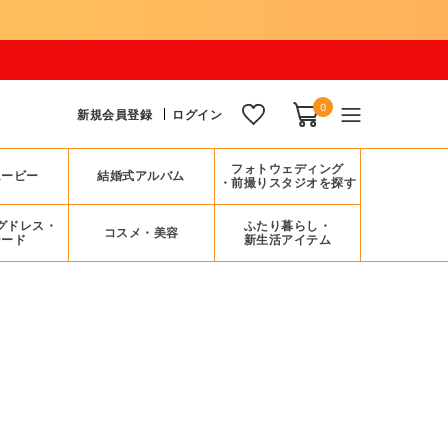
0
新規会員登録
ログイン
フォトウェディング
ムービー
結婚式アルバム
・前撮りスタジオを探す
グドレス・
ふたり暮らし・
コスメ・美容
シード
新生活アイテム