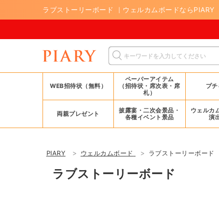
ラブストーリーボード ｜ウェルカムボードならPIARY
ペーパーアイテム
WEB招待状（無料）
（招待状・席次表・席
プチ
札）
披露宴・二次会景品・
ウェルカ
両親プレゼント
各種イベント景品
演
PIARY
ウェルカムボード
ラブストーリーボード
ラブストーリーボード