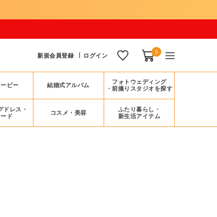
0
新規会員登録
ログイン
フォトウェディング
ムービー
結婚式アルバム
・前撮りスタジオを探す
グドレス・
ふたり暮らし・
コスメ・美容
シード
新生活アイテム