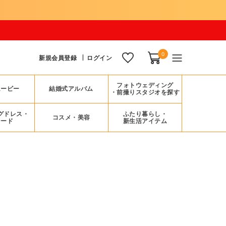
0
新規会員登録
ログイン
フォトウェディング
ムービー
結婚式アルバム
・前撮りスタジオを探す
グドレス・
ふたり暮らし・
コスメ・美容
シード
新生活アイテム