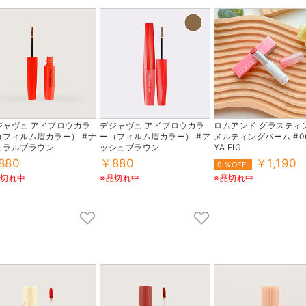
ジャヴュ アイブロウカラ
デジャヴュ アイブロウカラ
ロムアンド グラスティ
（フィルム眉カラー） #ナ
ー（フィルム眉カラー） #ア
メルティングバーム #06
ュラルブラウン
ッシュブラウン
YA FIG
880
￥880
￥1,190
9 %OFF
品切れ中
※品切れ中
※品切れ中