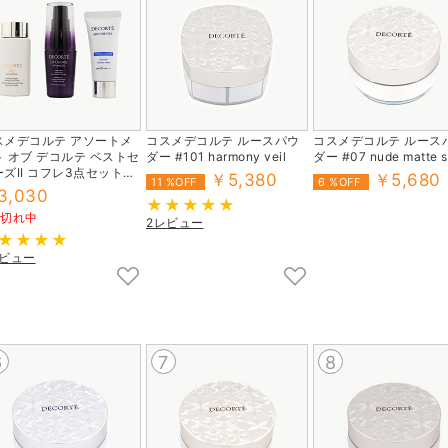
スメデコルテ アソートメ
コスメデコルテ ルースパウ
コスメデコルテ ルース
ト オブ デコルテ ベストセ
ダー #101 harmony veil
ダー #07 nude matte 
ズII コフレ3点セット
￥5,380
￥5,680
11 %OFF
6 %OFF
お試しサイズ）
3,030
品切れ中
2レビュー
レビュー
6
7
8