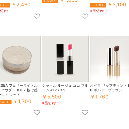
￥1,650
6 %OFF
ダーローズ
￥2,480
￥3,100
%OFF
6 %OFF
品切れ中
※品切れ中
ESEA フェザーライトル
シャネル ルージュ ココ ブル
オペラ リップティント N
パウダー #J02 抜け感
ーム #126 3g
0 ボルドーブラウン
ージュ マット
￥5,500
￥1,760
￥1,700
 %OFF
※品切れ中