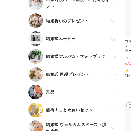
フト
結婚祝いのプレゼント
結婚式ムービー
コ
ン
ラー
（
結婚式アルバム・フォトブック
￥
※
結婚式 両親プレゼント
1
景品
超得！まとめ買いセット
結婚式 ウェルカムスペース・演
出小物