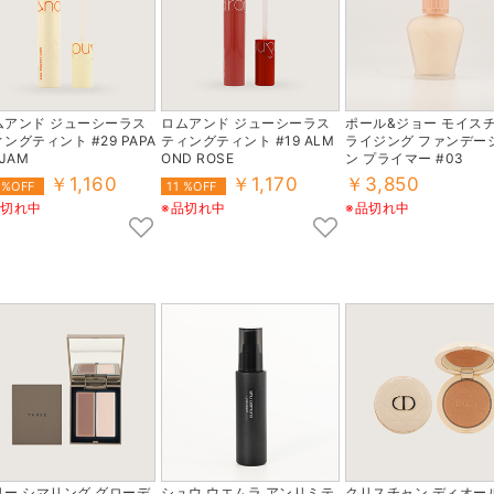
ムアンド ジューシーラス
ロムアンド ジューシーラス
ポール&ジョー モイス
ングティント #29 PAPA
ティングティント #19 ALM
ライジング ファンデー
 JAM
OND ROSE
ン プライマー #03
￥1,160
￥1,170
￥3,850
 %OFF
11 %OFF
品切れ中
※品切れ中
※品切れ中
リー シマリング グローデ
シュウ ウエムラ アンリミテ
クリスチャン ディオール