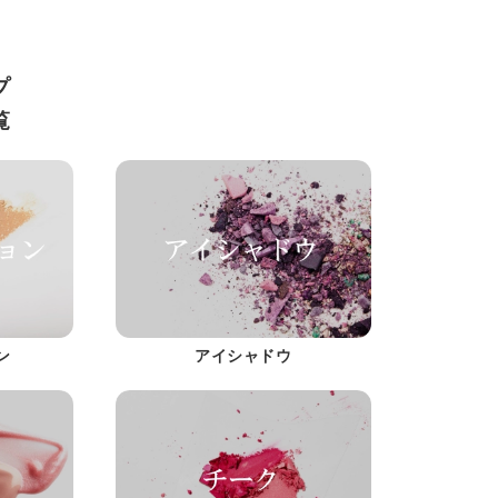
プ
覧
ン
アイシャドウ