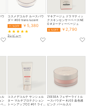
パウ
コスメデコルテ ルースパウ
マキアージュ ドラマティッ
ダー #00 trans lucent
クスキンセンサーベースNE
O #ヌーディーベージュ
￥5,380
11 %OFF
￥2,790
6 %OFF
2レビュー
ェル
コスメデコルテ サンシェル
ZEESEA フェザーライトル
ョン
ター マルチプロテクション
ースパウダー #J03 血色感
ラベン
トーンアップCC #01 ライト
ピンク パール入り