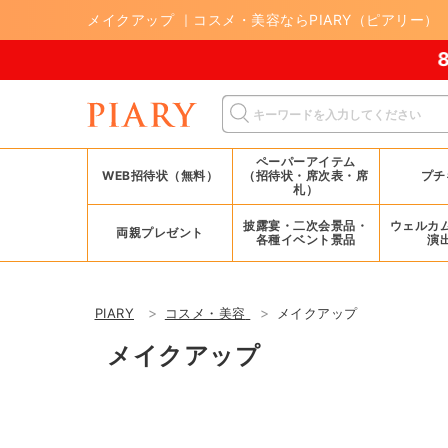
メイクアップ ｜コスメ・美容ならPIARY（ピアリー）
8/17(月)まで！
ペーパーアイテム
WEB招待状（無料）
（招待状・席次表・席
プチ
札）
披露宴・二次会景品・
ウェルカ
両親プレゼント
各種イベント景品
演
PIARY
コスメ・美容
メイクアップ
メイクアップ