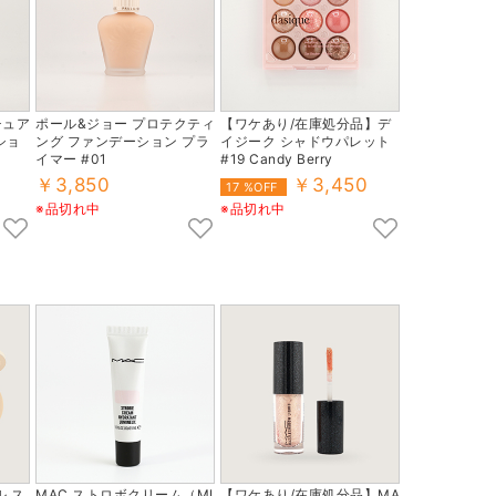
チュア
ポール&ジョー プロテクティ
【ワケあり/在庫処分品】デ
ショ
ング ファンデーション プラ
イジーク シャドウパレット
イマー #01
#19 Candy Berry
￥3,850
￥3,450
17 %OFF
※品切れ中
※品切れ中
 ス
MAC ストロボクリーム（MI
【ワケあり/在庫処分品】MA