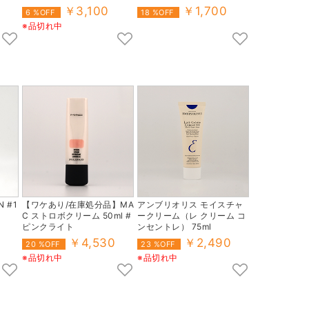
ベージュ
￥3,100
￥1,700
6 %OFF
18 %OFF
※品切れ中
 #1
【ワケあり/在庫処分品】MA
アンブリオリス モイスチャ
C ストロボクリーム 50ml #
ークリーム（レ クリーム コ
ピンクライト
ンセントレ） 75ml
￥4,530
￥2,490
20 %OFF
23 %OFF
※品切れ中
※品切れ中