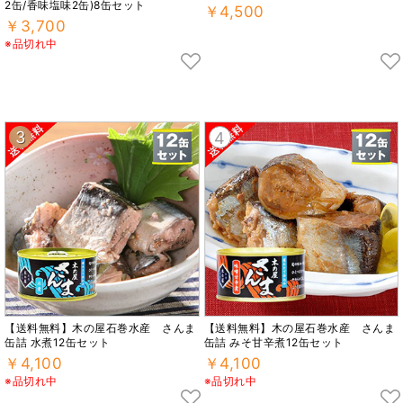
2缶/香味塩味2缶)8缶セット
￥4,500
￥3,700
※品切れ中
3
4
【送料無料】木の屋石巻水産 さんま
【送料無料】木の屋石巻水産 さんま
缶詰 水煮12缶セット
缶詰 みそ甘辛煮12缶セット
￥4,100
￥4,100
※品切れ中
※品切れ中