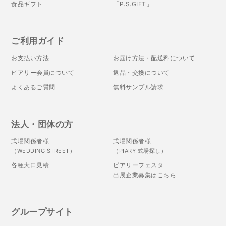
食品ギフト
「P.S.GIFT」
ご利用ガイド
お支払い方法
お届け方法・配送料について
ピアリー会員について
返品・交換について
よくあるご質問
無料サンプル請求
法人・団体の方
式場関係者様
式場関係者様
（WEDDING STREET）
（PIARY 式場探し）
各種大口見積
ピアリーフェスタ
出展企業募集はこちら
グループサイト