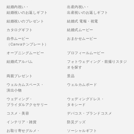
結婚内祝い・
出産内祝い・
結婚祝いのお返しギフト
出産祝いのお返しギフト
結婚祝いのプレゼント
結婚式 電報・祝電
カタログギフト
結婚式ムービー
自作ムービー
おまかせムービー
（Canvaテンプレート）
オープニングムービー
プロフィールムービー
結婚式アルバム
フォトウェディング・前撮りスタジ
オを探す
両親プレゼント
景品
ウェルカムスペース・
ウェルカムボード
演出小物
ウェディング・
ウェディングドレス・
ブライダルアクセサリー
タキシード
コスメ・美容
デパコス・ブランドコスメ
インテリア・雑貨
防災グッズ
お取り寄せグルメ・
ソーシャルギフト