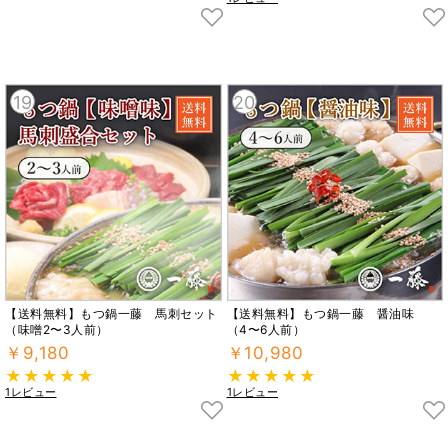
19
20
【送料無料】もつ鍋一藤 馬刺セット
【送料無料】もつ鍋一藤 醤油味
（味噌2〜3人前）
（4〜6人前）
￥9,180
￥10,980
1レビュー
1レビュー