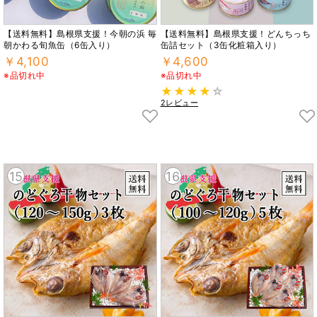
【送料無料】島根県支援！今朝の浜 毎
【送料無料】島根県支援！どんちっち
朝かわる旬魚缶（6缶入り）
缶詰セット（3缶化粧箱入り）
￥4,100
￥4,600
※品切れ中
※品切れ中
2レビュー
15
16