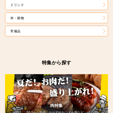
ドリンク
米・穀物
常備品
特集から探す
肉特集
BBQから焼肉、おかずやおつまみ用など、