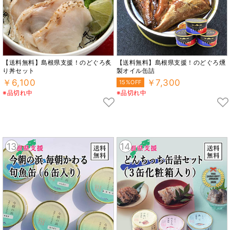
【送料無料】島根県支援！のどぐろ炙
【送料無料】島根県支援！のどぐろ燻
り丼セット
製オイル缶詰
￥6,100
￥7,300
15%OFF
※品切れ中
※品切れ中
13
14