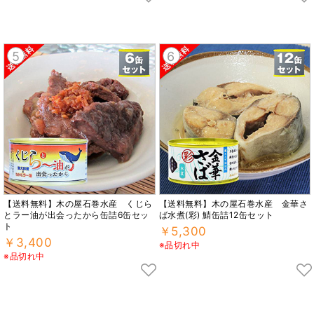
5
6
【送料無料】木の屋石巻水産 くじら
【送料無料】木の屋石巻水産 金華さ
とラー油が出会ったから缶詰6缶セッ
ば水煮(彩) 鯖缶詰12缶セット
ト
￥5,300
￥3,400
※品切れ中
※品切れ中