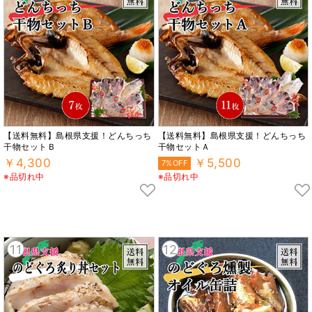
【送料無料】島根県支援！どんちっち
【送料無料】島根県支援！どんちっち
干物セットＢ
干物セットＡ
￥4,300
￥5,500
7%OFF
※品切れ中
※品切れ中
11
12