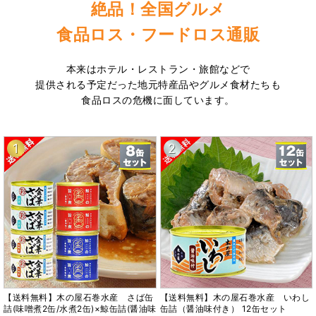
絶品！全国グルメ
食品ロス・フードロス通販
本来はホテル・レストラン・旅館などで
提供される予定だった地元特産品やグルメ食材たちも
食品ロスの危機に面しています。
1
2
【送料無料】木の屋石巻水産 さば缶
【送料無料】木の屋石巻水産 いわし
詰(味噌煮2缶/水煮2缶)×鯨缶詰(醤油味
缶詰（醤油味付き） 12缶セット