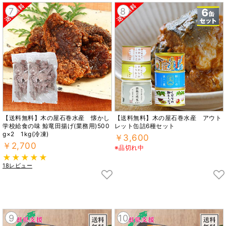
7
8
【送料無料】木の屋石巻水産 懐かし
【送料無料】木の屋石巻水産 アウト
学校給食の味 鯨竜田揚げ(業務用)500
レット缶詰6種セット
g×2 1kg(冷凍)
￥3,600
￥2,700
※品切れ中
18レビュー
9
10