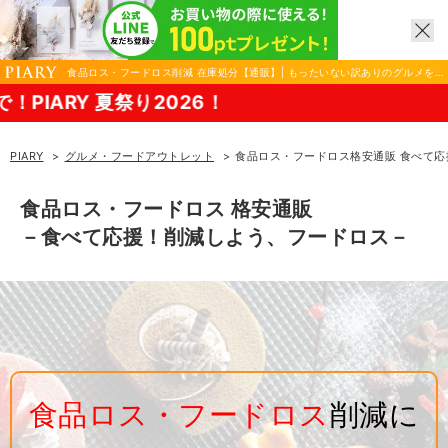
食品ロス・フードロス削減 在庫処分【通販】| もったいない訳ありのグルメを
お取り寄せ｜PIARY（ピアリー）
り2026！
8/17(月)まで！
PIARY
グルメ・フードアウトレット
食品ロス・フードロス格安通販 食べて応
食品ロス・フードロス 格安通販
－食べて応援！削減しよう、フードロス－
食品ロス・フードロス
削減に