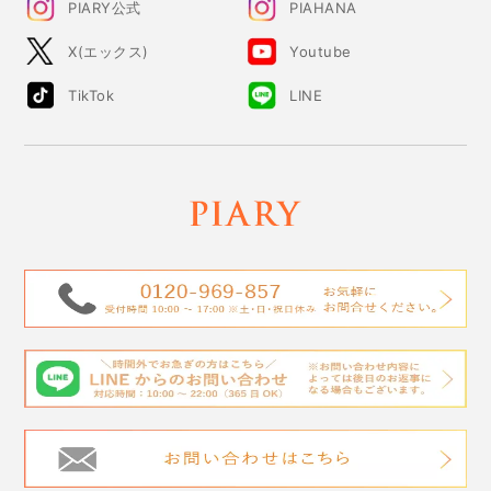
PIARY公式
PIAHANA
X(エックス)
Youtube
TikTok
LINE