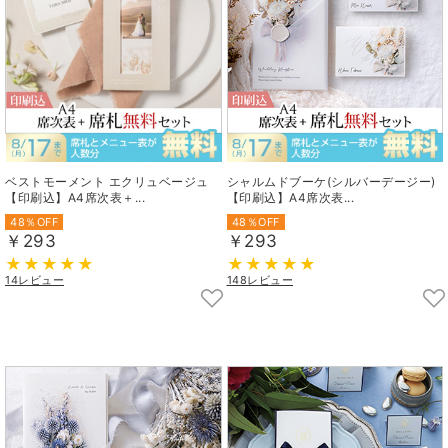
ベストモーメント エクリュベージュ
シャルムドブーケ(シルバーデージー)
【印刷込】A4席次表＋...
【印刷込】A4席次表...
48％OFF
48％OFF
￥293
￥293
14レビュー
148レビュー