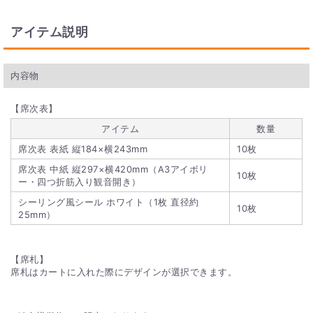
アイテム説明
内容物
【席次表】
アイテム
数量
席次表 表紙 縦184×横243mm
10枚
席次表 中紙 縦297×横420mm（A3アイボリ
10枚
ー・四つ折筋入り観音開き）
シーリング風シール ホワイト（1枚 直径約
10枚
25mm）
【席札】
席札はカートに入れた際にデザインが選択できます。