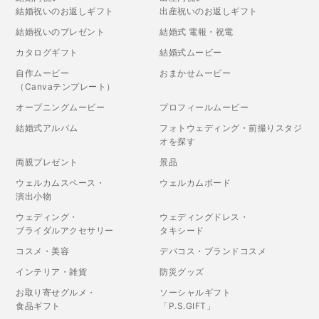
結婚祝いのお返しギフト
出産祝いのお返しギフト
結婚祝いのプレゼント
結婚式 電報・祝電
カタログギフト
結婚式ムービー
自作ムービー
おまかせムービー
（Canvaテンプレート）
オープニングムービー
プロフィールムービー
結婚式アルバム
フォトウェディング・前撮りスタジ
オを探す
両親プレゼント
景品
ウェルカムスペース・
ウェルカムボード
演出小物
ウェディング・
ウェディングドレス・
ブライダルアクセサリー
タキシード
コスメ・美容
デパコス・ブランドコスメ
インテリア・雑貨
防災グッズ
お取り寄せグルメ・
ソーシャルギフト
食品ギフト
「P.S.GIFT」