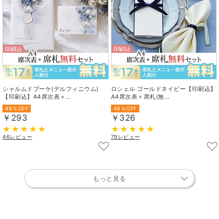
シャルムドブーケ(デルフィニウム)
ロシェル ゴールドネイビー【印刷込】
【印刷込】A4席次表＋...
A4席次表＋席札(無...
48％OFF
46％OFF
￥293
￥326
46レビュー
79レビュー
もっと見る