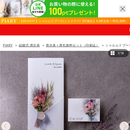
【43％OFF】シャルムドブーケ(シャクヤク)【印刷込】A3席次表＋席札(無料)
セット|結婚式 席次表ならPIARY（ピアリー）
8/17(月)まで！PI
PIARY
結婚式 席次表
席次表＋席札無料セット（印刷込）
シャルムドブーケ
1/18