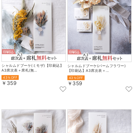
シャルムドブーケ(ミモザ)【印刷込】
シャルムドブーケ(パームフラワー)
A3席次表＋席札(無...
【印刷込】A3席次表＋...
43％OFF
43％OFF
￥359
￥359