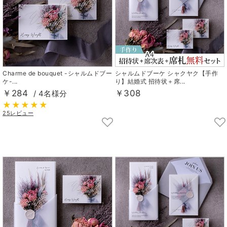
Charme de bouquet -シャルムドブー
シャルムドブーケ シャクヤク【手作
ケ-...
り】結婚式 招待状＋席...
￥284
￥308
/ 4名様分
25レビュー