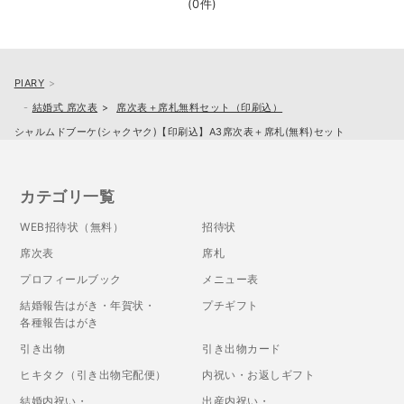
(0件)
PIARY
結婚式 席次表
席次表＋席札無料セット（印刷込）
シャルムドブーケ(シャクヤク)【印刷込】A3席次表＋席札(無料)セット
カテゴリ一覧
WEB招待状（無料）
招待状
席次表
席札
プロフィールブック
メニュー表
結婚報告はがき・年賀状・
プチギフト
各種報告はがき
引き出物
引き出物カード
ヒキタク（引き出物宅配便）
内祝い・お返しギフト
結婚内祝い・
出産内祝い・