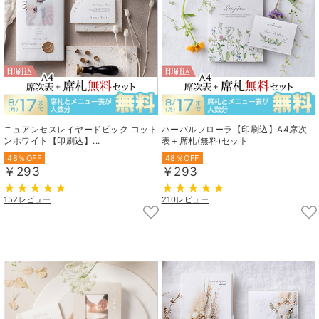
ニュアンセスレイヤードピック コット
ハーバルフローラ【印刷込】A4席次
ンホワイト【印刷込】...
表＋席札(無料)セット
48％OFF
48％OFF
￥293
￥293
152レビュー
210レビュー