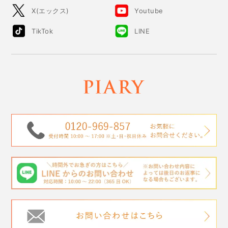
X(エックス)
Youtube
TikTok
LINE