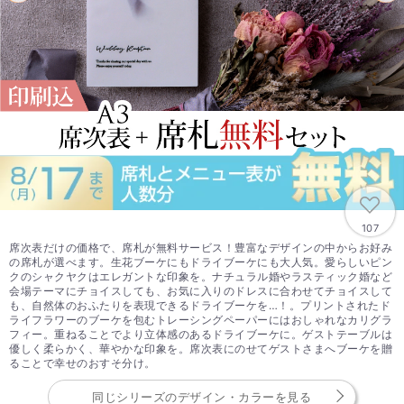
107
席次表だけの価格で、席札が無料サービス！豊富なデザインの中からお好み
の席札が選べます。生花ブーケにもドライブーケにも大人気。愛らしいピン
クのシャクヤクはエレガントな印象を。ナチュラル婚やラスティック婚など
会場テーマにチョイスしても、お気に入りのドレスに合わせてチョイスして
も、自然体のおふたりを表現できるドライブーケを…！。プリントされたド
ライフラワーのブーケを包むトレーシングペーパーにはおしゃれなカリグラ
フィー。重ねることでより立体感のあるドライブーケに。ゲストテーブルは
優しく柔らかく、華やかな印象を。席次表にのせてゲストさまへブーケを贈
ることで幸せのおすそ分け。
同じシリーズのデザイン・カラーを見る