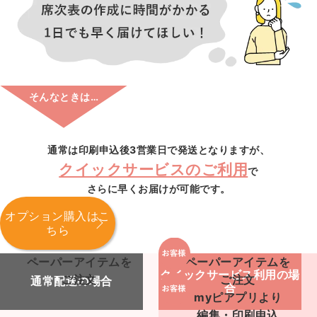
そんなときは…
通常は印刷申込後3営業日で発送となりますが、
クイックサービスのご利用
で
さらに早くお届けが可能です。
オプション購入はこ
ちら
ペーパーアイテムを
ペーパーアイテムを
クイックサービス利用の場
ご注文
ご注文
通常配送の場合
合
myピアプリより
編集・印刷申込