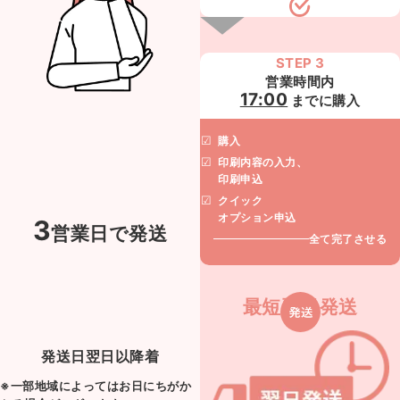
STEP 3
営業時間内
17:00
までに購入
購入
印刷内容の入力、
印刷申込
クイック
オプション申込
3
営業日で発送
全て完了させる
最短翌日発送
発送日翌日以降着
※一部地域によってはお日にちがか