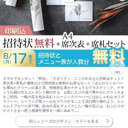
745
スマホでカンタン！「時短」「クオリティ」にこだわるなら印刷込キット！
席次表+席札の価格だけで招待状が無料のお得なセット！ほんのりシルバー
を重ねたグリーンの葉と茎、特徴的な実がナチュラルでラスティック。ナチ
ュラル婚の方もエレガント婚の方も、お気に入りの花で華やかにゲストさま
をご招待。一輪の花を包み込むトレーシングペーパーにはおしゃれなカリグ
ラフィー。シーリング風シールをプラスすることで花の贈り物のよう。シャ
ルムドフルール全11種。好みの花をチョイスした一輪の花には、おふたりが
ゲストさまへ想う感謝や愛情を一緒に込めて…。
同じシリーズのデザイン・カラーを見る