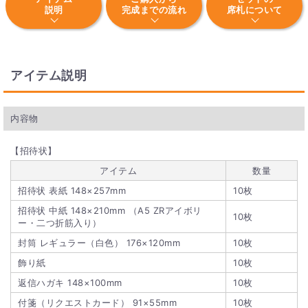
説明
完成までの流れ
席札について
アイテム説明
内容物
【招待状】
アイテム
数量
招待状 表紙 148×257mm
10枚
招待状 中紙 148×210mm （A5 ZRアイボリ
10枚
ー・二つ折筋入り）
封筒 レギュラー（白色） 176×120mm
10枚
飾り紙
10枚
返信ハガキ 148×100mm
10枚
付箋（リクエストカード） 91×55mm
10枚