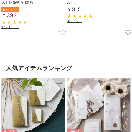
込】結婚式 招待状(...
ル-(...
￥315
55％OFF
￥393
8レビュー
12レビュー
人気アイテムランキング