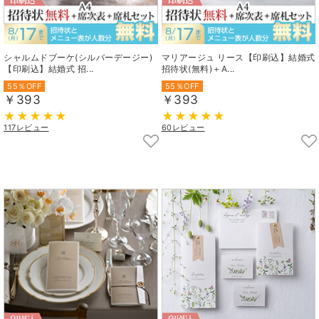
シャルムドブーケ(シルバーデージー)
マリアージュ リース【印刷込】結婚式
【印刷込】結婚式 招...
招待状(無料)＋A...
55％OFF
55％OFF
￥393
￥393
117レビュー
60レビュー