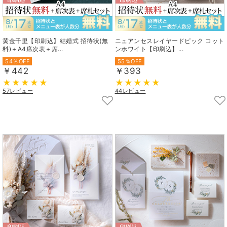
黄金千里【印刷込】結婚式 招待状(無
ニュアンセスレイヤードピック コット
料)＋A4席次表＋席...
ンホワイト【印刷込】...
54％OFF
55％OFF
￥442
￥393
57レビュー
44レビュー