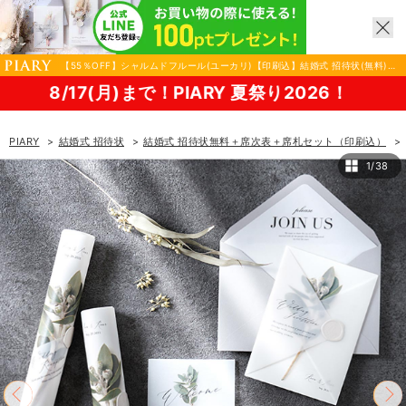
【55％OFF】シャルムドフルール(ユーカリ)【印刷込】結婚式 招待状(無料)＋
A4席次表＋席札セット|結婚式 招待状ならPIARY（ピアリー）
で！PIARY 夏祭り2026！
PIARY
結婚式 招待状
結婚式 招待状無料＋席次表＋席札セット（印刷込）
1/38