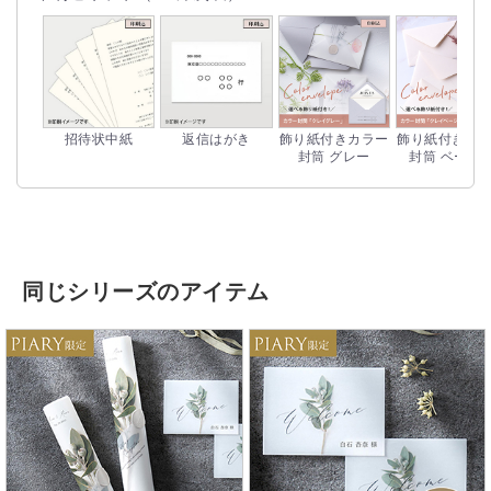
招待状中紙
返信はがき
飾り紙付きカラー
飾り紙付きカ
封筒 グレー
封筒 ベージ
同じシリーズのアイテム