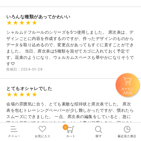
いろんな種類があってかわいい
シャルムドフルールのシリーズを5つ使用しました。 席次表は、デ
ザインごとに内容を作成するのですが、作ったデザインのものから
データを取り込めるので、変更点があってもすぐに直すことができ
ました。 当日、席次表は5種類を混ぜてカゴに入れておく予定で
す。花束のようになり、ウェルカムスペースも華やかになりそうで
す♡
投稿日：2024-01-28
とてもオシャレでした
カートに
入れる
会場の雰囲気に合う、とても素敵な招待状と席次表でした。 席次
表を包むトレーシングペーパーが少し難しかったですが、慣れたら
スムーズにできました。 一点、席次表の編集をしていると、急に
固まり保存ができずやりなおす、という事が何度かあり、困りまし
0
た。
投稿日：2023-09-06