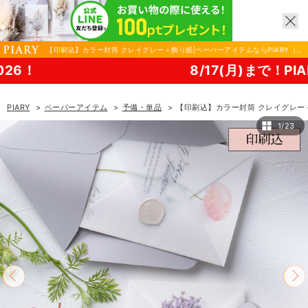
【印刷込】カラー封筒 クレイグレー＋飾り紙|ペーパーアイテムならPIARY（ピ
アリー）
8/17(月)まで！PIARY 夏祭
PIARY
ペーパーアイテム
予備・単品
【印刷込】カラー封筒 クレイグレー
1/23