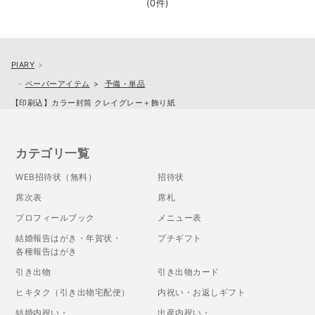
(0件)
PIARY
ペーパーアイテム
予備・単品
【印刷込】カラー封筒 クレイグレー＋飾り紙
カテゴリ一覧
WEB招待状（無料）
招待状
席次表
席札
プロフィールブック
メニュー表
結婚報告はがき・年賀状・
プチギフト
各種報告はがき
引き出物
引き出物カード
ヒキタク（引き出物宅配便）
内祝い・お返しギフト
結婚内祝い・
出産内祝い・