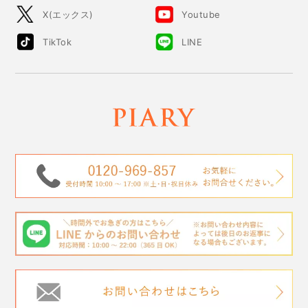
X(エックス)
Youtube
TikTok
LINE