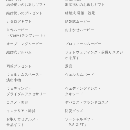
結婚祝いのお返しギフト
出産祝いのお返しギフト
結婚祝いのプレゼント
結婚式 電報・祝電
カタログギフト
結婚式ムービー
自作ムービー
おまかせムービー
（Canvaテンプレート）
オープニングムービー
プロフィールムービー
結婚式アルバム
フォトウェディング・前撮りスタジ
オを探す
両親プレゼント
景品
ウェルカムスペース・
ウェルカムボード
演出小物
ウェディング・
ウェディングドレス・
ブライダルアクセサリー
タキシード
コスメ・美容
デパコス・ブランドコスメ
インテリア・雑貨
防災グッズ
お取り寄せグルメ・
ソーシャルギフト
食品ギフト
「P.S.GIFT」