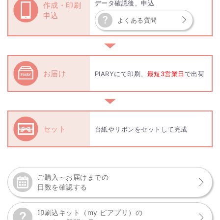
データ確認後、申込
作成・印刷
申込
よくある質問
▼
お届け
PIARYにて印刷、
最短3営業日
で出荷
▼
セット
台紙やリボンをセットして完成
ご購入～お届けまでの
日数を確認する
印刷込キット（my ピアプリ）の