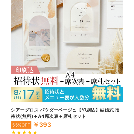
シアーグロス パウダーベージュ【印刷込】結婚式 招
待状(無料)＋A4席次表＋席札セット
￥393
55%OFF