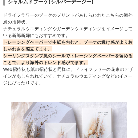
シャルムドブーケ(シルバーデージー)
5.海外風の結婚式招待状⑤ナチュラルウエディングをイメ
ージしたデザイン
ドライフラワーのブーケのプリントがあしらわれたこちらの海外
5-1.シアーツリー ウォームホワイト
風の招待状。
ナチュラルウエディングやガーデンウエディングをイメージして
5-2.マリアージュ リース
いる新郎新婦にもおすすめです。
6.まとめ
トレーシングペーパーで中紙を包むと、ブーケの透け感がよりお
しゃれさを際立てます。
シーリングスタンプ風のシールでトレーシングペーパーを留める
ことで、より海外のトレンド感がでます。
Web招待状も紙の招待状と同様に、ドライフラワーの花束のデザ
インがあしらわれていて、ナチュラルウエディングなどのイメー
ジにぴったりです。