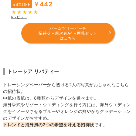
￥442
54%OFF
6レビュー
パームツリービーチ
招待状＋席次表A4＋席札セット
はこちら
トレーシア リバティー
トレーシングペーパーから透ける2人の写真がおしゃれなこちら
の招待状。
中紙の表紙は、8種類からデザインを選べます。
海外挙式やリゾートウエディングを行う方には、海外ウエディン
グをイメージさせるブルーやオレンジの鮮やかなグラデーション
のデザインがおすすめ。
トレンドと海外風の2つの希望を叶える招待状
です。