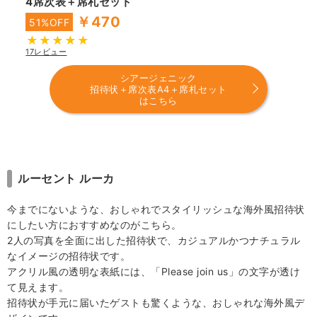
4席次表＋席札セット
￥470
51%OFF
17レビュー
シアージェニック
招待状＋席次表A4＋席札セット
はこちら
ルーセント ルーカ
今までにないような、おしゃれでスタイリッシュな海外風招待状
にしたい方におすすめなのがこちら。
2人の写真を全面に出した招待状で、カジュアルかつナチュラル
なイメージの招待状です。
アクリル風の透明な表紙には、「Please join us」の文字が透け
て見えます。
招待状が手元に届いたゲストも驚くような、おしゃれな海外風デ