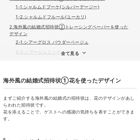
1-1.シャルムドブーケ(シルバーデージー)
1-2.シャルムドフルール(ユーカリ)
2.海外風の結婚式招待状②トレーシングペーパーを使った
デザイン
2-1.シアーグロス パウダーベージュ
2-2.シアージェニック
全て見る
2-3.ルーセント ルーカ
3.海外風の結婚式招待状③おしゃれで被らないデザイン
海外風の結婚式招待状①花を使ったデザイン
3-1.ニュアンセスレイヤードピック コットンホワイト
3-2.ライフイズジャーニー
まずご紹介する海外風の結婚式の招待状は、花のデザインがあし
3-3.チケット型招待状 グランボヤージュ
らわれた招待状です。
4.海外風の結婚式招待状④リゾートウエディングをイメー
花を添えることで、ゲストへの感謝の気持ちを表すことができま
ジしたデザイン
す。
4-1.パームツリービーチ
4-2.トレーシア リバティー