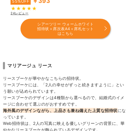
￥393
55%OFF
24レビュー
シアーツリー ウォームホワイト
招待状＋席次表A4＋席札セット
はこちら
マリアージュ リース
リースブーケが華やかなこちらの招待状。
リースブーケには、「2人の幸せがずっと続きますように」とい
う願いが込められています。
リースブーケのデザインは4種類から選べるので、結婚式のイメ
ージに合わせて選ぶのがおすすめです。
海外風のデザインながら、上品さも兼ね備えた上質な招待状
にな
っています。
Web招待状は、2人の写真に映える優しいグリーンの背景に、華
やかなリースブーケが飾られているデザインです。