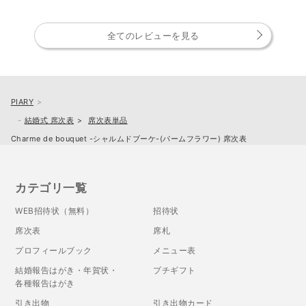
全てのレビューを見る
PIARY
結婚式 席次表
席次表単品
Charme de bouquet -シャルムドブーケ-(パームフラワー) 席次表
カテゴリ一覧
WEB招待状（無料）
招待状
席次表
席札
プロフィールブック
メニュー表
結婚報告はがき・年賀状・
プチギフト
各種報告はがき
引き出物
引き出物カード