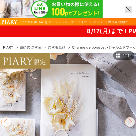
Charme de bouquet -シャルムドブーケ-(パームフラワー) 席次表|結婚式 席
次表ならPIARY（ピアリー）
8/17(月)まで！PIARY 夏祭り202
PIARY
結婚式 席次表
席次表単品
Charme de bouquet -シャルムドブ
1/18