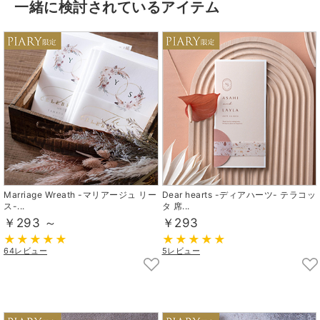
一緒に検討されているアイテム
Marriage Wreath -マリアージュ リー
Dear hearts -ディアハーツ- テラコッ
ス-...
タ 席...
￥293 ～
￥293
64レビュー
5レビュー