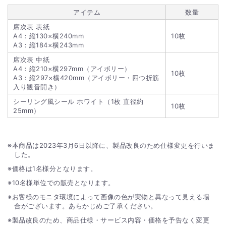
アイテム
数量
席次表 表紙
A4：縦130×横240mm
10枚
A3：縦184×横243mm
席次表 中紙
A4：縦210×横297mm（アイボリー）
10枚
A3：縦297×横420mm（アイボリー・四つ折筋
入り観音開き）
シーリング風シール ホワイト（1枚 直径約
10枚
25mm）
本商品は2023年3月6日以降に、製品改良のため仕様変更を行いま
した。
価格は1名様分となります。
10名様単位での販売となります。
お客様のモニタ環境によって画像の色が実物と異なって見える場
合がございます。あらかじめご了承ください。
製品改良のため、商品仕様・サービス内容・価格を予告なく変更