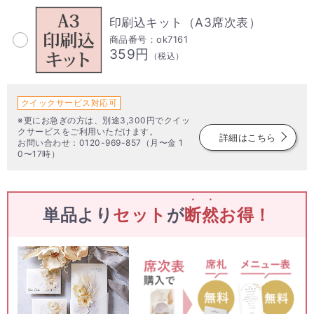
印刷込キット（A3席次表）
商品番号：ok7161
359円
（税込）
クイックサービス対応可
※更にお急ぎの方は、別途3,300円でクイッ
クサービスをご利用いただけます。
詳細はこちら
お問い合わせ：0120-969-857（月〜金 1
0〜17時）
・・
単品より
セット
が
断然
お得！