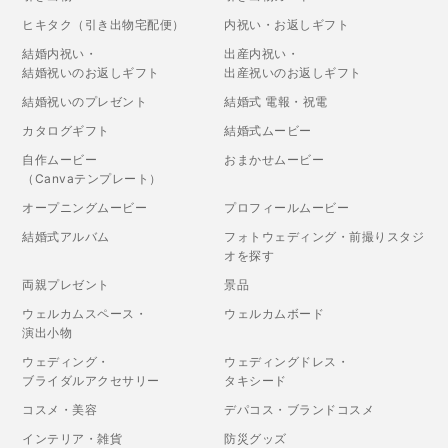
ヒキタク（引き出物宅配便）
内祝い・お返しギフト
結婚内祝い・
出産内祝い・
結婚祝いのお返しギフト
出産祝いのお返しギフト
結婚祝いのプレゼント
結婚式 電報・祝電
カタログギフト
結婚式ムービー
自作ムービー
おまかせムービー
（Canvaテンプレート）
オープニングムービー
プロフィールムービー
結婚式アルバム
フォトウェディング・前撮りスタジ
オを探す
両親プレゼント
景品
ウェルカムスペース・
ウェルカムボード
演出小物
ウェディング・
ウェディングドレス・
ブライダルアクセサリー
タキシード
コスメ・美容
デパコス・ブランドコスメ
インテリア・雑貨
防災グッズ