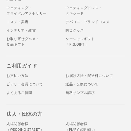
ウェディング・
ウェディングドレス・
ブライダルアクセサリー
タキシード
コスメ・美容
デパコス・ブランドコスメ
インテリア・雑貨
防災グッズ
お取り寄せグルメ・
ソーシャルギフト
食品ギフト
「P.S.GIFT」
ご利用ガイド
お支払い方法
お届け方法・配送料について
ピアリー会員について
返品・交換について
よくあるご質問
無料サンプル請求
法人・団体の方
式場関係者様
式場関係者様
（WEDDING STREET）
（PIARY 式場探し）