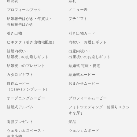
席次表
席札
プロフィールブック
メニュー表
結婚報告はがき・年賀状・
プチギフト
各種報告はがき
引き出物
引き出物カード
ヒキタク（引き出物宅配便）
内祝い・お返しギフト
結婚内祝い・
出産内祝い・
結婚祝いのお返しギフト
出産祝いのお返しギフト
結婚祝いのプレゼント
結婚式 電報・祝電
カタログギフト
結婚式ムービー
自作ムービー
おまかせムービー
（Canvaテンプレート）
オープニングムービー
プロフィールムービー
結婚式アルバム
フォトウェディング・前撮りスタジ
オを探す
両親プレゼント
景品
ウェルカムスペース・
ウェルカムボード
演出小物