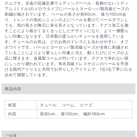
テムです。永遠の花嫁定番ウェディングベール・装飾のないミディ
アム (ミドル)のメロウタイプにパールとヨーロッパ製高級ビーズの
刺繍が施されています。 ベールの長さが前80cm、 後ろ100cmあ
り、トレンドの低めシニョンの上にベールを着けてベールダウンし
ても、前の長さが胸元に来る長さとなっています。テグス加工を施
すことにより裾がくるくるっとしたデザインになり、より一層愛ら
しい印象になります。日本製の柔らかいチュールを使用していま
す。チュールのお色は、どのお色のドレスにも合わせやすい、オフ
ホワイトです。パールとヨーロッパ製高級ビーズが全体に刺繍され
ていることによりより愛らしい印象と与え、動くたびにビーズが上
品に輝きます。金属製コームが付いています。テグスで外れない様
にしっかり縫われています。有名高級ドレスサロンのベールを手掛
ける国内アトリエと共同でお作りしたアイテムで、1点1点丁寧に心を
込めて縫製しています。
商品内容
材質
チュール、 コーム、 ビーズ
内容
前80cm、 後100cm、 幅約188cm
ご注意