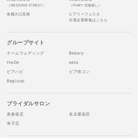
（WEDDING STREET）
（PIARY 式場探し）
各種大口見積
ピアリーフェスタ
出展企業募集はこちら
グループサイト
チームウェディング
Bebery
theDe
aeta
ピアハピ
ピア街コン
BagLoop
ブライダルサロン
表参道店
名古屋栄店
米子店