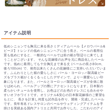
アイテム説明
低めシニョンでも胸元に来る長さミディアムベール【メロウパール&
ビーズ】トレンドの低めシニョンヘアに合う長さ。ベールの着用位
置も低めにすると、一般的なベールでは前の裾が顎辺りに来てしま
うことがございます。 そんな花嫁様のお声を元に商品化したベール
です。低めに着用しても十分胸元まで来る丈 (ベールの長さ80cm、
後ろ100cm) で、発売以来たくさんの花嫁様にご支持いただいていま
す。ふんわりとした裾の愛らしさに パール・ヨーロッパ製高級ビー
ズをプラス裾がくるくるっとしたデザインで、より一層愛らしい印
象になります。また、パールとヨーロッパ製高級ビーズが全体に散
りばめられ、ベールアップの際にアクセントになります。日本製の
柔らかいチュールを使用し、お色はどのお色のドレスにも合わせや
すいオフホワイトです。オリジナル&安心の日本製花嫁様のご要望を
もとに、 長さを計算し何度も試作品を作り、開発・完成したベール
です。長年有名ドレスサロンのベールやウェディングアイテムを手
掛ける実績ある国内アトリエと共同でお作りした、こだわりのアイ