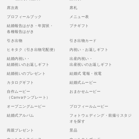
席次表
席札
プロフィールブック
メニュー表
結婚報告はがき・年賀状・
プチギフト
各種報告はがき
引き出物
引き出物カード
ヒキタク（引き出物宅配便）
内祝い・お返しギフト
結婚内祝い・
出産内祝い・
結婚祝いのお返しギフト
出産祝いのお返しギフト
結婚祝いのプレゼント
結婚式 電報・祝電
カタログギフト
結婚式ムービー
自作ムービー
おまかせムービー
（Canvaテンプレート）
オープニングムービー
プロフィールムービー
結婚式アルバム
フォトウェディング・前撮りスタジ
オを探す
両親プレゼント
景品