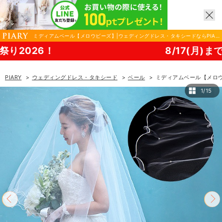
ミディアムベール【メロウビーズ】|ウェディングドレス・タキシードならPIAR
Y（ピアリー）
6！
8/17(月)まで！PIAR
PIARY
ウェディングドレス・タキシード
ベール
ミディアムベール【メロ
1/15