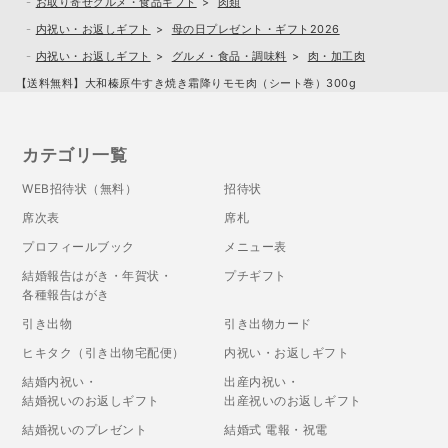
お取り寄せグルメ・食品ギフト
肉類
内祝い・お返しギフト
母の日プレゼント・ギフト2026
内祝い・お返しギフト
グルメ・食品・調味料
肉・加工肉
【送料無料】大和榛原牛すき焼き霜降りモモ肉（シート巻）300g
カテゴリ一覧
WEB招待状（無料）
招待状
席次表
席札
プロフィールブック
メニュー表
結婚報告はがき・年賀状・
プチギフト
各種報告はがき
引き出物
引き出物カード
ヒキタク（引き出物宅配便）
内祝い・お返しギフト
結婚内祝い・
出産内祝い・
結婚祝いのお返しギフト
出産祝いのお返しギフト
結婚祝いのプレゼント
結婚式 電報・祝電