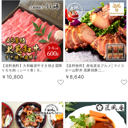
【送料無料】大和榛原牛すき焼き霜降
【送料無料】産地直送グルメ│マイス
りモモ肉（シート巻）6...
ター山野井 黒豚焼豚二...
￥10,800
￥8,640