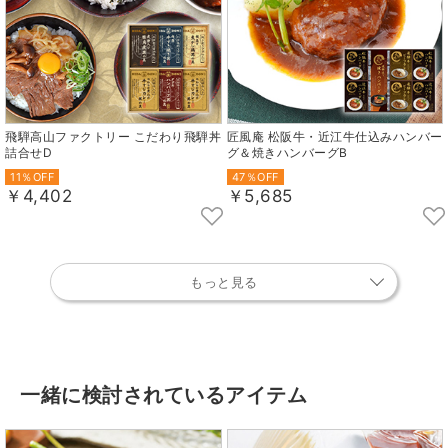
飛騨高山ファクトリー こだわり飛騨丼
匠風庵 松阪牛・近江牛仕込みハンバー
詰合せD
グ＆焼きハンバーグB
11％OFF
47％OFF
￥4,402
￥5,685
もっと見る
一緒に検討されているアイテム