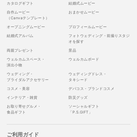
カタログギフト
結婚式ムービー
自作ムービー
おまかせムービー
（Canvaテンプレート）
オープニングムービー
プロフィールムービー
結婚式アルバム
フォトウェディング・前撮りスタジ
オを探す
両親プレゼント
景品
ウェルカムスペース・
ウェルカムボード
演出小物
ウェディング・
ウェディングドレス・
ブライダルアクセサリー
タキシード
コスメ・美容
デパコス・ブランドコスメ
インテリア・雑貨
防災グッズ
お取り寄せグルメ・
ソーシャルギフト
食品ギフト
「P.S.GIFT」
ご利用ガイド