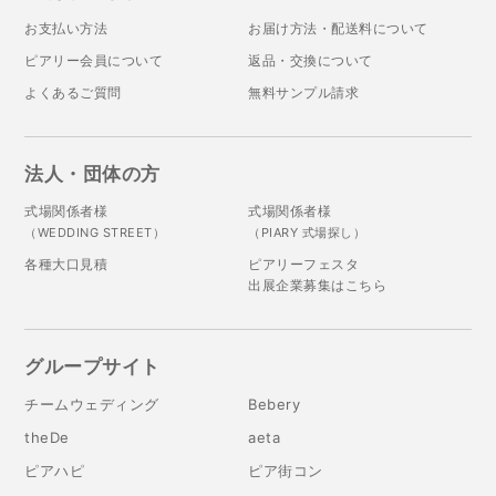
お支払い方法
お届け方法・配送料について
ピアリー会員について
返品・交換について
よくあるご質問
無料サンプル請求
法人・団体の方
式場関係者様
式場関係者様
（WEDDING STREET）
（PIARY 式場探し）
各種大口見積
ピアリーフェスタ
出展企業募集はこちら
グループサイト
チームウェディング
Bebery
theDe
aeta
ピアハピ
ピア街コン