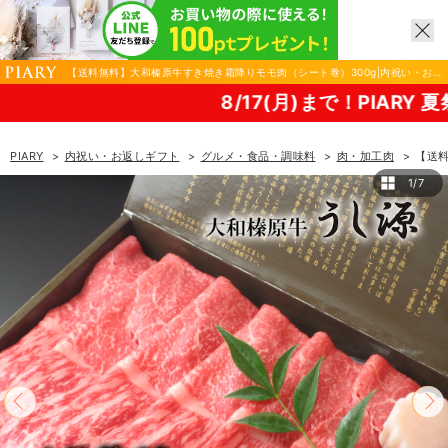
【送料無料】大和榛原牛すき焼き霜降りモモ肉（シート巻）300g|内祝い・お返
しギフトならPIARY（ピアリー）
8/17(月)まで！PIARY 夏祭り2026！
PIARY
内祝い・お返しギフト
グルメ・食品・調味料
肉・加工肉
【送料
1/7