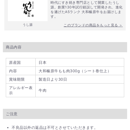
時代にすき焼き専門店として開業したうし
源。創業130年試行錯誤して開発され、進化
を遂げたA5ランク 大和榛原牛をお届けしま
す。
うし源
このブランドの商品をもっと見る ＞
商品内容
原産国
日本
内容
大和榛原牛もも肉300g（シート巻仕上）
賞味期限
製造日より30日
アレルギー表
牛肉
示
ご注意
不良品以外の返品は不可とさせていただきます。