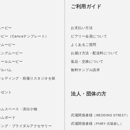
ご利用ガイド
ムービー
お支払い方法
ビー（Canvaテンプレート）
ピアリー会員について
せムービー
よくあるご質問
ニングムービー
お届け方法・配送料について
ィールムービー
返品・交換について
アルバム
無料サンプル請求
ウェディング・前撮りスタジオを探
レゼント
法人・団体の方
カムスペース・演出小物
式場関係者様
（WEDDING STREET）
カムボード
式場関係者様
（PIARY 式場探し）
ィング・ブライダルアクセサリー