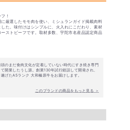
ーフ！
用に厳選したモモ肉を使い、ミシュランガイド掲載肉料
ました。味付けはシンプルに、火入れにこだわり、素材
ローストビーフです。取材多数、宇陀市名産品認定商品
初頭のまだ食肉文化が定着していない時代にすき焼き専門
して開業したうし源。創業130年試行錯誤して開発され、
を遂げたA5ランク 大和榛原牛をお届けします。
このブランドの商品をもっと見る ＞