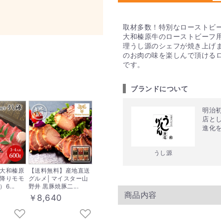
取材多数！特別なローストビ
大和榛原牛のローストビーフ
理うし源のシェフが焼き上げ
のお肉の味を楽しんで頂ける
です。
ブランドについて
明治
店と
進化
うし源
大和榛原
【送料無料】産地直送
降りモモ
グルメ│マイスター山
6...
野井 黒豚焼豚二...
商品内容
0
￥8,640