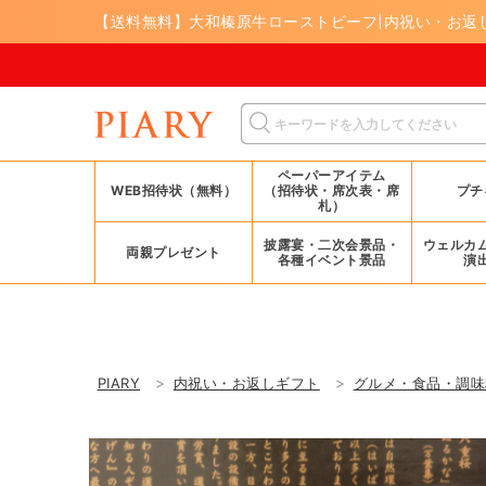
【送料無料】大和榛原牛ローストビーフ|内祝い・お返し
8/17(月)ま
ペーパーアイテム
WEB招待状（無料）
（招待状・席次表・席
プチ
札）
披露宴・二次会景品・
ウェルカ
両親プレゼント
各種イベント景品
演
PIARY
内祝い・お返しギフト
グルメ・食品・調味