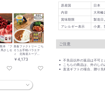
原産国
日本
内容
大和榛
賞味期限
製造日
アレルギー表示
小麦、
ご注意
熊本 「フ
美食ファクトリー ごち
じ馬さしセ
そうお手軽バラエテ
ィ 北海道スープ...
￥4,173
不良品以外の返品は不可と
こちらの商品は、外のしの
直送ギフトの場合、贈り先