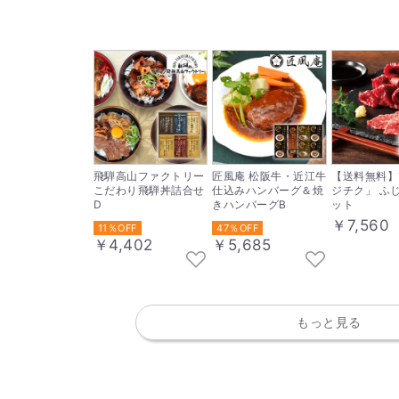
飛騨高山ファクトリー
匠風庵 松阪牛・近江牛
【送料無料】
こだわり飛騨丼詰合せ
仕込みハンバーグ＆焼
ジチク」 ふ
D
きハンバーグB
ット
￥7,560
11％OFF
47％OFF
￥4,402
￥5,685
もっと見る