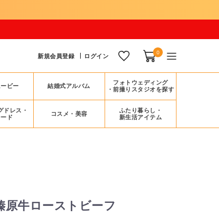
0
新規会員登録
ログイン
フォトウェディング
ムービー
結婚式アルバム
・前撮りスタジオを探す
グドレス・
ふたり暮らし・
コスメ・美容
シード
新生活アイテム
榛原牛ローストビーフ