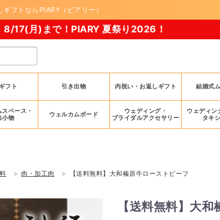
ギフトならPIARY（ピアリー）
で！PIARY 夏祭り2026！
ギフト
引き出物
内祝い・お返しギフト
結婚式
ムスペース・
ウェディング・
ウェディン
ウェルカムボード
出小物
ブライダルアクセサリー
タキ
料
肉・加工肉
【送料無料】大和榛原牛ローストビーフ
【送料無料】大和