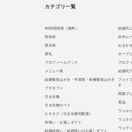
カテゴリ一覧
WEB招待状（無料）
結婚式
招待状
自作ムー
席次表
おまか
席札
オープ
プロフィールブック
プロフ
メニュー表
結婚式
結婚報告はがき・年賀状・各種報告はがき
フォト
す
プチギフト
両親プ
引き出物
景品
引き出物カード
ウェル
ヒキタク（引き出物宅配便）
ウェル
内祝い・お返しギフト
ウェデ
結婚内祝い・結婚祝いのお返しギフト