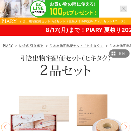
引き出物宅配便セット 2品セット（至福タオル梅染め タオルセットAコース）
送料無料｜引宅(ヒキタク)|結婚式 引き出物ならPIARY（ピアリー）
8/17(月)まで！PIARY 夏祭り2026！
PIARY
結婚式 引き出物
引き出物宅配便セット「ヒキタク」
引き出物宅配
1/14