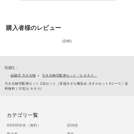
購入者様のレビュー
(0件)
PIARY
結婚式 引き出物
引き出物宅配便セット「ヒキタク」
引き出物宅配便セット 2品セット（至福タオル梅染め タオルセットAコース）送
料無料｜引宅(ヒキタク)
カテゴリ一覧
WEB招待状（無料）
招待状
席次表
席札