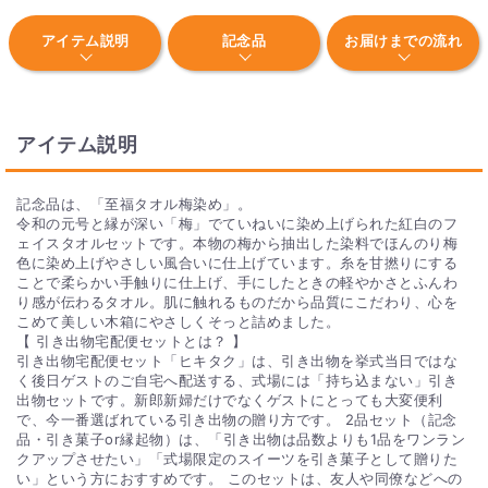
アイテム説明
記念品
お届けまでの流れ
Q. パソコン・スマートフォン以外での注文はできます
か？
FAX・郵送・お電話でのご注文や申込はお受けいたしかねま
す。パソコン・スマートフォンよりご注文をお願いいたしま
アイテム説明
す。
Q.日本国内どこでも発送できますか？
記念品は、「至福タオル梅染め」。
令和の元号と縁が深い「梅」でていねいに染め上げられた紅白のフ
はい。可能です。
ェイスタオルセットです。本物の梅から抽出した染料でほんのり梅
ただし、沖縄県への発送には1件につき送料500円がかかりま
色に染め上げやさしい風合いに仕上げています。糸を甘撚りにする
す。
ことで柔らかい手触りに仕上げ、手にしたときの軽やかさとふんわ
※送料は、ヒキタク購入後にmyヒキタク内で決済となります。
り感が伝わるタオル。肌に触れるものだから品質にこだわり、心を
こめて美しい木箱にやさしくそっと詰めました。
【 引き出物宅配便セットとは？ 】
引き出物宅配便セット「ヒキタク」は、引き出物を挙式当日ではな
く後日ゲストのご自宅へ配送する、式場には「持ち込まない」引き
出物セットです。新郎新婦だけでなくゲストにとっても大変便利
で、今一番選ばれている引き出物の贈り方です。 2品セット（記念
品・引き菓子or縁起物）は、「引き出物は品数よりも1品をワンラン
クアップさせたい」「式場限定のスイーツを引き菓子として贈りた
い」という方におすすめです。 このセットは、友人や同僚などへの