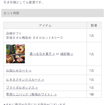
引き出物としても最適です。
セット内容
アイテム
数量
品物ギフト
1点
至福タオル梅染め タオルセットAコース
選べる引き菓子 >
or
縁起物 >
1点
お知らせカード >
1点
ヒキタクサンクスカード >
1点
ブライダルボックス >
1点
専用ミニバッグ（無地ホワイト） >
1枚
※まれに商品が欠品になる場合がございます。