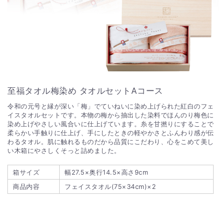
至福タオル梅染め タオルセットAコース
令和の元号と縁が深い「梅」でていねいに染め上げられた紅白のフェ
イスタオルセットです。本物の梅から抽出した染料でほんのり梅色に
染め上げやさしい風合いに仕上げています。糸を甘撚りにすることで
柔らかい手触りに仕上げ、手にしたときの軽やかさとふんわり感が伝
わるタオル。肌に触れるものだから品質にこだわり、心をこめて美し
い木箱にやさしくそっと詰めました。
箱サイズ
幅27.5×奥行14.5×高さ9cm
商品内容
フェイスタオル(75×34cm)×2