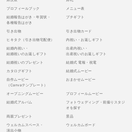
プロフィールブック
メニュー表
結婚報告はがき・年賀状・
プチギフト
各種報告はがき
引き出物
引き出物カード
ヒキタク（引き出物宅配便）
内祝い・お返しギフト
結婚内祝い・
出産内祝い・
結婚祝いのお返しギフト
出産祝いのお返しギフト
結婚祝いのプレゼント
結婚式 電報・祝電
カタログギフト
結婚式ムービー
自作ムービー
おまかせムービー
（Canvaテンプレート）
オープニングムービー
プロフィールムービー
結婚式アルバム
フォトウェディング・前撮りスタジ
オを探す
両親プレゼント
景品
ウェルカムスペース・
ウェルカムボード
演出小物