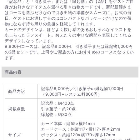
「記念品」と「引き菓子」または「縁起物」の【2品】をゲストご自
身がお好きなアイテムを選べる引き出物カードです。新郎新婦さま
はコースを選ぶだけなので引き出物の準備がスムーズに。お式の当
日、ゲストにお渡しするのはコンパクトなパッケージだけなので荷
物にならず持ち帰りの負担を軽減してくれます。
カードのデザインは、ほどよく抜け感のあるおしゃれなイラストを
あしらったラフスイート。おふたりの幸せな瞬間を表現してくれる
デザインになっています。
9,800円コースは、記念品8,000円、引き菓子または縁起物1,000円
の2品セットです。上司やご親族の方におすすめのコースとなってい
ます。
商品内容
記念品8,000円／引き菓子or縁起物1,000円
商品内訳
（9,000円+システム料800円）
記念品：約400点
掲載点数
引き菓子：約20点
縁起物：約30点
カード本体：縦55×横91mm
カードケース：約縦117×横117×厚さ2mm
サイズ
ボックス：約縦120×横170×厚さ17mm