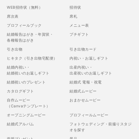
WEB招待状（無料）
招待状
席次表
席札
プロフィールブック
メニュー表
結婚報告はがき・年賀状・
プチギフト
各種報告はがき
引き出物
引き出物カード
ヒキタク（引き出物宅配便）
内祝い・お返しギフト
結婚内祝い・
出産内祝い・
結婚祝いのお返しギフト
出産祝いのお返しギフト
結婚祝いのプレゼント
結婚式 電報・祝電
カタログギフト
結婚式ムービー
自作ムービー
おまかせムービー
（Canvaテンプレート）
オープニングムービー
プロフィールムービー
結婚式アルバム
フォトウェディング・前撮りスタジ
オを探す
両親プレゼント
景品