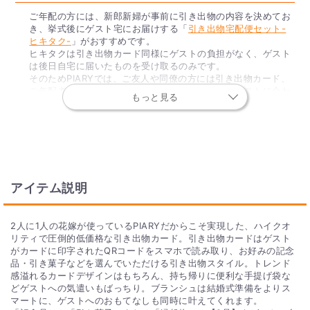
ご年配の方には、新郎新婦が事前に引き出物の内容を決めてお
き、挙式後にゲスト宅にお届けする「
引き出物宅配便セット-
ヒキタク-
」がおすすめです。
ヒキタクは引き出物カード同様にゲストの負担がなく、ゲスト
は後日自宅に届いたものを受け取るのみです。
そのためPIARYでは、ご友人や同僚の方には引き出物カード、
ご年配者や目上の方にはヒキタクというように、ゲストに合わ
もっと見る
せて贈り分けをすることをおすすめしています。
Q. 挙式当日に使う、お持ち帰り用の袋やバッグは付き
ますか？
引き出物カード専用のミニバッグをカードと同数分、無料でお
アイテム説明
付けしております。
Q. ゲストが引き出物カードを受け取った後、引き出物
2人に1人の花嫁が使っているPIARYだからこそ実現した、ハイクオ
の受け取り期限はありますか？
リティで圧倒的低価格な引き出物カード。引き出物カードはゲスト
がカードに印字されたQRコードをスマホで読み取り、お好みの記念
受け取り期限はお届け日より6ヶ月間となっております。
品・引き菓子などを選んでいただける引き出物スタイル。トレンド
感溢れるカードデザインはもちろん、持ち帰りに便利な手提げ袋な
どゲストへの気遣いもばっちり。ブランシュは結婚式準備をよりス
マートに、ゲストへのおもてなしも同時に叶えてくれます。