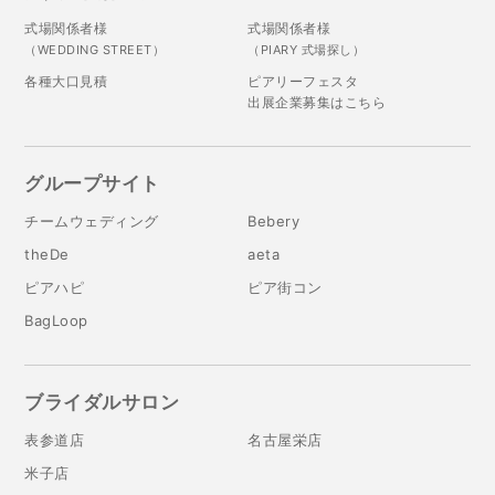
式場関係者様
式場関係者様
（WEDDING STREET）
（PIARY 式場探し）
各種大口見積
ピアリーフェスタ
出展企業募集はこちら
グループサイト
チームウェディング
Bebery
theDe
aeta
ピアハピ
ピア街コン
BagLoop
ブライダルサロン
表参道店
名古屋栄店
米子店