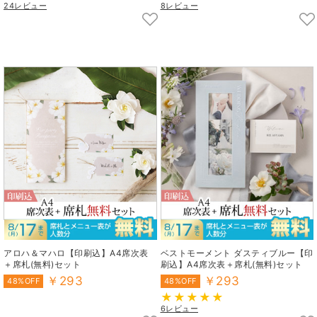
24レビュー
8レビュー
アロハ＆マハロ【印刷込】A4席次表
ベストモーメント ダスティブルー【印
＋席札(無料)セット
刷込】A4席次表＋席札(無料)セット
￥293
￥293
48%OFF
48%OFF
6レビュー