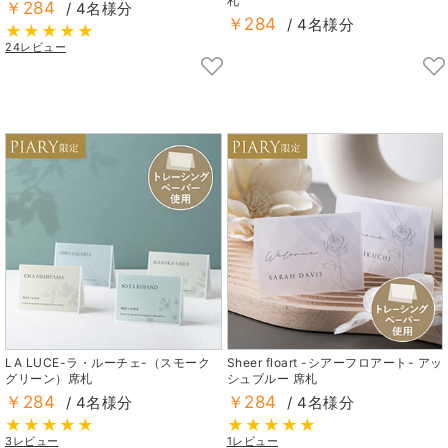
札
￥284
/ 4名様分
￥284
/ 4名様分
24レビュー
LA LUCE-ラ・ルーチェ-（スモーク
Sheer floart -シアーフロアート- アッ
グリーン）席札
シュブルー 席札
￥284
￥284
/ 4名様分
/ 4名様分
3レビュー
1レビュー