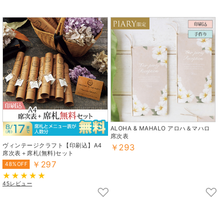
ALOHA & MAHALO アロハ＆マハロ
席次表
ヴィンテージクラフト【印刷込】A4
￥293
席次表＋席札(無料)セット
￥297
48%OFF
45レビュー