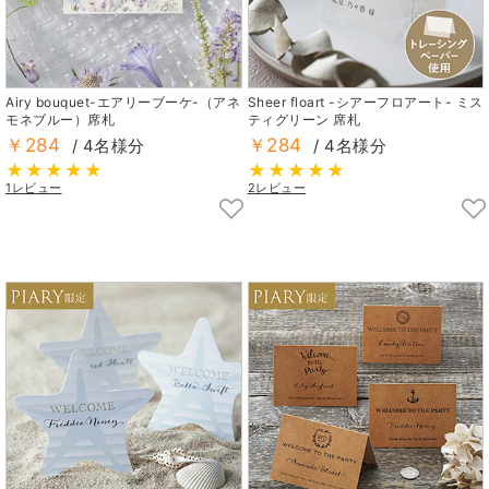
Airy bouquet-エアリーブーケ-（アネ
Sheer floart -シアーフロアート- ミス
モネブルー）席札
ティグリーン 席札
￥284
￥284
/ 4名様分
/ 4名様分
1レビュー
2レビュー