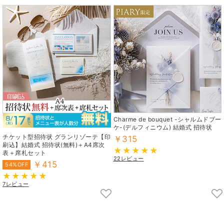
Charme de bouquet -シャルムドブー
ケ-(デルフィニウム) 結婚式 招待状
チケット型招待状 グランリゾーテ【印
￥315
刷込】結婚式 招待状(無料)＋A4席次
表＋席札セット
22レビュー
￥415
54%OFF
7レビュー