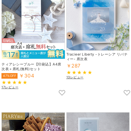
Tracieer Liberty -トレーシア リバテ
ィー- 席次表
ティアレシーブルー【印刷込】A4席
￥287
次表＋席札(無料)セット
￥304
47%OFF
13レビュー
17レビュー