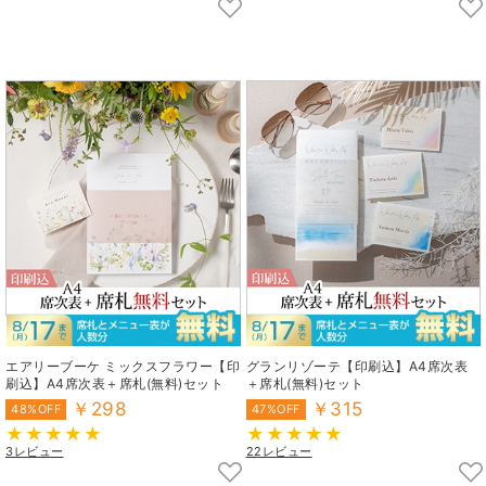
エアリーブーケ ミックスフラワー【印
グランリゾーテ【印刷込】A4席次表
刷込】A4席次表＋席札(無料)セット
＋席札(無料)セット
￥298
￥315
48%OFF
47%OFF
3レビュー
22レビュー