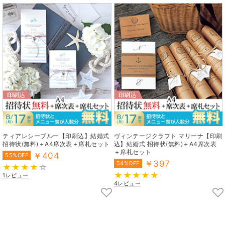
ティアレシーブルー【印刷込】結婚式
ヴィンテージクラフト マリーナ【印刷
招待状(無料)＋A4席次表＋席札セット
込】結婚式 招待状(無料)＋A4席次表
＋席札セット
￥404
55%OFF
￥397
54%OFF
1レビュー
4レビュー