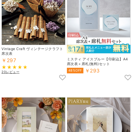
Vintage Craft ヴィンテージクラフト
席次表
ミスティ アイスブルー【印刷込】A4
￥297
席次表＋席札(無料)セット
￥293
48%OFF
20レビュー