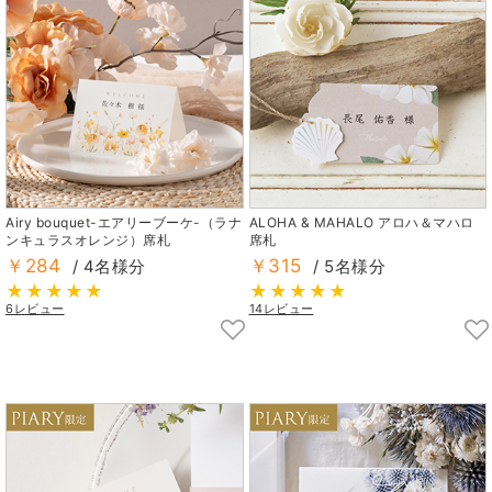
Airy bouquet-エアリーブーケ-（ラナ
ALOHA & MAHALO アロハ＆マハロ
ンキュラスオレンジ）席札
席札
￥284
￥315
/ 4名様分
/ 5名様分
6レビュー
14レビュー