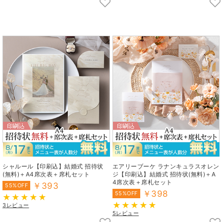
シャルール【印刷込】結婚式 招待状
エアリーブーケ ラナンキュラスオレン
(無料)＋A4席次表＋席札セット
ジ【印刷込】結婚式 招待状(無料)＋A
4席次表＋席札セット
￥393
55%OFF
￥398
55%OFF
3レビュー
5レビュー