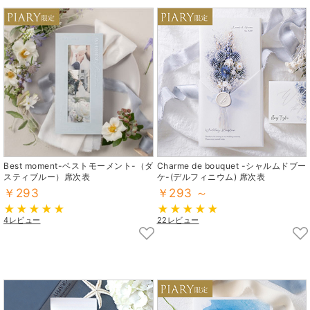
Best moment-ベストモーメント-（ダ
Charme de bouquet -シャルムドブー
スティブルー）席次表
ケ-(デルフィニウム) 席次表
￥293
￥293 ～
4レビュー
22レビュー