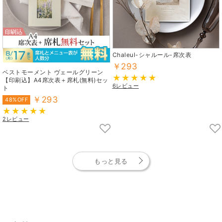
Chaleul-シャルール-席次表
￥293
ベストモーメント ヴェールグリーン
【印刷込】A4席次表＋席札(無料)セッ
6レビュー
ト
￥293
48%OFF
2レビュー
もっと見る