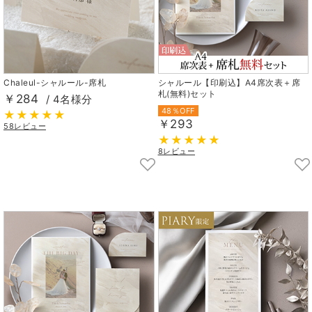
Chaleul-シャルール-席札
シャルール【印刷込】A4席次表＋席
札(無料)セット
￥284
/ 4名様分
48％OFF
￥293
58レビュー
8レビュー