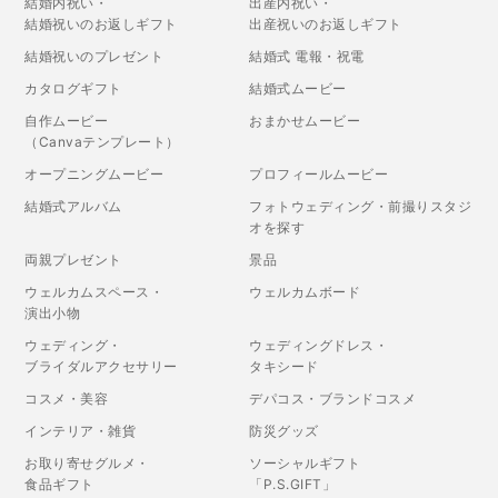
結婚内祝い・
出産内祝い・
結婚祝いのお返しギフト
出産祝いのお返しギフト
結婚祝いのプレゼント
結婚式 電報・祝電
カタログギフト
結婚式ムービー
自作ムービー
おまかせムービー
（Canvaテンプレート）
オープニングムービー
プロフィールムービー
結婚式アルバム
フォトウェディング・前撮りスタジ
オを探す
両親プレゼント
景品
ウェルカムスペース・
ウェルカムボード
演出小物
ウェディング・
ウェディングドレス・
ブライダルアクセサリー
タキシード
コスメ・美容
デパコス・ブランドコスメ
インテリア・雑貨
防災グッズ
お取り寄せグルメ・
ソーシャルギフト
食品ギフト
「P.S.GIFT」