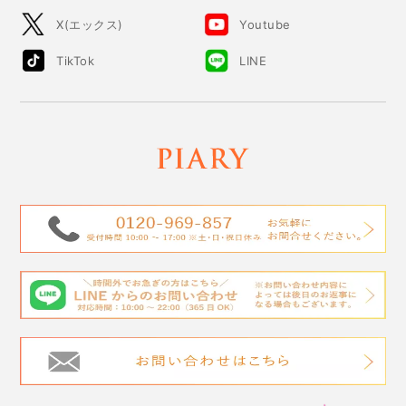
X(エックス)
Youtube
TikTok
LINE