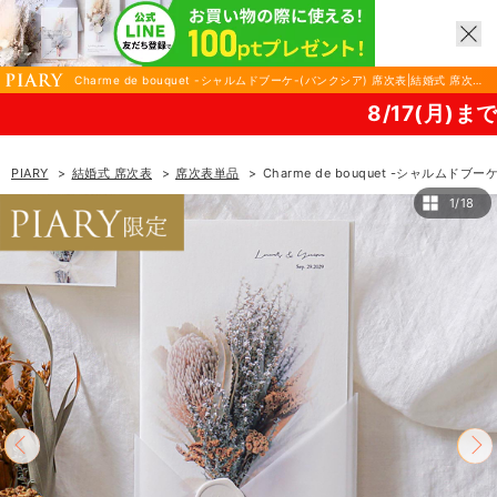
Charme de bouquet -シャルムドブーケ-(バンクシア) 席次表|結婚式 席次表
ならPIARY（ピアリー）
8/17(月)まで！PIARY 夏祭り
PIARY
結婚式 席次表
席次表単品
Charme de bouquet -シャルムドブ
1/18