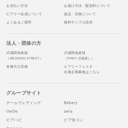
お支払い方法
お届け方法・配送料について
ピアリー会員について
返品・交換について
よくあるご質問
無料サンプル請求
法人・団体の方
式場関係者様
式場関係者様
（WEDDING STREET）
（PIARY 式場探し）
各種大口見積
ピアリーフェスタ
出展企業募集はこちら
グループサイト
チームウェディング
Bebery
theDe
aeta
ピアハピ
ピア街コン