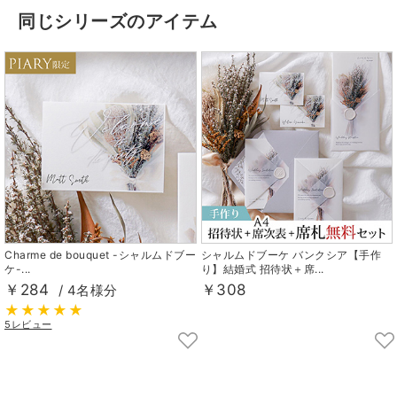
同じシリーズのアイテム
Charme de bouquet -シャルムドブー
シャルムドブーケ バンクシア【手作
ケ-...
り】結婚式 招待状＋席...
￥284
￥308
/ 4名様分
5レビュー