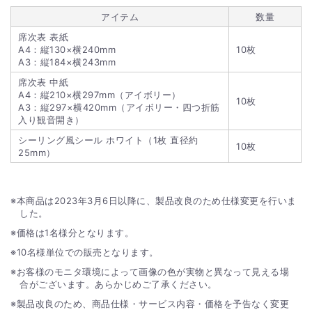
アイテム
数量
席次表 表紙
A4：縦130×横240mm
10枚
A3：縦184×横243mm
席次表 中紙
A4：縦210×横297mm（アイボリー）
10枚
A3：縦297×横420mm（アイボリー・四つ折筋
入り観音開き）
シーリング風シール ホワイト（1枚 直径約
10枚
25mm）
本商品は2023年3月6日以降に、製品改良のため仕様変更を行いま
した。
価格は1名様分となります。
10名様単位での販売となります。
お客様のモニタ環境によって画像の色が実物と異なって見える場
合がございます。あらかじめご了承ください。
製品改良のため、商品仕様・サービス内容・価格を予告なく変更