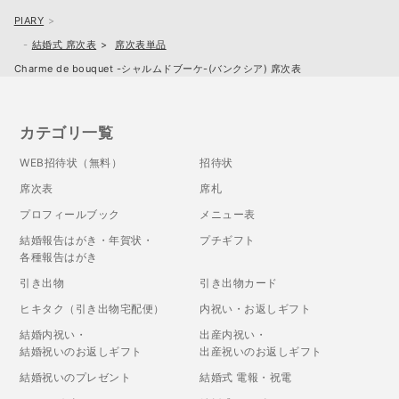
PIARY
結婚式 席次表
席次表単品
Charme de bouquet -シャルムドブーケ-(バンクシア) 席次表
カテゴリ一覧
WEB招待状（無料）
招待状
席次表
席札
プロフィールブック
メニュー表
結婚報告はがき・年賀状・
プチギフト
各種報告はがき
引き出物
引き出物カード
ヒキタク（引き出物宅配便）
内祝い・お返しギフト
結婚内祝い・
出産内祝い・
結婚祝いのお返しギフト
出産祝いのお返しギフト
結婚祝いのプレゼント
結婚式 電報・祝電