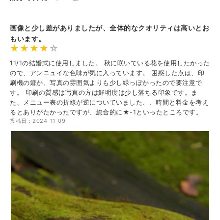
画像と少し差がありましたが、全体的なクオリティは高いとお
もいます。
11/1の結婚式に使用しました。 秋に咲いている花を使用したかった
ので、アンニュイな色味が気に入っています。 困惑した点は、印
刷機の癖か、写真の雰囲気よりも少し緑っぽかったので要注意で
す。 印刷の質感は写真の方は鮮明度は少し落ちる印象です。ま
た、メニュー表の折線が逆についていました、、時間と料金を考え
るとありがたかったですが、総合的に★-1といったところです。
投稿日：2024-11-09