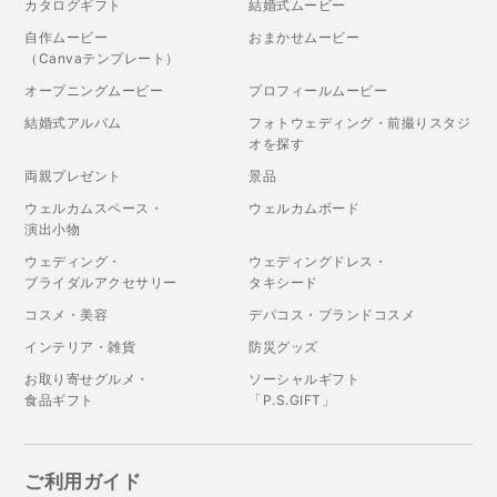
カタログギフト
結婚式ムービー
自作ムービー
おまかせムービー
（Canvaテンプレート）
オープニングムービー
プロフィールムービー
結婚式アルバム
フォトウェディング・前撮りスタジ
オを探す
両親プレゼント
景品
ウェルカムスペース・
ウェルカムボード
演出小物
ウェディング・
ウェディングドレス・
ブライダルアクセサリー
タキシード
コスメ・美容
デパコス・ブランドコスメ
インテリア・雑貨
防災グッズ
お取り寄せグルメ・
ソーシャルギフト
食品ギフト
「P.S.GIFT」
ご利用ガイド