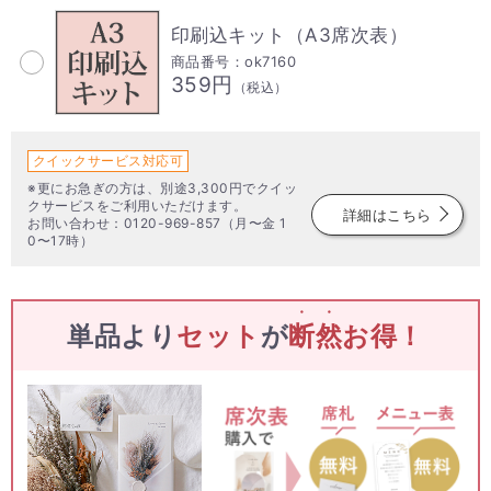
印刷込キット（A3席次表）
商品番号：ok7160
359円
（税込）
クイックサービス対応可
※更にお急ぎの方は、別途3,300円でクイッ
クサービスをご利用いただけます。
詳細はこちら
お問い合わせ：0120-969-857（月〜金 1
0〜17時）
・・
単品より
セット
が
断然
お得！