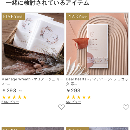
一緒に検討されているアイテム
Marriage Wreath -マリアージュ リー
Dear hearts -ディアハーツ- テラコッ
ス-...
タ 席...
￥293 ～
￥293
64レビュー
5レビュー