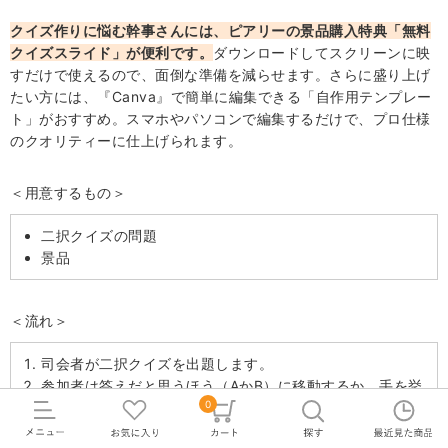
クイズ作りに悩む幹事さんには、ピアリーの景品購入特典「無料
クイズスライド」が便利です。
ダウンロードしてスクリーンに映
すだけで使えるので、面倒な準備を減らせます。さらに盛り上げ
たい方には、『Canva』で簡単に編集できる「自作用テンプレー
ト」がおすすめ。スマホやパソコンで編集するだけで、プロ仕様
のクオリティーに仕上げられます。
＜用意するもの＞
二択クイズの問題
景品
＜流れ＞
司会者が二択クイズを出題します。
参加者は答えだと思うほう（AかB）に移動するか、手を挙
0
げます。
不正解者はその場で着席。1～3を繰り返して最後まで残っ