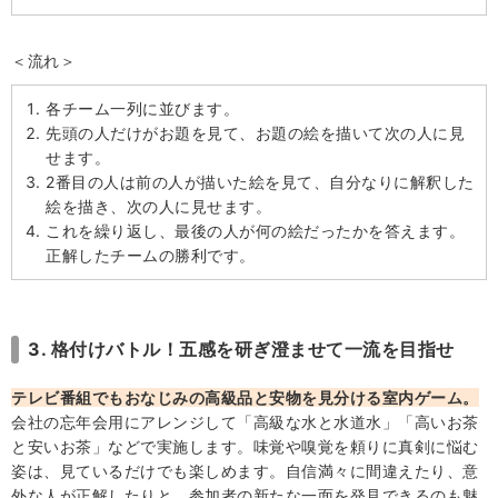
＜流れ＞
各チーム一列に並びます。
先頭の人だけがお題を見て、お題の絵を描いて次の人に見
せます。
2番目の人は前の人が描いた絵を見て、自分なりに解釈した
絵を描き、次の人に見せます。
これを繰り返し、最後の人が何の絵だったかを答えます。
正解したチームの勝利です。
3. 格付けバトル！五感を研ぎ澄ませて一流を目指せ
テレビ番組でもおなじみの高級品と安物を見分ける室内ゲーム。
会社の忘年会用にアレンジして「高級な水と水道水」「高いお茶
と安いお茶」などで実施します。味覚や嗅覚を頼りに真剣に悩む
姿は、見ているだけでも楽しめます。自信満々に間違えたり、意
外な人が正解したりと、参加者の新たな一面を発見できるのも魅