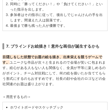
同時に「勝ってください！」や「負けてください！」とい
った指示を出します。
参加者はその指示に従って、後出しでじゃんけんの手を出
します。間違えた人は脱落です。
最後まで勝ち残った人が優勝です。
7. ブラインドお絵描き！意外な画伯が誕生するかも
目隠しをした状態でお題の絵を描き、出来栄えを競うゲームで
す。
ユニークな作品が次々と生まれるので会場が笑いに包まれま
す。絵心がある人もない人も関係なく、全員が平等に楽しめるの
がポイント。チーム対抗戦にして、何の絵を描いたか当ててもら
う形式にするのもおすすめです。社長の顔や会社のロゴなどの会
社関連のお題は盛り上がります。
＜用意するもの＞
ホワイトボードやスケッチブック