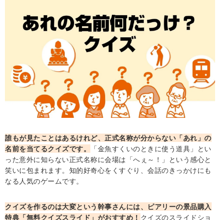
・2. 運命のクジ引き大会！豪華景品は誰の手に
・3. 社員アンケート結果当てクイズ！みんなの本音を予
想しよう
忘年会のゲームを成功させる！幹事が知っておきたい盛り
上げのコツ
・参加者全員で楽しめるゲームを選ぶ！年齢や関係性を
考慮
・喜ばれる景品や賞品を用意！パネルや水引付きのもの
を使い特別感を出す
・BGMやムービーを効果的に使って雰囲気を演出する
誰もが見たことはあるけれど、正式名称が分からない「あれ」の
・ボディタッチのあるゲームは避ける
名前を当てるクイズです。
「金魚すくいのときに使う道具」とい
った意外に知らない正式名称に会場は「へぇ～！」という感心と
忘年会のゲームにおすすめの景品をご紹介！パネル付きで
笑いに包まれます。知的好奇心をくすぐり、会話のきっかけにも
盛り上がる！
なる人気のゲームです。
・「JTB旅行券（2万円分）で行こうディズニーランド
orシー」が目玉の人気景品10点セットA
クイズを作るのは大変という幹事さんには、ピアリーの景品購入
・バルミューダ BALMUDA The Toaster ブラック 選べ
特典「無料クイズスライド」がおすすめ！
クイズのスライドショ