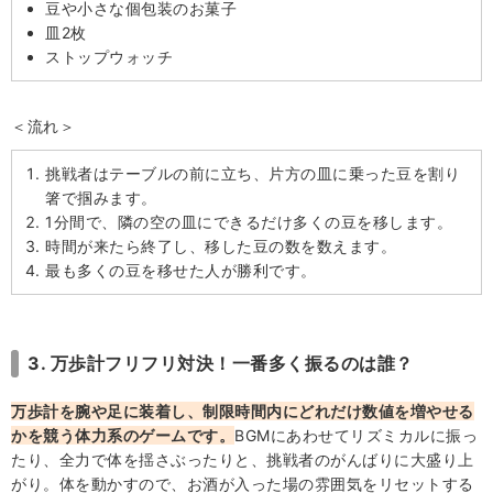
豆や小さな個包装のお菓子
皿2枚
ストップウォッチ
＜流れ＞
挑戦者はテーブルの前に立ち、片方の皿に乗った豆を割り
箸で掴みます。
1分間で、隣の空の皿にできるだけ多くの豆を移します。
時間が来たら終了し、移した豆の数を数えます。
最も多くの豆を移せた人が勝利です。
3. 万歩計フリフリ対決！一番多く振るのは誰？
万歩計を腕や足に装着し、制限時間内にどれだけ数値を増やせる
かを競う体力系のゲームです。
BGMにあわせてリズミカルに振っ
たり、全力で体を揺さぶったりと、挑戦者のがんばりに大盛り上
がり。体を動かすので、お酒が入った場の雰囲気をリセットする