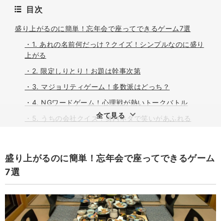
目次
盛り上がるのに簡単！忘年会で座ってできるゲーム7選
・1. あれの名前何だっけ？クイズ！シンプルなのに盛り
上がる
・2. 限定しりとり！お題は幹事次第
・3. マジョリティゲーム！多数派はどっち？
・4. NGワードゲーム！心理戦が熱いトークバトル
全て見る
・5. うちの会社クイズ！身内ネタで笑いがあふれる
・6. 後出しじゃんけん大会！シンプルだけど奥が深い頭
脳戦
盛り上がるのに簡単！忘年会で座ってできるゲーム
・7. ブラインドお絵描き！意外な画伯が誕生するかも
7選
大人数でも室内でできるゲーム！会社で楽しむチーム対抗
ゲーム7選
・1. ジェスチャーゲーム！伝わる喜びがたまらない定番
ゲーム