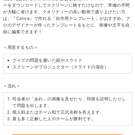
る景品10点グルメセット
ーをダウンロードしてスクリーンに映すだけなので、準備の手間
が大幅に省けます。クオリティーの高い動画で盛り上げたい方
・「叙々苑お食事券（1万円分）」が目玉の人気景品6点
は、『Canva』で作れる「自作用テンプレート」がおすすめ。プ
セットB
ロのデザイナーが作ったテンプレートをもとに、画像や文字を自
・生ビール アサヒ スーパードライ 350ml 24本
由に編集できます！
・ゴールドティッシュ 30W（10個セット）
＜用意するもの＞
【Q&A】忘年会のゲームに関するよくある疑問
・Q. 忘年会で座ってできるゲームは何がありますか？
クイズの問題を書いた紙やスライド
スクリーンやプロジェクター（スライドの場合）
・Q. 忘年会でおすすめのビンゴ以外のゲームは？
・Q. 忘年会で盛り上がるゲームはなんですか？
＜流れ＞
・Q. デイサービスにおすすめの忘年会ゲームはなんです
か？
司会者が「あれ」の画像を見せたり、特徴を説明したりし
入念な準備で参加者全員が楽しめる忘年会にしよう
て問題を出します。
個人戦またはチーム戦で正式名称を答えます。
最も多く正解した人やチームが勝利です。