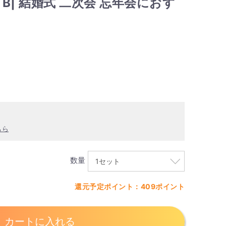
B| 結婚式 二次会 忘年会におす
ちら
数量
還元予定ポイント：409ポイント
カートに入れる