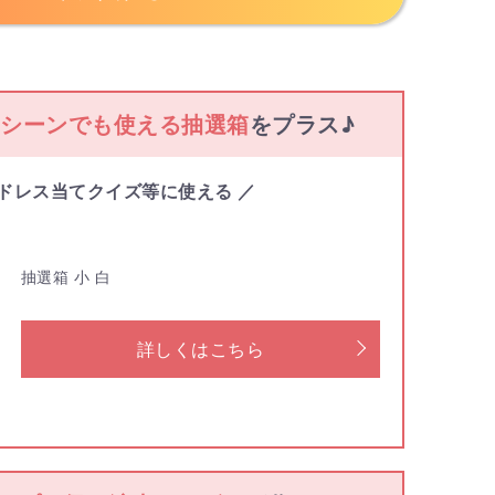
なシーンでも
使える抽選箱
をプラス♪
・ドレス当てクイズ等に使える ／
抽選箱 小 白
詳しくはこちら