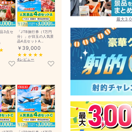
最大3,
品3点セ
「JTB旅行券（1万円
分）」が目玉の人気景
品4点セットA...
0
￥39,000
4レビュー