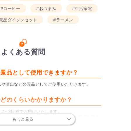
#コーヒー
#おつまみ
#生活家電
#景品ダイソンセット
#ラーメン
よくある質問
宴の景品として使用できますか？
ムや演出などの景品としてご使用いただけます。
までどのくらいかかりますか？
2～3日程でお届けいたします。
だいた場合は最短即日出荷も可能なので、お急ぎの場合
もっと見る
く。