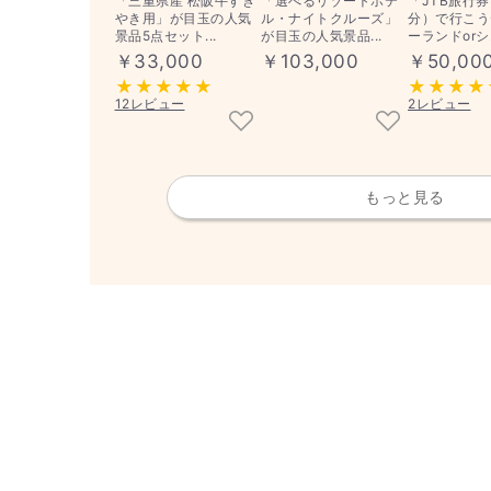
「三重県産 松阪牛すき
「選べるリゾートホテ
「JTB旅行
やき用」が目玉の人気
ル・ナイトクルーズ」
分）で行こう
景品5点セット...
が目玉の人気景品...
ーランドorシ.
￥33,000
￥103,000
￥50,00
12レビュー
2レビュー
もっと見る