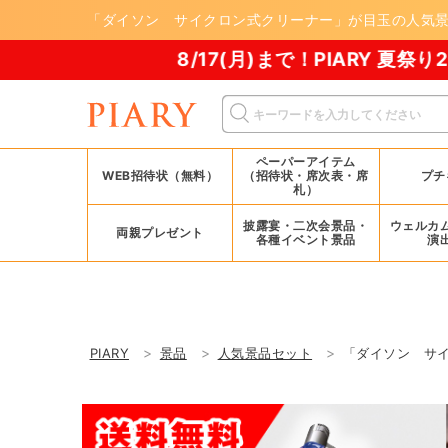
「ダイソン サイクロン式クリーナー」が目玉の人気景品7
8/17(月)まで！PIARY 夏祭り2026！
ペーパーアイテム
WEB招待状（無料）
（招待状・席次表・席
プチ
札）
披露宴・二次会景品・
ウェルカ
両親プレゼント
各種イベント景品
演
PIARY
景品
人気景品セット
「ダイソン サイ