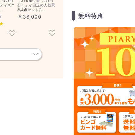
券（2万円
「JTB旅行券（1万円
ディズニ
分）」が目玉の人気景
..
品4点セットC...
無料特典
0
￥36,000