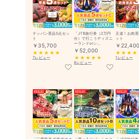
テッパン景品5点セッ
「JTB旅行券（2万円
王道！お肉景
ト
分）で行こうディズニ
ット
ーランドorシ...
￥35,700
￥22,40
￥52,000
7レビュー
1レビュー
9レビュー