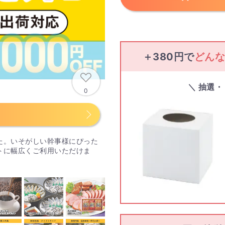
＋380円で
どん
＼ 抽選
0
る
た。いそがしい幹事様にぴった
トに幅広くご利用いただけま