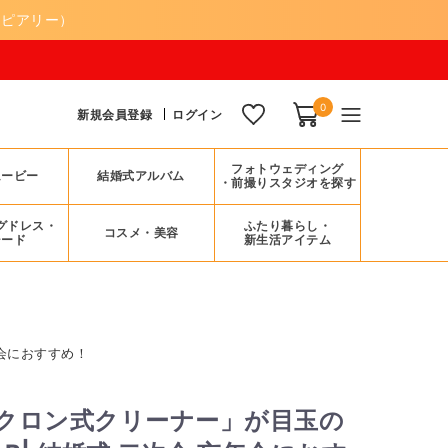
（ピアリー）
0
新規会員登録
ログイン
フォトウェディング
ムービー
結婚式アルバム
・前撮りスタジオを探す
グドレス・
ふたり暮らし・
コスメ・美容
シード
新生活アイテム
年会におすすめ！
クロン式クリーナー」が目玉の