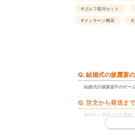
#ゴルフ接待セット
#マッサージ機器
Q. 結婚式の披露
結婚式の披露宴中のゲー
Q. 注文から発送
目録をご選択された場合、
12時までのに注文いた
はぜひご利用ください。
※一部地域、土日祝を除