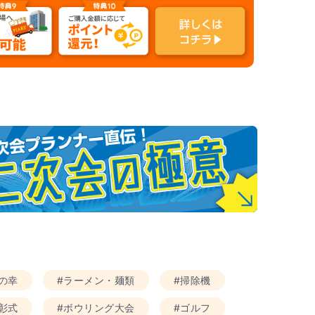
の幸
#ラーメン・麺類
#掃除機
彰式
#ボウリング大会
#ゴルフ