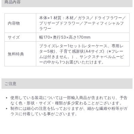
商品内容
本体×1 材質：木材／ガラス／ドライフラワー／
内容物
プリザーブドフラワー／アーティフィシャルフ
ラワー
サイズ
幅170×奥行53×高さ170mm
ブライズレター1セット(レターケース、専用レ
ター5枚)、子育て感謝状(A4サイズ)（※フレー
無料特典
ムは付きません。）、サンクスチャペルムービ
ーの中から1つお選びいただけます。
ご注意
使用している装花については一部輸入商品が含まれており、予告
なく色・形状・サイズ・種類が多少変わることがございます。
制作には細心の注意を払っておりますが、細かな繊維や粉等がガ
ラスに付着している事がございます。