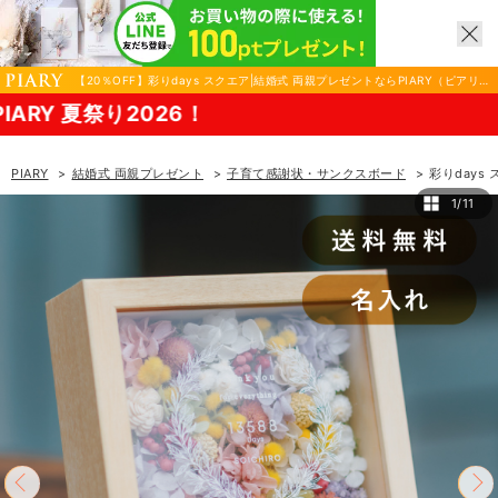
【20％OFF】彩りdays スクエア|結婚式 両親プレゼントならPIARY（ピアリ
ー）
8/
PIARY
結婚式 両親プレゼント
子育て感謝状・サンクスボード
彩りdays
1/11