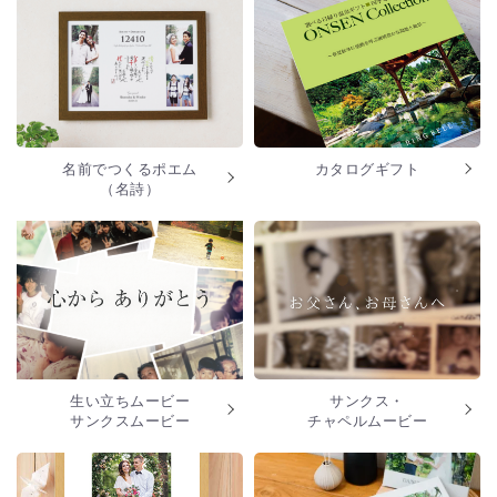
名前でつくるポエム
カタログギフト
（名詩）
生い立ちムービー
サンクス・
サンクスムービー
チャペルムービー