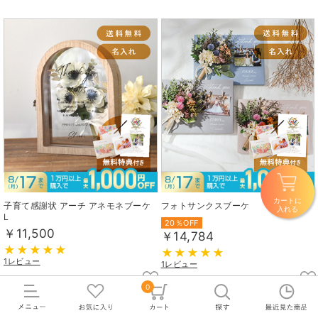
カートに
子育て感謝状 アーチ アネモネブーケ
フォトサンクスブーケ
入れる
L
20％OFF
￥11,500
￥14,784
1レビュー
1レビュー
0