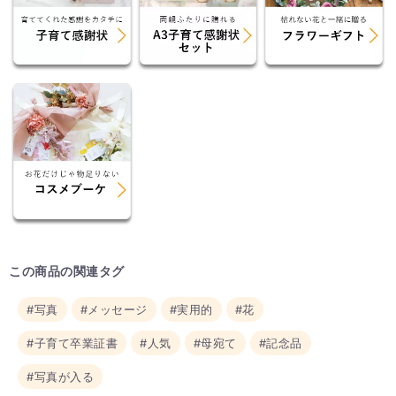
この商品の関連タグ
#写真
#メッセージ
#実用的
#花
#子育て卒業証書
#人気
#母宛て
#記念品
#写真が入る