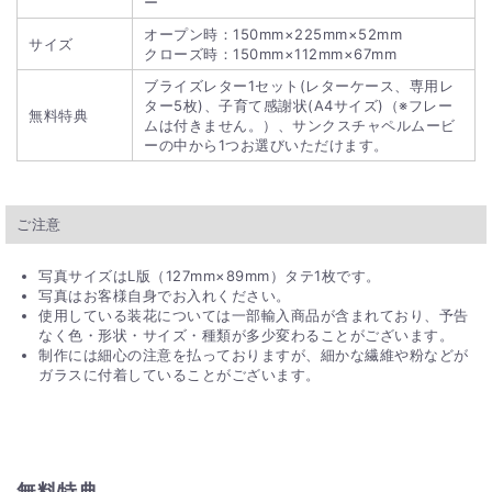
ー
オープン時：150mm×225mm×52mm
サイズ
クローズ時：150mm×112mm×67mm
ブライズレター1セット(レターケース、専用レ
ター5枚)、子育て感謝状(A4サイズ)（※フレー
無料特典
ムは付きません。）、サンクスチャペルムービ
ーの中から1つお選びいただけます。
ご注意
写真サイズはL版（127mm×89mm）タテ1枚です。
写真はお客様自身でお入れください。
使用している装花については一部輸入商品が含まれており、予告
なく色・形状・サイズ・種類が多少変わることがございます。
制作には細心の注意を払っておりますが、細かな繊維や粉などが
ガラスに付着していることがございます。
無料特典