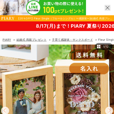
【20％OFF】Fleur Single（フルールシングル）〜感謝状〜|結婚式 両親プレゼ
ントならPIARY（ピアリー）
)まで！PIARY 夏祭り2026！
PIARY
結婚式 両親プレゼント
子育て感謝状・サンクスボード
Fleur S
1/12