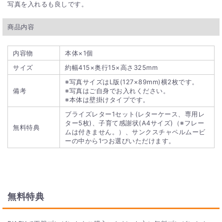
写真を入れるも良しです。
商品内容
内容物
本体×1個
サイズ
約幅415×奥行15×高さ325mm
※写真サイズはL版(127×89mm)横2枚です。
備考
※写真はご自身でお入れください。
※本体は壁掛けタイプです。
ブライズレター1セット(レターケース、専用レ
ター5枚)、子育て感謝状(A4サイズ)（※フレー
無料特典
ムは付きません。）、サンクスチャペルムービ
ーの中から1つお選びいただけます。
無料特典