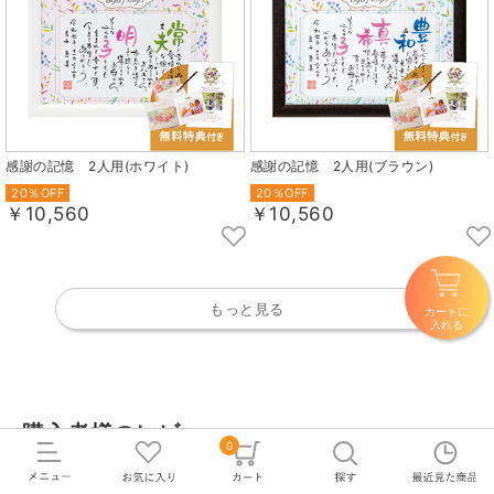
感謝の記憶 2人用(ホワイト)
感謝の記憶 2人用(ブラウン)
20％OFF
20％OFF
￥10,560
￥10,560
もっと見る
カートに
入れる
購入者様のレビュー
0
(0件)