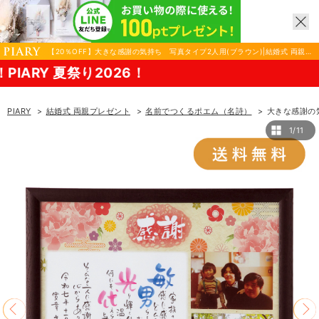
【20％OFF】大きな感謝の気持ち 写真タイプ2人用(ブラウン)|結婚式 両親プ
レゼントならPIARY（ピアリー）
PIARY
結婚式 両親プレゼント
名前でつくるポエム（名詩）
大きな感謝の
1/11