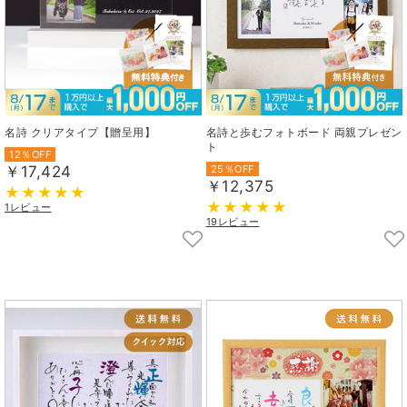
名詩 クリアタイプ【贈呈用】
名詩と歩むフォトボード 両親プレゼン
ト
12％OFF
￥17,424
25％OFF
￥12,375
1レビュー
19レビュー