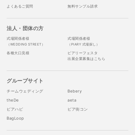
よくあるご質問
無料サンプル請求
法人・団体の方
式場関係者様
式場関係者様
（WEDDING STREET）
（PIARY 式場探し）
各種大口見積
ピアリーフェスタ
出展企業募集はこちら
グループサイト
チームウェディング
Bebery
theDe
aeta
ピアハピ
ピア街コン
BagLoop