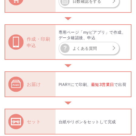
日数確認をする
▼
専用ページ「myピアプリ」で作成、
データ確認後、申込
作成・印刷
申込
よくある質問
▼
お届け
PIARYにて印刷、
最短3営業日
で出荷
▼
セット
台紙やリボンをセットして完成