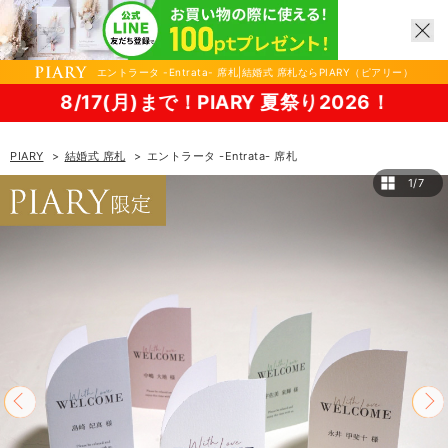
エントラータ -Entrata- 席札|結婚式 席札ならPIARY（ピアリー）
7(月)まで！PIARY 夏祭り2026！
PIARY
結婚式 席札
エントラータ -Entrata- 席札
1/7