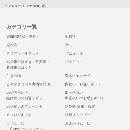
エントラータ -Entrata- 席札
カテゴリ一覧
WEB招待状（無料）
招待状
席次表
席札
プロフィールブック
メニュー表
結婚報告はがき・年賀状・
プチギフト
各種報告はがき
引き出物
引き出物カード
ヒキタク（引き出物宅配便）
内祝い・お返しギフト
結婚内祝い・
出産内祝い・
結婚祝いのお返しギフト
出産祝いのお返しギフト
結婚祝いのプレゼント
結婚式 電報・祝電
カタログギフト
結婚式ムービー
自作ムービー
おまかせムービー
（Canvaテンプレート）