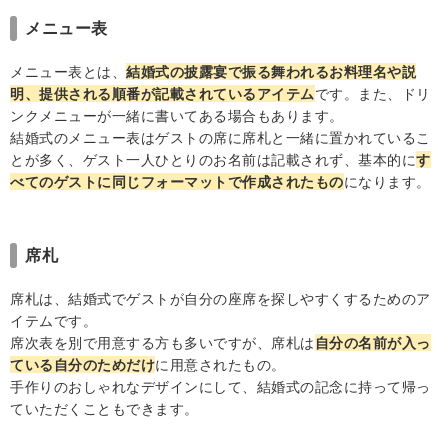
4-2.スッキリしたテーブルコーディネートになるアレン
ジ
メニュー表
4-3.結婚式の思い出を一冊に閉じ込められるトレンドの
メニュー表とは、
結婚式の披露宴で振る舞われるお料理名や説
アレンジ
明、提供される順番が記載されているアイテム
です。また、ドリ
5.まとめ
ンクメニューが一緒に書いてある場合もあります。
結婚式のメニュー表はゲストの席に席札と一緒に置かれているこ
とが多く、ゲスト一人ひとりのお名前は記載されず、基本的に
す
べてのゲストに同じフォーマットで作成されたもの
になります。
席札
席札は、結婚式でゲストが自分の座席を探しやすくするためのア
イテムです。
席次表を別で用意する方も多いですが、席札は
自分の名前が入っ
ている自分のためだけ
に用意されたもの。
手作りのおしゃれなデザインにして、結婚式の記念に持って帰っ
ていただくこともできます。