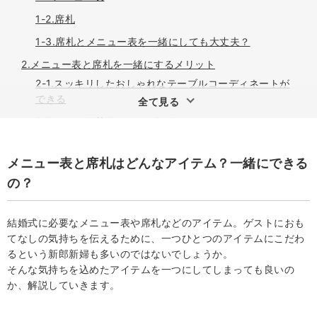
1-2.席札
1-3.席札とメニュー表を一緒にしても大丈夫？
2.メニュー表と席札を一緒にするメリット
2-1.スッキリしたおしゃれなテーブルコーディネートが
できる
全て見る
2-2.コストを抑えることができる
2-3.メッセージペースを広くとることができる
メニュー表と席札はどんなアイテム？一緒にできる
2-4.結婚式以外の使い方も
の？
3.手作りできるの？おすすめアイテムは？
3-1.複製できない
結婚式に必要なメニュー表や席札などのアイテム。ゲストにおも
3-2.印刷が難しい
てなしの気持ちを伝えるために、一つひとつのアイテムにこだわ
るという新郎新婦も多いのではないでしょうか。
3-3.手作りしたい場合は
そんな気持ちを込めたアイテムを一つにしてしまっても良いの
4.おすすめのアレンジ方法
か、解説していきます。
4-1.夏の結婚式に取り入れるとおしゃれにアレンジ