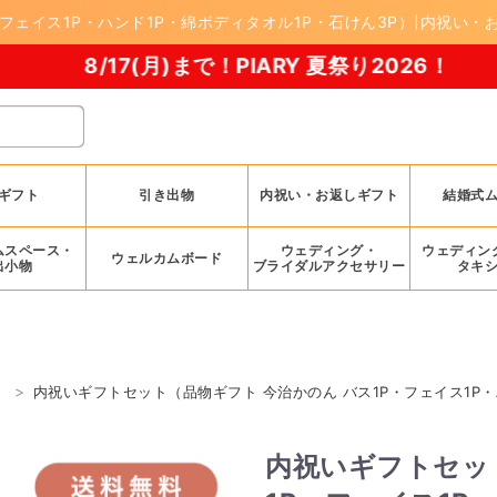
フェイス1P・ハンド1P・綿ボディタオル1P・石けん3P）|内祝い・お
7(月)まで！PIARY 夏祭り2026！
ギフト
引き出物
内祝い・お返しギフト
結婚式
ムスペース・
ウェディング・
ウェディン
ウェルカムボード
出小物
ブライダルアクセサリー
タキ
内祝いギフトセット（品物ギフト 今治かのん バス1P・フェイス1P・
内祝いギフトセッ