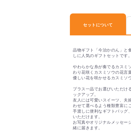
宅配でも手渡し用でも商
選択いただけます。
Q. 送料はいくらか
セットについて
内祝いセットは全商品、
品物ギフト「今治かのん」と
Q. おすすめの内祝
しに人気のギフトセットです
PIARYオリジナルの「王妃
やわらかな糸が奏でるカスミ
祝いセットがおすすめで
わり花咲くカスミソウの花言
ルです。パッケージは、
優しい花を咲かせるカスミソ
の方や友人問わず喜ばれ
プラス一品でお選びいただけ
ックアップ。
Q. 直送でギフト
友人には可愛いスイーツ、夫
は入っていますか？
わせて選べるよう種類豊富に
手渡しに便利なギフトバッグ
直送ギフトの場合、贈り
いただけます。
ご安心ください。
お写真やオリジナルメッセー
緒に届きます。