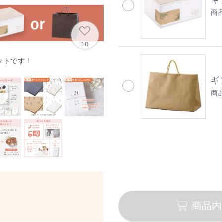
ギ
商品
10
ットです！
ギ
商品
商品内