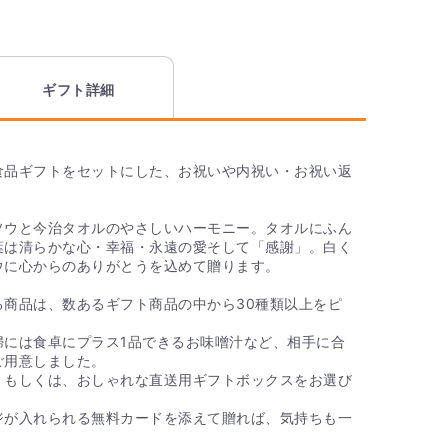
品に同梱できます。用途に合わせてデザインや文章を
かりますか？
ギフト詳細
全国送料無料となっております。
食品ギフトをセットにした、お祝いや内祝い・お祝い返
いセットはありますか？
。
のタオル THE QUEEN’S TOWEL バスタオル」の内
ソウと今治タオルのやさしいハーモニー。タオルにふん
す。 見た目、肌触りだけでなく、吸水性に優れたタオ
葉は清らかな心・幸福・永遠の愛そして「感謝」。白く
ネイビーを基調とした高級感のあるデザインで、目上
ウに心からのありがとうを込めて贈ります。
る商品となっております。
る商品は、数あるギフト商品の中から30種類以上をピ
を贈ったとき、価格がわかるようなもの
婦には食卓にプラス1品できるお味噌汁など、相手に合
ご用意しました。
、もしくは、おしゃれな直送用ギフトボックスをお選び
先様へ商品明細書等が送られることはございません。
ジが入れられる無料カードを添えて贈れば、気持ちも一