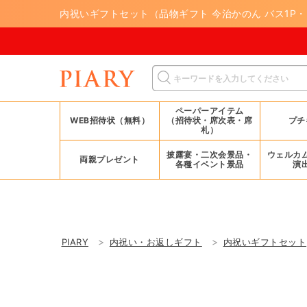
内祝いギフトセット（品物ギフト 今治かのん バス1P・
8/1
ペーパーアイテム
WEB招待状（無料）
（招待状・席次表・席
プチ
札）
披露宴・二次会景品・
ウェルカ
両親プレゼント
各種イベント景品
演
PIARY
内祝い・お返しギフト
内祝いギフトセット