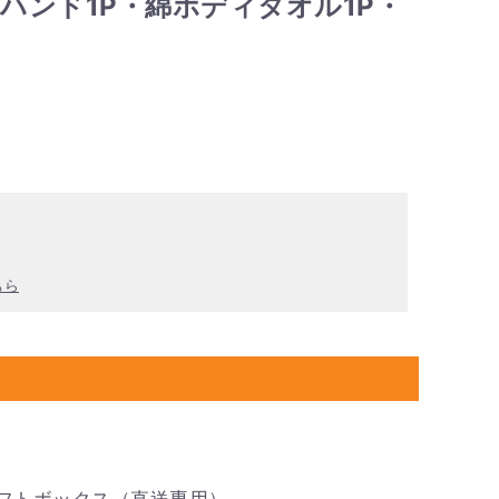
・ハンド1P・綿ボディタオル1P・
ちら