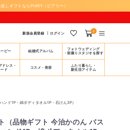
返しギフトならPIARY（ピアリー）
0
新規会員登録
ログイン
フォトウェディング
ムービー
結婚式アルバム
・前撮りスタジオを探す
グドレス・
ふたり暮らし・
コスメ・美容
シード
新生活アイテム
ハンド1P・綿ボディタオル1P・石けん3P）
ト（品物ギフト 今治かのん バス