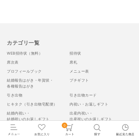
カテゴリ一覧
WEB招待状（無料）
招待状
席次表
席札
プロフィールブック
メニュー表
結婚報告はがき・年賀状・
プチギフト
各種報告はがき
引き出物
引き出物カード
ヒキタク（引き出物宅配便）
内祝い・お返しギフト
結婚内祝い・
出産内祝い・
結婚祝いのお返しギフト
出産祝いのお返しギフト
0
結婚祝いのプレゼント
結婚式 電報・祝電
カタログギフト
結婚式ムービー