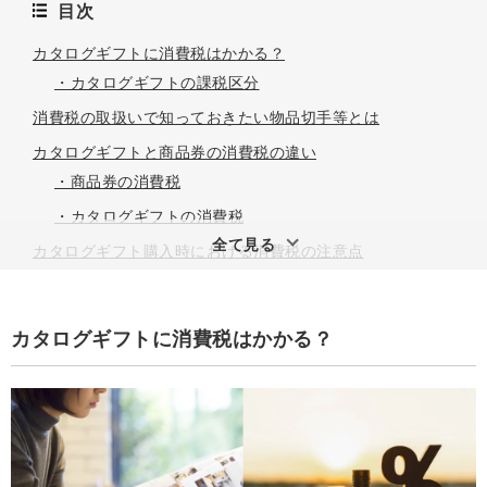
目次
カタログギフトに消費税はかかる？
・カタログギフトの課税区分
消費税の取扱いで知っておきたい物品切手等とは
カタログギフトと商品券の消費税の違い
・商品券の消費税
・カタログギフトの消費税
全て見る
カタログギフト購入時における消費税の注意点
・従業員に贈る場合は福利厚生費で計上する
・カタログギフトの購入には軽減税率が適用されない
カタログギフトに消費税はかかる？
福利厚生で従業員に人気！旅行・体験カタログギフト3選
・SOW EXPERIENCE 総合版カタログギフト
（GREEN）
・カタログギフト JTB選べるギフトたびもの撰華 梓
（あずさ）