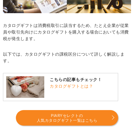
・選べる体験ギフト 食に寛ぐひととき
厳選した食材や郷土料理を贈れるカタログギフト4選
・カード型 カタログギフト 47CLUB 郷（さと）
カタログギフトは消費税取引に該当するため、たとえ企業が従業
・カタログギフト 47CLUB 渓（たに）
員や取引先向けにカタログギフトを購入する場合においても消費
税が発生します。
・カタログギフト 日本のおいしい食べ物 茜
・カタログギフト うましま 詩（うた）
以下では、カタログギフトの課税区分について詳しく解説しま
厳選された体験・グルメをカタログギフトで贈ろう
す。
こちらの記事もチェック！
カタログギフトとは？
PIARYセレクトの
人気カタログギフト一覧はこちら