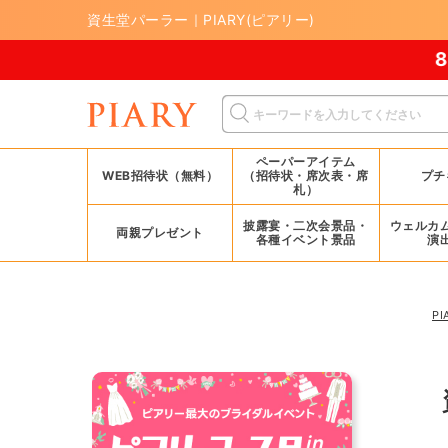
資生堂パーラー｜PIARY(ピアリー)
ペーパーアイテム
WEB招待状（無料）
（招待状・席次表・席
プチ
札）
披露宴・二次会景品・
ウェルカ
両親プレゼント
各種イベント景品
演
PI