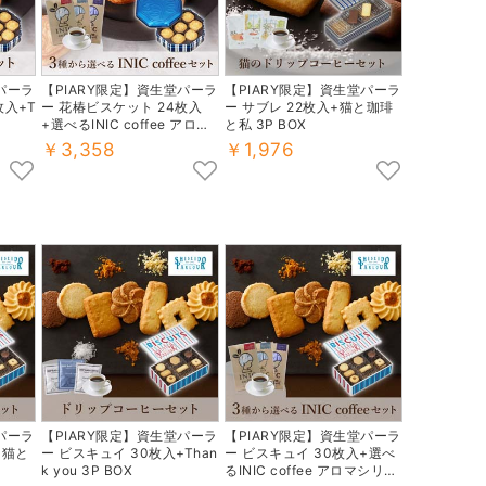
パーラ
【PIARY限定】資生堂パーラ
【PIARY限定】資生堂パーラ
枚入+T
ー 花椿ビスケット 24枚入
ー サブレ 22枚入+猫と珈琲
+選べるINIC coffee アロマ
と私 3P BOX
シリーズ
￥3,358
￥1,976
パーラ
【PIARY限定】資生堂パーラ
【PIARY限定】資生堂パーラ
+猫と
ー ビスキュイ 30枚入+Than
ー ビスキュイ 30枚入+選べ
k you 3P BOX
るINIC coffee アロマシリー