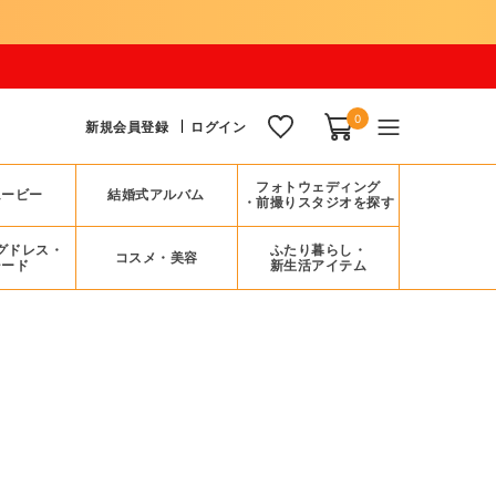
8/1
0
新規会員登録
ログイン
フォトウェディング
ムービー
結婚式アルバム
・前撮りスタジオを探す
グドレス・
ふたり暮らし・
コスメ・美容
シード
新生活アイテム