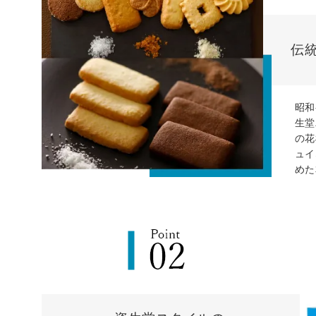
伝
昭和
生堂
の花
ュイ
めた