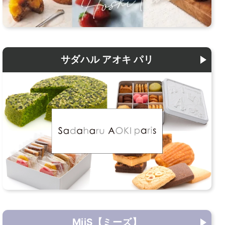
サダハル アオキ パリ
MiiS【ミーズ】