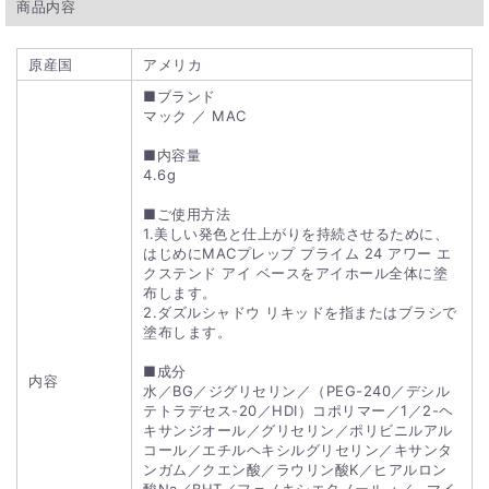
商品内容
原産国
アメリカ
■ブランド
マック ／ MAC
■内容量
4.6g
■ご使用方法
1.美しい発色と仕上がりを持続させるために、
はじめにMACプレップ プライム 24 アワー エ
クステンド アイ ベースをアイホール全体に塗
布します。
2.ダズルシャドウ リキッドを指またはブラシで
塗布します。
■成分
内容
水／BG／ジグリセリン／（PEG-240／デシル
テトラデセス-20／HDI）コポリマー／1／2-ヘ
キサンジオール／グリセリン／ポリビニルアル
コール／エチルヘキシルグリセリン／キサンタ
ンガム／クエン酸／ラウリン酸K／ヒアルロン
酸Na／BHT／フェノキシエタノール +／- マイ