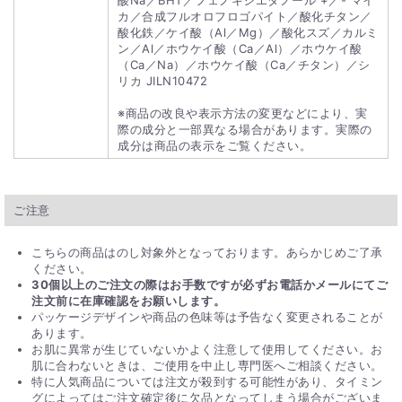
カ／合成フルオロフロゴパイト／酸化チタン／
酸化鉄／ケイ酸（Al／Mg）／酸化スズ／カルミ
ン／Al／ホウケイ酸（Ca／Al）／ホウケイ酸
（Ca／Na）／ホウケイ酸（Ca／チタン）／シ
リカ JILN10472
※商品の改良や表示方法の変更などにより、実
際の成分と一部異なる場合があります。実際の
成分は商品の表示をご覧ください。
ご注意
こちらの商品はのし対象外となっております。あらかじめご了承
ください。
30個以上のご注文の際はお手数ですが必ずお電話かメールにてご
注文前に在庫確認をお願いします。
パッケージデザインや商品の色味等は予告なく変更されることが
あります。
お肌に異常が生じていないかよく注意して使用してください。お
肌に合わないときは、ご使用を中止し専門医へご相談ください。
特に人気商品については注文が殺到する可能性があり、タイミン
グによってはご注文確定後に欠品となってしまう場合がございま