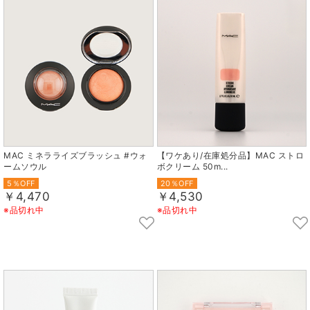
MAC ミネラライズブラッシュ #ウォ
【ワケあり/在庫処分品】MAC ストロ
ームソウル
ボクリーム 50m...
5％OFF
20％OFF
￥4,470
￥4,530
※品切れ中
※品切れ中