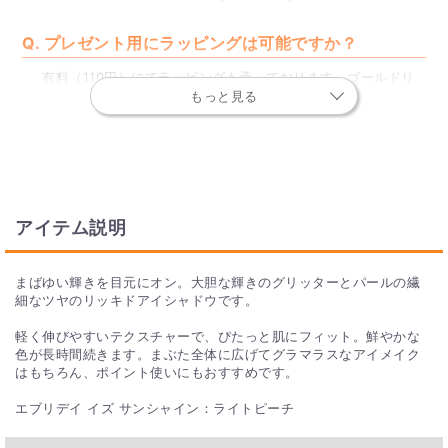
Q. プレゼント用にラッピングは可能ですか？
有料（110円）にてラッピングも承っております。ゴールドリ
ボンが特別な贈り物にぴったりです。
もっと見る
商品をカートに入れる際、ギフトラッピングを「希望する」を
ご選択ください。
※一部対象外の商品もございます。
Q. 数日の間で商品価格が変わったみたいですが、あり
得ますか？
アイテム説明
並行輸入品の商品は、為替の変動で仕入れ時のコストが変動し
ます。販売価格が予告なく変更になることがあります。
まばゆい輝きを目元にオン。大胆な輝きのグリッターとパールの繊
あらかじめご了承下さい。
細なツヤのリッキドアイシャドウです。
軽く伸びやすいテクスチャーで、ぴたっと肌にフィット。鮮やかな
Q. 商品画像と実物とで色が違った。
色が長時間続きます。まぶた全体に広げてグラマラスなアイメイク
はもちろん、ポイント使いにもおすすめです。
できるだけ実物に近い画像を使用しておりますが、ご使用のパ
ソコン、スマートフォンの環境により、お手元に届いた商品の
エブリデイ イズ サンシャイン：ライトピーチ
色や明るさが商品画像と多少異なって見える場合がございま
す。
あらかじめご了承ください。