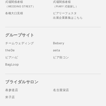
式場関係者様
式場関係者様
（WEDDING STREET）
（PIARY 式場探し）
各種大口見積
ピアリーフェスタ
出展企業募集はこちら
グループサイト
チームウェディング
Bebery
theDe
aeta
ピアハピ
ピア街コン
BagLoop
ブライダルサロン
表参道店
名古屋栄店
米子店