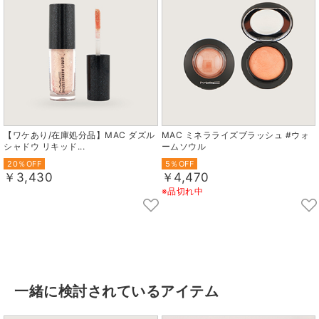
【ワケあり/在庫処分品】MAC ダズル
MAC ミネラライズブラッシュ #ウォ
シャドウ リキッド...
ームソウル
20％OFF
5％OFF
￥3,430
￥4,470
※品切れ中
一緒に検討されているアイテム