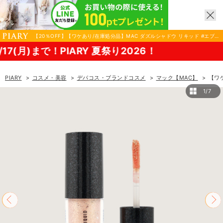
【20％OFF】【ワケあり/在庫処分品】MAC ダズルシャドウ リキッド #エブリ
デイ イズ サンシャイン|コスメ・美容ならPIARY（ピアリー）
まで！PIARY 夏祭り2026！
PIARY
コスメ・美容
デパコス・ブランドコスメ
マック【MAC】
【ワ
1/7