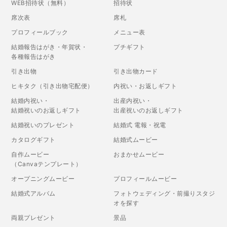
WEB招待状（無料）
招待状
席次表
席札
プロフィールブック
メニュー表
結婚報告はがき・年賀状・
プチギフト
各種報告はがき
引き出物
引き出物カード
ヒキタク（引き出物宅配便）
内祝い・お返しギフト
結婚内祝い・
出産内祝い・
結婚祝いのお返しギフト
出産祝いのお返しギフト
結婚祝いのプレゼント
結婚式 電報・祝電
カタログギフト
結婚式ムービー
自作ムービー
おまかせムービー
（Canvaテンプレート）
オープニングムービー
プロフィールムービー
結婚式アルバム
フォトウェディング・前撮りスタジ
オを探す
両親プレゼント
景品