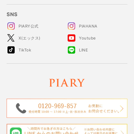
SNS
PIARY公式
PIAHANA
X(エックス)
Youtube
TikTok
LINE