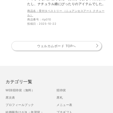
たし、ナチュラル婚にぴったりのアイテムでした。
商品名：受付タペストリー （ニュアンセスアート クチュー
ル）
商品番号：rtp010
投稿日：2025-10-22
ウェルカムボード TOPへ
カテゴリ一覧
WEB招待状（無料）
招待状
席次表
席札
プロフィールブック
メニュー表
結婚報告はがき・年賀状・
プチギフト