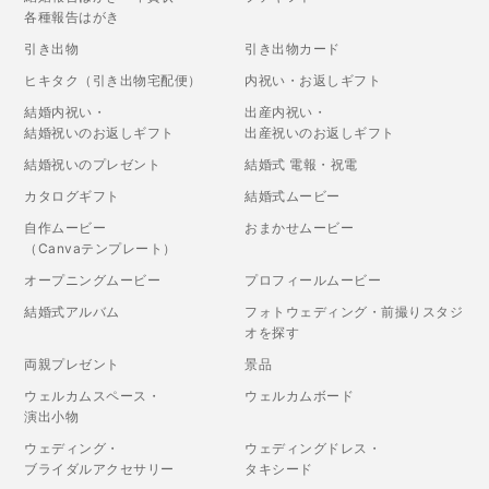
各種報告はがき
引き出物
引き出物カード
ヒキタク（引き出物宅配便）
内祝い・お返しギフト
結婚内祝い・
出産内祝い・
結婚祝いのお返しギフト
出産祝いのお返しギフト
結婚祝いのプレゼント
結婚式 電報・祝電
カタログギフト
結婚式ムービー
自作ムービー
おまかせムービー
（Canvaテンプレート）
オープニングムービー
プロフィールムービー
結婚式アルバム
フォトウェディング・前撮りスタジ
オを探す
両親プレゼント
景品
ウェルカムスペース・
ウェルカムボード
演出小物
ウェディング・
ウェディングドレス・
ブライダルアクセサリー
タキシード