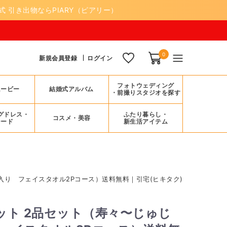
 引き出物ならPIARY（ピアリー）
0
新規会員登録
ログイン
フォトウェディング
ムービー
結婚式アルバム
・前撮りスタジオを探す
グドレス・
ふたり暮らし・
コスメ・美容
シード
新生活アイテム
入り フェイスタオル2Pコース）送料無料｜引宅(ヒキタク)
ット 2品セット（寿々〜じゅじ