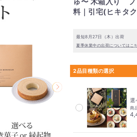
ゅ〜 木箱入り 
料｜引宅(ヒキタク
最短8月27日（木）出荷
夏季休業中の出荷についてはこ
2品目種類の選択
選
商品
4