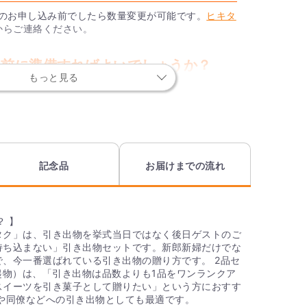
でのお申し込み前でしたら数量変更が可能です。
ヒキタ
からご連絡ください。
らい前に準備すればよいでしょうか？
もっと見る
る、式の1ヶ月前ごろのご注文がおすすめです。商品注
にゲストの住所や引き出物の贈り分けの内容をお申し
週間後にお届けが可能です。
マートフォン以外での注文はできます
記念品
お届けまでの流れ
ご注文や申込はお受けいたしかねます。パソコン・ス
をお願いいたします。
？ 】
タク」は、引き出物を挙式当日ではなく後日ゲストのご
持ち込まない」引き出物セットです。新郎新婦だけでな
も発送できますか？
、今一番選ばれている引き出物の贈り方です。 2品セ
起物）は、「引き出物は品数よりも1品をワンランクア
スイーツを引き菓子として贈りたい」という方におすす
は1件につき送料500円がかかります。
や同僚などへの引き出物としても最適です。
にmyヒキタク内で決済となります。