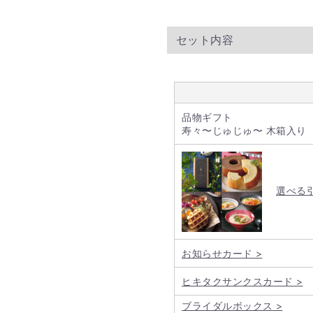
セット内容
品物ギフト
寿々〜じゅじゅ〜 木箱入り
選べる引
お知らせカード >
ヒキタクサンクスカード >
ブライダルボックス >