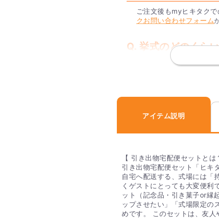
ご注文後もmyヒキタク
クお問い合わせフォーム
Q. 挙式のどのく
出席するゲストが確定す
文後、挙式日の2週間前
込みいただくと、式の1
Q. パソコン・ス
アイテム説明
か？
FAX・郵送・お電話での
マートフォンよりご注文
【 引き出物宅配便セットとは
引き出物宅配便セット「ヒキ
自宅へ配送する、式場には「
Q.日本国内どこで
くゲストにとっても大変便利で
ット（記念品・引き菓子or縁
はい。可能です。
ップさせたい」「式場限定の
ただし、沖縄県への発送に
めです。 このセットは、友人
※送料は、ヒキタク購入後