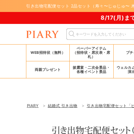
引き出物宅配便セット 2品セット（寿々〜じゅじゅ〜 木
8/17(月)まで！PIARY 夏祭
ペーパーアイテム
WEB招待状（無料）
（招待状・席次表・席
プチ
札）
披露宴・二次会景品・
ウェルカ
両親プレゼント
各種イベント景品
演
PIARY
結婚式 引き出物
引き出物宅配便セット「