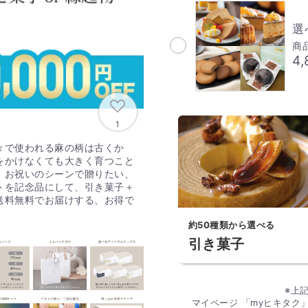
選
商品
4
1
々で使われる麻の柄は古くか
をかけなくても大きく育つこと
。お祝いのシーンで贈りたい、
トを記念品にして、引き菓子＋
送料無料でお届けする、お得で
約50種類から選べる
引き菓子
※上
マイページ 「myヒキタ