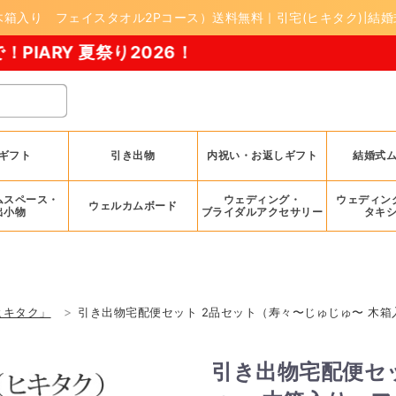
箱入り フェイスタオル2Pコース）送料無料｜引宅(ヒキタク)|結婚式
り2026！
ギフト
引き出物
内祝い・お返しギフト
結婚式
ムスペース・
ウェディング・
ウェディン
ウェルカムボード
出小物
ブライダルアクセサリー
タキ
ヒキタク」
引き出物宅配便セット 2品セット（寿々〜じゅじゅ〜 木箱
引き出物宅配便セ