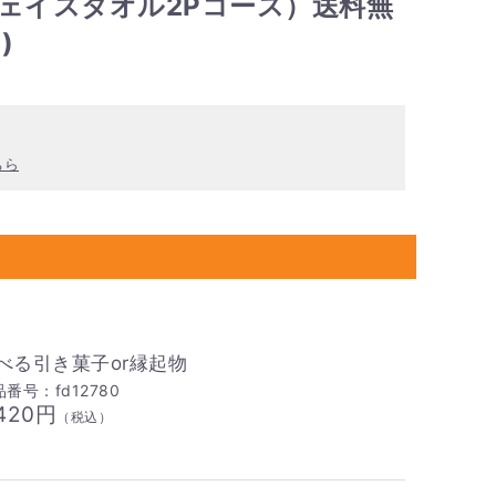
フェイスタオル2Pコース）送料無
)
ちら
べる引き菓子or縁起物
番号：fd12780
,420円
（税込）