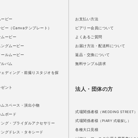
ムービー
お支払い方法
ビー（Canvaテンプレート）
ピアリー会員について
せムービー
よくあるご質問
ニングムービー
お届け方法・配送料について
ィールムービー
返品・交換について
アルバム
無料サンプル請求
ウェディング・前撮りスタジオを探
レゼント
法人・団体の方
カムスペース・演出小物
式場関係者様
（WEDDING STREET）
カムボード
式場関係者様
（PIARY 式場探し）
ィング・ブライダルアクセサリー
各種大口見積
ィングドレス・タキシード