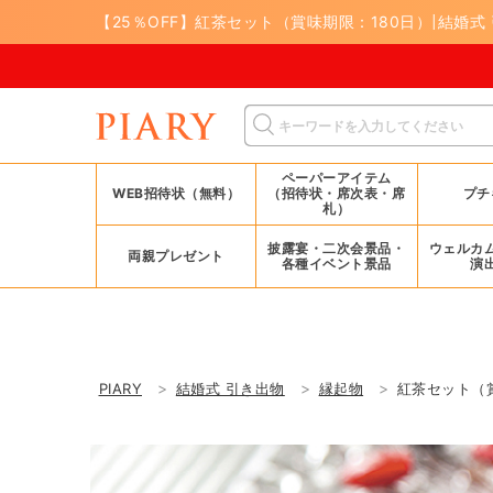
【25％OFF】紅茶セット（賞味期限：180日）|結婚式
8/17(月
ペーパーアイテム
WEB招待状（無料）
（招待状・席次表・席
プチ
札）
披露宴・二次会景品・
ウェルカ
両親プレゼント
各種イベント景品
演
PIARY
結婚式 引き出物
縁起物
紅茶セット（賞