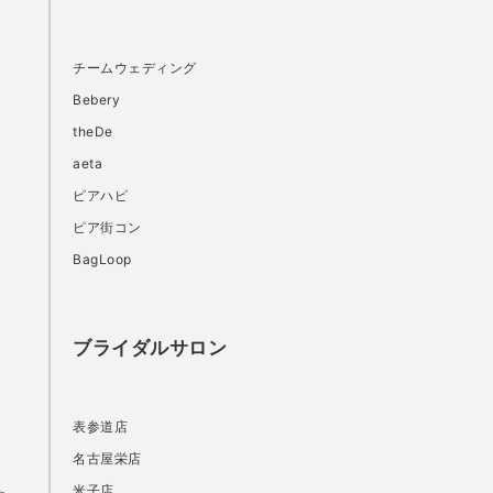
チームウェディング
Bebery
theDe
aeta
ピアハピ
ピア街コン
BagLoop
ブライダルサロン
表参道店
名古屋栄店
米子店