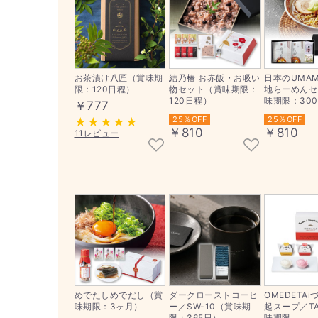
お茶漬け八匠（賞味期
結乃椿 お赤飯・お吸い
日本のUMA
限：120日程）
物セット（賞味期限：
地らーめんセ
120日程）
味期限：300.
￥777
25％OFF
25％OFF
￥810
￥810
11レビュー
めでたしめでだし（賞
ダークローストコーヒ
OMEDETAi
味期限：3ヶ月）
ー／SW-10（賞味期
起スープ／TA
限：365日）
味期限...