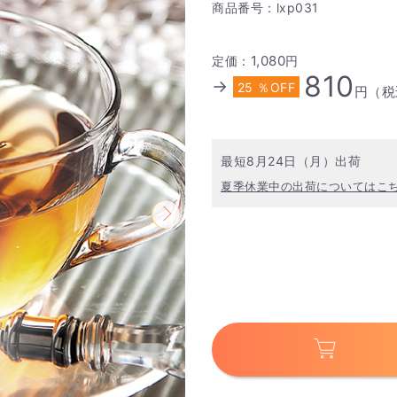
商品番号：lxp031
1,080
定価：
円
810
→
25 ％OFF
円（税
最短8月24日（月）出荷
夏季休業中の出荷についてはこ