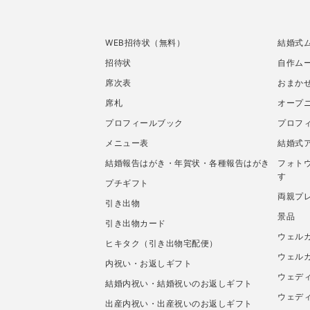
WEB招待状（無料）
結婚式
招待状
自作ムー
席次表
おまか
席札
オープ
プロフィールブック
プロフ
メニュー表
結婚式
結婚報告はがき・年賀状・各種報告はがき
フォト
す
プチギフト
両親プ
引き出物
景品
引き出物カード
ウェル
ヒキタク（引き出物宅配便）
ウェル
内祝い・お返しギフト
ウェデ
結婚内祝い・結婚祝いのお返しギフト
ウェデ
出産内祝い・出産祝いのお返しギフト