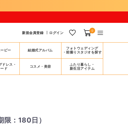
0
新規会員登録
ログイン
フォトウェディング
ムービー
結婚式アルバム
・前撮りスタジオを探す
グドレス・
ふたり暮らし・
コスメ・美容
シード
新生活アイテム
限：180日）