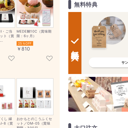
無料特典
MI・ご当
MEDE鯛10C（賞味期
ット（賞
限：6ヶ月）
..
25％OFF
無料特典
￥810
サ
づくし 縁
おかもとのこうふくセ
I-6（賞
ット／OM-05（賞味
大口注文
期限：300日...