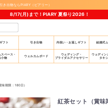
 引き出物ならPIARY（ピアリー）
)まで！PIARY 夏祭り2026！
ギフト
引き出物
内祝い・お返しギフト
結婚式
ムスペース・
ウェディング・
ウェディン
ウェルカムボード
出小物
ブライダルアクセサリー
タキ
味期限：180日）
紅茶セット（賞味期