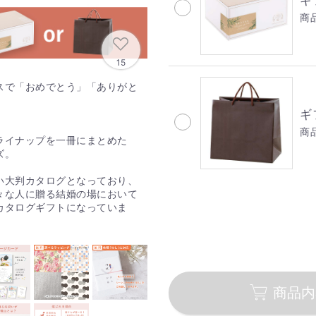
ギ
商
15
スで「おめでとう」「ありがと
ギ
商品
ライナップを一冊にまとめた
ズ。
い大判カタログとなっており、
々な人に贈る結婚の場において
カタログギフトになっていま
商品内