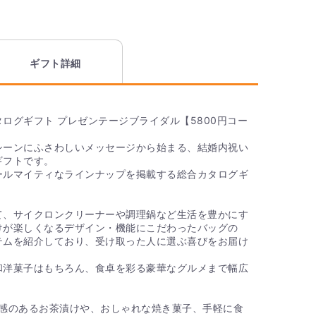
品に同梱できます。用途に合わせてデザインや文章を
かりますか？
ギフト詳細
全国送料無料となっております。
ログギフト プレゼンテージブライダル【5800円コー
いセットはありますか？
シーンにふさわしいメッセージから始まる、結婚内祝い
のタオル THE QUEEN’S TOWEL バスタオル」の内
ギフトです。
す。 見た目、肌触りだけでなく、吸水性に優れたタオ
ールマイティなラインナップを掲載する総合カタログギ
ネイビーを基調とした高級感のあるデザインで、目上
る商品となっております。
て、サイクロンクリーナーや調理鍋など生活を豊かにす
けが楽しくなるデザイン・機能にこだわったバッグの
を贈ったとき、価格がわかるようなもの
テムを紹介しており、受け取った人に選ぶ喜びをお届け
和洋菓子はもちろん、食卓を彩る豪華なグルメまで幅広
先様へ商品明細書等が送られることはございません。
。
級感のあるお茶漬けや、おしゃれな焼き菓子、手軽に食