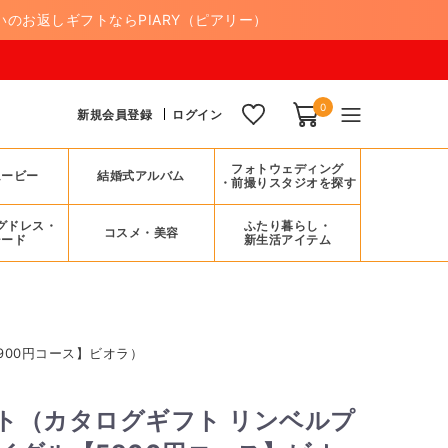
のお返しギフトならPIARY（ピアリー）
8/
0
新規会員登録
ログイン
フォトウェディング
ムービー
結婚式アルバム
・前撮りスタジオを探す
グドレス・
ふたり暮らし・
コスメ・美容
シード
新生活アイテム
900円コース】ビオラ）
ト（カタログギフト リンベルプ