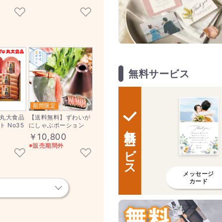
無料サービス
期間限定
丸大食品
【送料無料】ずわいが
 No35
にしゃぶポーション
無料サービス
￥10,800
※販売期間外
メッセージ
カード