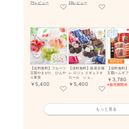
75レビュー
28レビュー
期間限定
【送料無料】フルーツ
【送料無料】銀座京橋
【送料無料】
王国やまがた ひんや
レ ロジェ エギュスキ
王覇ハムギフト
り果実
ロール ショ...
￥3,780
￥5,400
￥5,400
※販売期間外
もっと見る