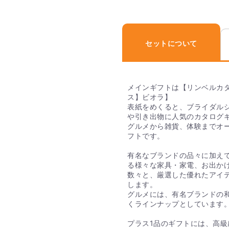
宅配でも手渡し用でも商
選択いただけます。
Q. 送料はいくらか
セットについて
内祝いセットは全商品、
メインギフトは【リンベルカタ
Q. おすすめの内祝
ス】ビオラ】
表紙をめくると、ブライダル
PIARYオリジナルの「王妃
や引き出物に人気のカタログ
祝いセットがおすすめで
グルメから雑貨、体験までオ
ルです。パッケージは、
フトです。
の方や友人問わず喜ばれ
有名なブランドの品々に加え
る様々な家具・家電、お出か
Q. 直送でギフト
数々と、厳選した優れたアイ
は入っていますか？
します。
グルメには、有名ブランドの
直送ギフトの場合、贈り
くラインナップとしています
ご安心ください。
プラス1品のギフトには、高