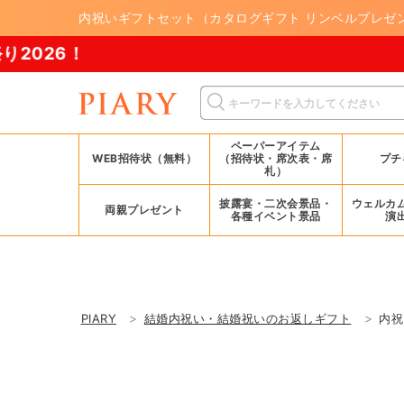
内祝いギフトセット（カタログギフト リンベルプレゼン
ペーパーアイテム
WEB招待状（無料）
（招待状・席次表・席
プチ
札）
披露宴・二次会景品・
ウェルカ
両親プレゼント
各種イベント景品
演
PIARY
結婚内祝い・結婚祝いのお返しギフト
内祝