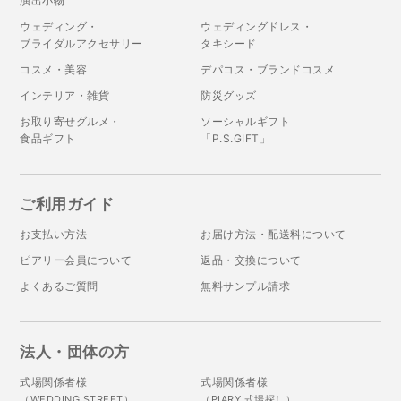
演出小物
ウェディング・
ウェディングドレス・
ブライダルアクセサリー
タキシード
コスメ・美容
デパコス・ブランドコスメ
インテリア・雑貨
防災グッズ
お取り寄せグルメ・
ソーシャルギフト
食品ギフト
「P.S.GIFT」
ご利用ガイド
お支払い方法
お届け方法・配送料について
ピアリー会員について
返品・交換について
よくあるご質問
無料サンプル請求
法人・団体の方
式場関係者様
式場関係者様
（WEDDING STREET）
（PIARY 式場探し）