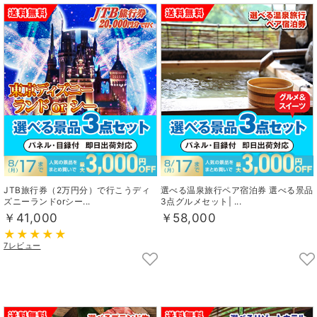
JTB旅行券（2万円分）で行こうディ
選べる温泉旅行ペア宿泊券 選べる景品
ズニーランドorシー...
3点グルメセット| ...
￥41,000
￥58,000
7レビュー