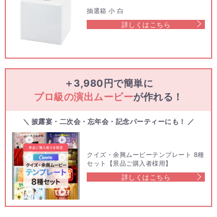
抽選箱 小 白
詳しくはこちら
＋3,980円で簡単に
プロ級の演出ムービー
が作れる！
＼ 披露宴・二次会・忘年会・記念パーティーにも！ ／
クイズ・余興ムービーテンプレート 8種
セット【景品ご購入者様用】
詳しくはこちら