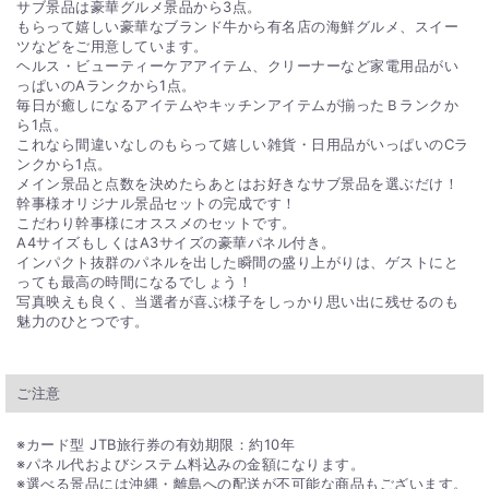
サブ景品は豪華グルメ景品から3点。
もらって嬉しい豪華なブランド牛から有名店の海鮮グルメ、スイー
ツなどをご用意しています。
ヘルス・ビューティーケアアイテム、クリーナーなど家電用品がい
っぱいのAランクから1点。
毎日が癒しになるアイテムやキッチンアイテムが揃ったＢランクか
ら1点。
これなら間違いなしのもらって嬉しい雑貨・日用品がいっぱいのCラ
ンクから1点。
メイン景品と点数を決めたらあとはお好きなサブ景品を選ぶだけ！
幹事様オリジナル景品セットの完成です！
こだわり幹事様にオススメのセットです。
A4サイズもしくはA3サイズの豪華パネル付き。
インパクト抜群のパネルを出した瞬間の盛り上がりは、ゲストにと
っても最高の時間になるでしょう！
写真映えも良く、当選者が喜ぶ様子をしっかり思い出に残せるのも
魅力のひとつです。
ご注意
※カード型 JTB旅行券の有効期限：約10年
※パネル代およびシステム料込みの金額になります。
※選べる景品には沖縄・離島への配送が不可能な商品もございます。