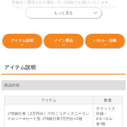
目録をご選択された場合、2～3日程でお届けいたします。
12時までのに注文いただいた場合は最短即日出荷も可能なの
で、お急ぎの場合はぜひご利用ください。
もっと見る
※一部地域、土日祝を除く。
Q. 目録とはなんですか？
アイテム説明
メイン景品
パネル・目録
目録とは、封筒と景品の内容が記された景品引換券のことで
す。イベント当日、現物の商品の代わりに当選者の方にお渡し
します。イベント後、当選者の方に景品引換券のQRコードか
ら申し込みをしていただきます。
アイテム説明
Q. 景品パネルはついていますか？
景品パネルはA3サイズとA4の景品パネルをご用意しておりま
商品内容
す。 商品画像に「パネル付」の表記がある商品が対象となりま
す。
アイテム
数量
チケット入
JTB旅行券（2万円分）で行こうディズニーラン
目録・
ドorシー※カード型 JTB旅行券1万円分×2枚
A3パネル
各1枚