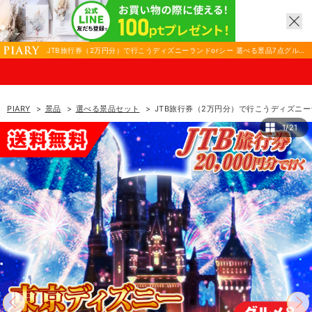
JTB旅行券（2万円分）で行こうディズニーランドorシー 選べる景品7点グルメ
セット| 結婚式 二次会 忘年会におすすめ！|景品ならPIARY（ピアリー）
8/17(月)まで！P
PIARY
景品
選べる景品セット
JTB旅行券（2万円分）で行こうディズニー
1/21