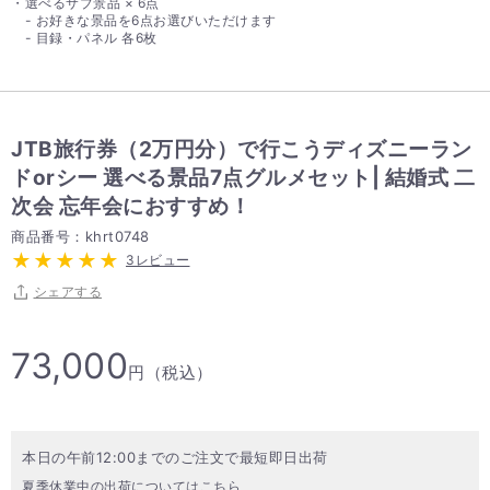
・選べるサブ景品 × 6点
- お好きな景品を6点お選びいただけます
- 目録・パネル 各6枚
JTB旅行券（2万円分）で行こうディズニーラン
ドorシー 選べる景品7点グルメセット| 結婚式 二
次会 忘年会におすすめ！
商品番号：khrt0748
3レビュー
シェアする
73,000
円（税込）
本日の午前12:00までのご注文で最短即日出荷
夏季休業中の出荷についてはこちら