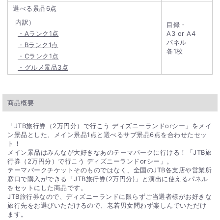
選べる景品6点
内訳）
目録・
・Aランク1点
A3 or A4
パネル
・Bランク1点
各1枚
・Cランク1点
・グルメ景品3点
商品概要
「JTB旅行券（2万円分）で行こう ディズニーランドorシー」をメイ
ン景品とした、メイン景品1点と選べるサブ景品6点を合わせたセッ
ト！
メイン景品はみんなが大好きなあのテーマパークに行ける！「JTB旅
行券（2万円分）で行こう ディズニーランドorシー」。
テーマパークチケットそのものではなく、全国のJTB各支店や営業所
窓口で購入ができる「JTB旅行券(2万円分)」と演出に使えるパネル
をセットにした商品です。
JTB旅行券なので、ディズニーランドに限らずご当選者様がお好きな
旅行先をお選びいただけるので、老若男女問わず楽しんでいただけ
ます。