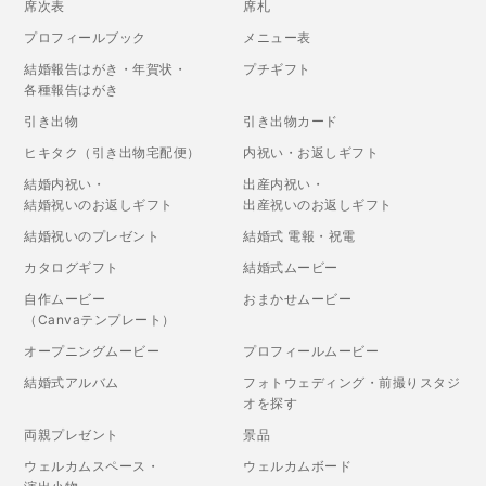
席次表
席札
プロフィールブック
メニュー表
結婚報告はがき・年賀状・
プチギフト
各種報告はがき
引き出物
引き出物カード
ヒキタク（引き出物宅配便）
内祝い・お返しギフト
結婚内祝い・
出産内祝い・
結婚祝いのお返しギフト
出産祝いのお返しギフト
結婚祝いのプレゼント
結婚式 電報・祝電
カタログギフト
結婚式ムービー
自作ムービー
おまかせムービー
（Canvaテンプレート）
オープニングムービー
プロフィールムービー
結婚式アルバム
フォトウェディング・前撮りスタジ
オを探す
両親プレゼント
景品
ウェルカムスペース・
ウェルカムボード