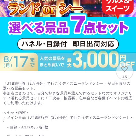
45
「JTB旅行券（2万円分）で行こうディズニーランドorシー」が目玉景品の
選べる景品セット。
参加者に合わせて、自分で好きな景品を選んで作るセットなのでオリジナリ
ティ溢れる景品セットに！二次会、披露宴、忘年会など各種イベントに幅広
くご利用いただけます。
＜セット内容＞
・メイン景品（JTB旅行券（2万円分）で行こうディズニーランドorシー）×
1
- 目録・A3パネル 各1枚