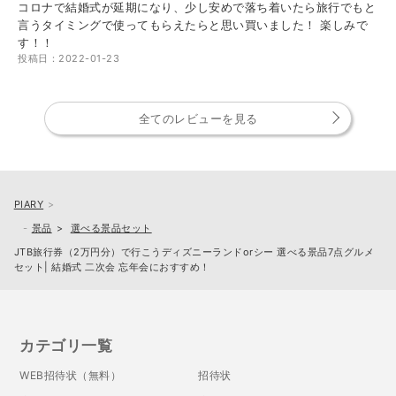
コロナで結婚式が延期になり、少し安めで落ち着いたら旅行でもと
言うタイミングで使ってもらえたらと思い買いました！ 楽しみで
す！！
投稿日：2022-01-23
全てのレビューを見る
PIARY
景品
選べる景品セット
JTB旅行券（2万円分）で行こうディズニーランドorシー 選べる景品7点グルメ
セット| 結婚式 二次会 忘年会におすすめ！
カテゴリ一覧
WEB招待状（無料）
招待状