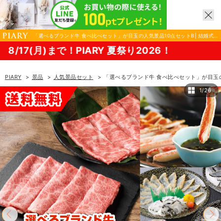
「選べるブランド牛 食べ比べセット」が目玉の人気景品10点セットB| 結婚式
二次会 忘年会におすすめ！|景品ならPIARY（ピアリー）
IARY 夏祭り2026！
PIARY
景品
人気景品セット
「選べるブランド牛 食べ比べセット」が目玉の
1/26