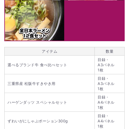
アイテム
数量
目録・
選べるブランド牛 食べ比べセット
A3パネル
1枚
目録・
三重県産 松阪牛すきやき用
A3パネル
1枚
目録・
ハーゲンダッツ スペシャルセット
A4パネル
1枚
目録・
ずわいがにしゃぶポーション300g
A4パネル
1枚