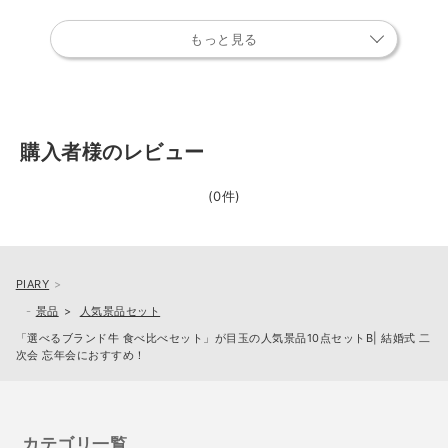
もっと見る
購入者様のレビュー
(0件)
PIARY
景品
人気景品セット
「選べるブランド牛 食べ比べセット」が目玉の人気景品10点セットB| 結婚式 二
次会 忘年会におすすめ！
カテゴリ一覧