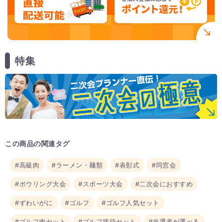
特集
この商品の関連タグ
#高級肉
#ラーメン・麺類
#表彰式
#同窓会
#ボウリング大会
#スポーツ大会
#二次会におすすめ
#ずわいがに
#ゴルフ
#ゴルフ人気セット
#ゴルフ肉セット
#ゴルフ接待セット
#当選者が選べる