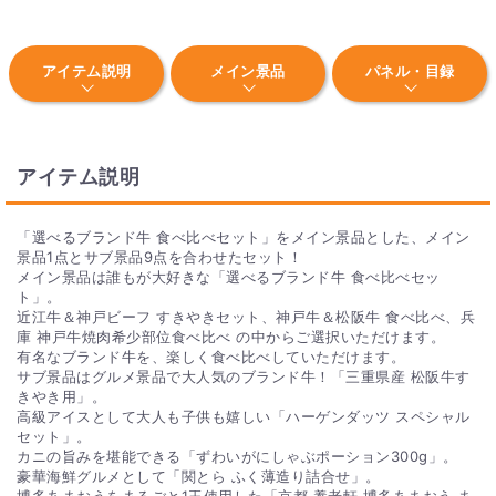
Q. 目録とはなんですか？
アイテム説明
メイン景品
パネル・目録
目録とは、封筒と景品の内容が記された景品引換券のことで
す。イベント当日、現物の商品の代わりに当選者の方にお渡し
します。イベント後、当選者の方に景品引換券のQRコードか
ら申し込みをしていただきます。
アイテム説明
Q. 景品パネルはついていますか？
景品パネルはA3サイズとA4の景品パネルをご用意しておりま
「選べるブランド牛 食べ比べセット」をメイン景品とした、メイン
す。 商品画像に「パネル付」の表記がある商品が対象となりま
景品1点とサブ景品9点を合わせたセット！
す。
メイン景品は誰もが大好きな「選べるブランド牛 食べ比べセッ
ト」。
近江牛＆神戸ビーフ すきやきセット、神戸牛＆松阪牛 食べ比べ、兵
庫 神戸牛焼肉希少部位食べ比べ の中からご選択いただけます。
有名なブランド牛を、楽しく食べ比べしていただけます。
サブ景品はグルメ景品で大人気のブランド牛！「三重県産 松阪牛す
きやき用」。
高級アイスとして大人も子供も嬉しい「ハーゲンダッツ スペシャル
セット」。
カニの旨みを堪能できる「ずわいがにしゃぶポーション300g」。
豪華海鮮グルメとして「関とら ふく薄造り詰合せ」。