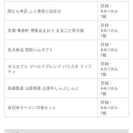
目録・
関とら本店 ふく薄造り詰合せ
A4パネル
1枚
目録・
京都 養老軒 博多あまおう まるごと苺大福
A4パネル
1枚
目録・
丸大食品 煌彩ハムギフト
A4パネル
1枚
目録・
ネスカフェ ゴールドブレンド バリスタ フィフ
A3パネル
ティ
1枚
目録・
高橋畜産 山形県産 山形牛しゃぶしゃぶ
A4パネル
1枚
目録・
全日本ラーメン12食セット
A4パネル
1枚