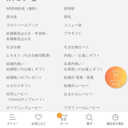
WEB招待状（無料）
招待状
席次表
席札
プロフィールブック
メニュー表
結婚報告はがき・年賀状・
プチギフト
各種報告はがき
引き出物
引き出物カード
ヒキタク（引き出物宅配便）
内祝い・お返しギフト
結婚内祝い・
出産内祝い・
結婚祝いのお返しギフト
出産祝いのお返しギフト
結婚祝いのプレゼント
結婚式 電報・祝電
カートに
入れる
カタログギフト
結婚式ムービー
自作ムービー
おまかせムービー
（Canvaテンプレート）
オープニングムービー
プロフィールムービー
0
結婚式アルバム
フォトウェディング・前撮りスタジ
オを探す