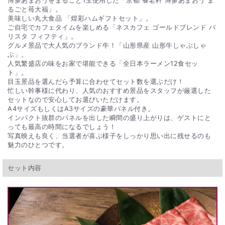
博多あまおうをまるごと1玉使用した「京都 養老軒 博多あまおう ま
るごと苺大福」。
美味しい丸大食品 「煌彩ハムギフトセット」。
ご自宅でカフェタイムを楽しめる「ネスカフェ ゴールドブレンド バ
リスタ フィフティ」。
グルメ景品で大人気のブランド牛！「山形県産 山形牛しゃぶしゃ
ぶ」。
人気繁盛店の味をお家で堪能できる「全日本ラーメン12食セッ
ト」。
目玉景品を選んだら予算に合わせてセット数を選ぶだけ！
忙しい幹事様に代わり、人気のおすすめ景品をスタッフが厳選した
セットなので安心してお選びいただけます。
A4サイズもしくはA3サイズの豪華パネル付き。
インパクト抜群のパネルを出した瞬間の盛り上がりは、ゲストにと
っても最高の時間になるでしょう！
写真映えも良く、当選者が喜ぶ様子をしっかり思い出に残せるのも
魅力のひとつです。
セット内容