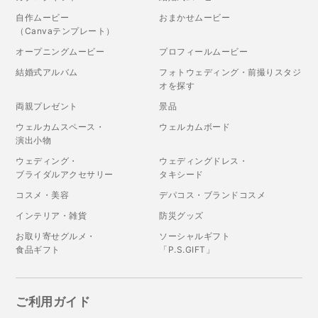
自作ムービー
おまかせムービー
（Canvaテンプレート）
オープニングムービー
プロフィールムービー
結婚式アルバム
フォトウェディング・前撮りスタジ
オを探す
両親プレゼント
景品
ウェルカムスペース・
ウェルカムボード
演出小物
ウェディング・
ウェディングドレス・
ブライダルアクセサリー
タキシード
コスメ・美容
デパコス・ブランドコスメ
インテリア・雑貨
防災グッズ
お取り寄せグルメ・
ソーシャルギフト
食品ギフト
「P.S.GIFT」
ご利用ガイド