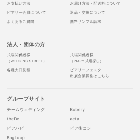
お支払い方法
お届け方法・配送料について
ピアリー会員について
返品・交換について
よくあるご質問
無料サンプル請求
法人・団体の方
式場関係者様
式場関係者様
（WEDDING STREET）
（PIARY 式場探し）
各種大口見積
ピアリーフェスタ
出展企業募集はこちら
グループサイト
チームウェディング
Bebery
theDe
aeta
ピアハピ
ピア街コン
BagLoop