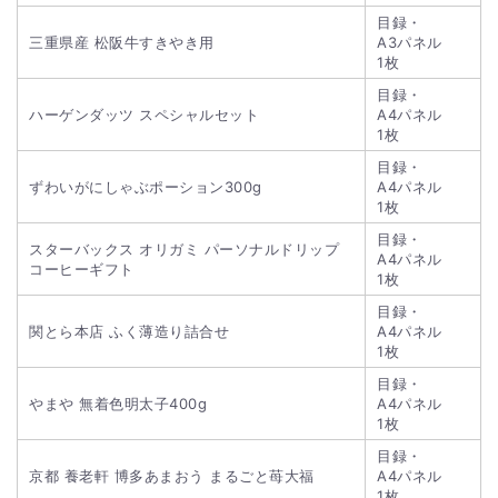
目録・
三重県産 松阪牛すきやき用
A3パネル
1枚
目録・
ハーゲンダッツ スペシャルセット
A4パネル
1枚
目録・
ずわいがにしゃぶポーション300g
A4パネル
1枚
目録・
スターバックス オリガミ パーソナルドリップ
A4パネル
コーヒーギフト
1枚
目録・
関とら本店 ふく薄造り詰合せ
A4パネル
1枚
目録・
やまや 無着色明太子400g
A4パネル
1枚
目録・
京都 養老軒 博多あまおう まるごと苺大福
A4パネル
1枚