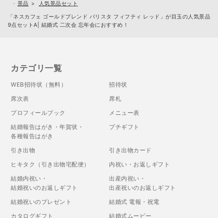
景品
人気景品セット
「ネスカフェ ゴールドブレンド バリスタ フィフティ レッド」が目玉の人気景品
9点セットA| 結婚式 二次会 忘年会におすすめ！
カテゴリ一覧
WEB招待状（無料）
招待状
席次表
席札
プロフィールブック
メニュー表
結婚報告はがき・年賀状・
プチギフト
各種報告はがき
引き出物
引き出物カード
ヒキタク（引き出物宅配便）
内祝い・お返しギフト
結婚内祝い・
出産内祝い・
結婚祝いのお返しギフト
出産祝いのお返しギフト
結婚祝いのプレゼント
結婚式 電報・祝電
カタログギフト
結婚式ムービー