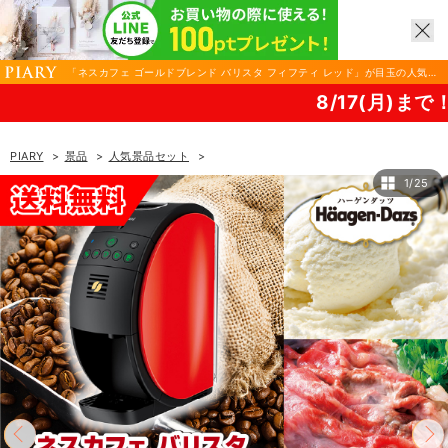
「ネスカフェ ゴールドブレンド バリスタ フィフティ レッド」が目玉の人気景
品9点セットA| 結婚式 二次会 忘年会におすすめ！|景品ならPIARY（ピアリ
8/17(月)まで！PIARY 夏祭り20
ー）
PIARY
景品
人気景品セット
「ネスカフェ ゴールドブレンド バリスタ フィフティ レッド」が目玉の人気景品9点セ
1/25