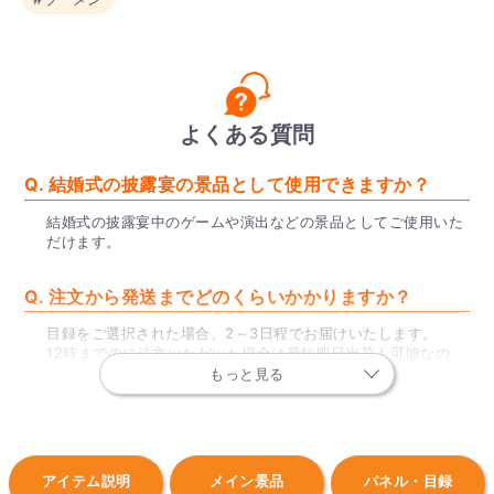
よくある質問
Q. 結婚式の披露宴の景品として使用できますか？
結婚式の披露宴中のゲームや演出などの景品としてご使用いた
だけます。
Q. 注文から発送までどのくらいかかりますか？
目録をご選択された場合、2～3日程でお届けいたします。
12時までのに注文いただいた場合は最短即日出荷も可能なの
で、お急ぎの場合はぜひご利用ください。
もっと見る
※一部地域、土日祝を除く。
Q. 目録とはなんですか？
アイテム説明
メイン景品
パネル・目録
目録とは、封筒と景品の内容が記された景品引換券のことで