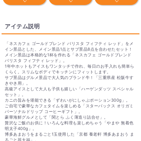
す。イベント当日、現物の商品の代わりに当選者の方にお渡し
します。イベント後、当選者の方に景品引換券のQRコードか
ら申し込みをしていただきます。
アイテム説明
Q. 景品パネルはついていますか？
景品パネルはA3サイズとA4の景品パネルをご用意しておりま
「ネスカフェ ゴールドブレンド バリスタ フィフティ レッド」をメ
す。 商品画像に「パネル付」の表記がある商品が対象となりま
イン景品とした、メイン景品1点とサブ景品8点を合わせたセット！
す。
メイン景品は本格的な1杯を作れる「ネスカフェ ゴールドブレンド
バリスタ フィフティ レッド」。
1年中ホットもアイスもワンタッチで作れ、毎日のお手入れも簡単ら
くらく。スリムなボディでキッチンにフィットします。
サブ景品はグルメ景品で大人気のブランド牛！「三重県産 松阪牛す
きやき用」。
高級アイスとして大人も子供も嬉しい「ハーゲンダッツ スペシャル
セット」。
カニの旨みを堪能できる「ずわいがにしゃぶポーション300g」。
ご自宅で豪華なカフェタイムを楽しめる「スターバックス オリガミ
パーソナルドリップ コーヒーギフト」。
豪華海鮮グルメとして「関とら ふく薄造り詰合せ」。
贅沢なご飯のお供に！いろんな料理も楽しめちゃう「やまや 無着色
明太子400g」。
博多あまおうをまるごと1玉使用した「京都 養老軒 博多あまおう ま
るごと苺大福」。