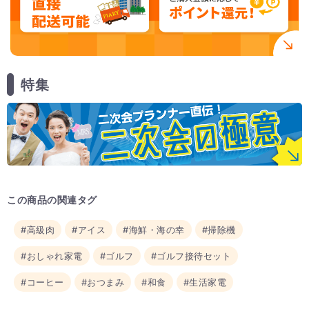
特集
この商品の関連タグ
#高級肉
#アイス
#海鮮・海の幸
#掃除機
#おしゃれ家電
#ゴルフ
#ゴルフ接待セット
#コーヒー
#おつまみ
#和食
#生活家電