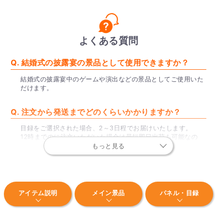
よくある質問
Q. 結婚式の披露宴の景品として使用できますか？
結婚式の披露宴中のゲームや演出などの景品としてご使用いた
だけます。
Q. 注文から発送までどのくらいかかりますか？
目録をご選択された場合、2～3日程でお届けいたします。
12時までのに注文いただいた場合は最短即日出荷も可能なの
で、お急ぎの場合はぜひご利用ください。
もっと見る
※一部地域、土日祝を除く。
Q. 目録とはなんですか？
アイテム説明
メイン景品
パネル・目録
目録とは、封筒と景品の内容が記された景品引換券のことで
す。イベント当日、現物の商品の代わりに当選者の方にお渡し
します。イベント後、当選者の方に景品引換券のQRコードか