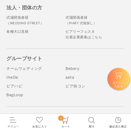
法人・団体の方
式場関係者様
式場関係者様
（WEDDING STREET）
（PIARY 式場探し）
各種大口見積
ピアリーフェスタ
出展企業募集はこちら
グループサイト
チームウェディング
Bebery
theDe
aeta
カートに
ピアハピ
ピア街コン
入れる
BagLoop
ブライダルサロン
0
表参道店
名古屋栄店