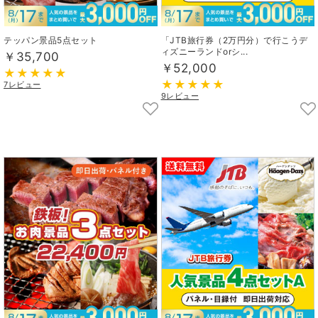
テッパン景品5点セット
「JTB旅行券（2万円分）で行こうデ
ィズニーランドorシ...
￥35,700
￥52,000
7レビュー
9レビュー