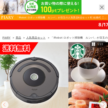
「iRobot ロボット掃除機 ルンバ」が目玉の人気景品6点セットB| 結婚式 二次
会 忘年会におすすめ！|景品ならPIARY（ピアリー）
8/17(月)まで！PIARY
PIARY
景品
人気景品セット
「iRobot ロボット掃除機 ルンバ」が目玉
1/22