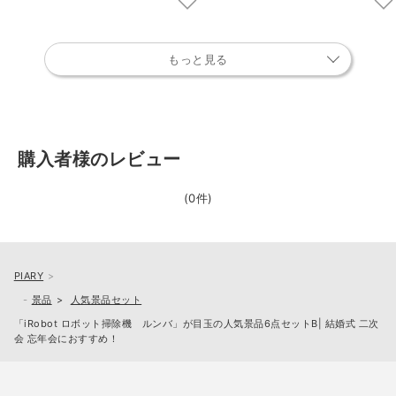
もっと見る
購入者様のレビュー
(0件)
PIARY
景品
人気景品セット
「iRobot ロボット掃除機 ルンバ」が目玉の人気景品6点セットB| 結婚式 二次
会 忘年会におすすめ！