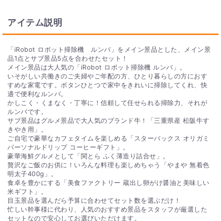
ら申し込みをしていただきます。
アイテム説明
Q. 景品パネルはついていますか？
景品パネルはA3サイズとA4の景品パネルをご用意しておりま
「iRobot ロボット掃除機 ルンバ」をメイン景品とした、メイン景
す。 商品画像に「パネル付」の表記がある商品が対象となりま
品1点とサブ景品5点を合わせたセット！
す。
メイン景品は大人気の「iRobot ロボット掃除機 ルンバ」。
いそがしい共働きのご夫婦やご年配の方、ひとり暮らしの方におす
すめな家電です。ボタンひとつで家中をきれいに掃除してくれ、快
適で便利なルンバ。
かしこく・くまなく・丁寧に！信頼して任せられる掃除力、それが
ルンバです。
サブ景品はグルメ景品で大人気のブランド牛！「三重県産 松阪牛す
きやき用」。
ご自宅で豪華なカフェタイムを楽しめる「スターバックス オリガミ
パーソナルドリップ コーヒーギフト」。
豪華海鮮グルメとして「関とら ふく薄造り詰合せ」。
贅沢なご飯のお供に！いろんな料理も楽しめちゃう「やまや 無着色
明太子400g」。
食卓を豊かにする「美食ファクトリー 蔵出し卵がけ醤油と美味しい
米ギフト」。
目玉景品を選んだら予算に合わせてセット数を選ぶだけ！
忙しい幹事様に代わり、人気のおすすめ景品をスタッフが厳選した
セットなので安心してお選びいただけます。