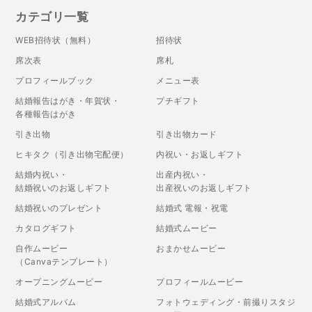
カテゴリ一覧
WEB招待状（無料）
招待状
席次表
席札
プロフィールブック
メニュー表
結婚報告はがき・年賀状・
プチギフト
各種報告はがき
引き出物
引き出物カード
ヒキタク（引き出物宅配便）
内祝い・お返しギフト
結婚内祝い・
出産内祝い・
結婚祝いのお返しギフト
出産祝いのお返しギフト
結婚祝いのプレゼント
結婚式 電報・祝電
カタログギフト
結婚式ムービー
自作ムービー
おまかせムービー
（Canvaテンプレート）
オープニングムービー
プロフィールムービー
結婚式アルバム
フォトウェディング・前撮りスタジ