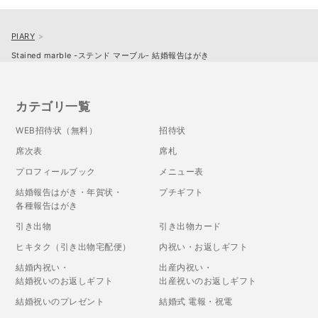
PIARY
Stained marble -ステンド マーブル- 結婚報告はがき
カテゴリ一覧
WEB招待状（無料）
招待状
席次表
席札
プロフィールブック
メニュー表
結婚報告はがき・年賀状・
プチギフト
各種報告はがき
引き出物
引き出物カード
ヒキタク（引き出物宅配便）
内祝い・お返しギフト
結婚内祝い・
出産内祝い・
結婚祝いのお返しギフト
出産祝いのお返しギフト
結婚祝いのプレゼント
結婚式 電報・祝電