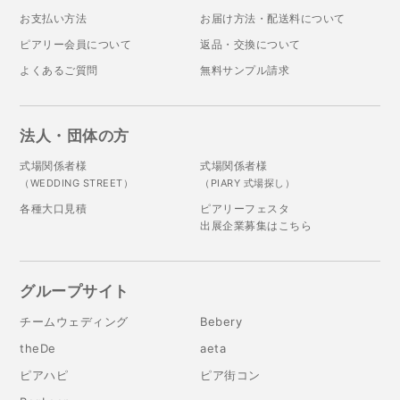
お支払い方法
お届け方法・配送料について
ピアリー会員について
返品・交換について
よくあるご質問
無料サンプル請求
法人・団体の方
式場関係者様
式場関係者様
（WEDDING STREET）
（PIARY 式場探し）
各種大口見積
ピアリーフェスタ
出展企業募集はこちら
グループサイト
チームウェディング
Bebery
theDe
aeta
ピアハピ
ピア街コン