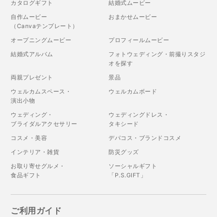
カタログギフト
結婚式ムービー
自作ムービー
おまかせムービー
（Canvaテンプレート）
オープニングムービー
プロフィールムービー
結婚式アルバム
フォトウェディング・前撮りスタジ
オを探す
両親プレゼント
景品
ウェルカムスペース・
ウェルカムボード
演出小物
ウェディング・
ウェディングドレス・
ブライダルアクセサリー
タキシード
コスメ・美容
デパコス・ブランドコスメ
インテリア・雑貨
防災グッズ
お取り寄せグルメ・
ソーシャルギフト
食品ギフト
「P.S.GIFT」
ご利用ガイド