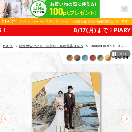
Stained marble -ステンド マーブル- 結婚報告はがき|結婚報告はがき・年賀
状・各種報告はがきならPIARY（ピアリー）
8/17(月)まで！PIARY 夏祭り2
PIARY
結婚報告はがき・年賀状・各種報告はがき
Stained marble -ス
1/18