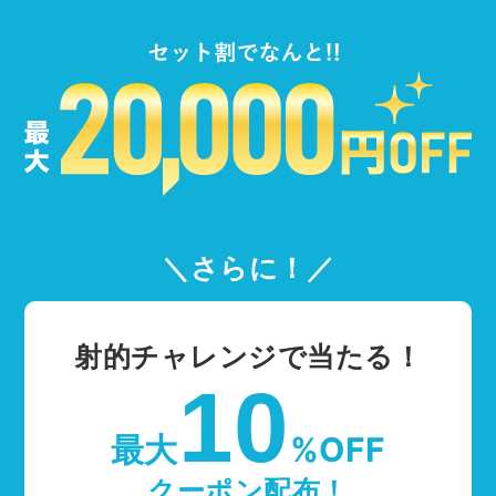
＼さらに！／
射的チャレンジで当たる！
10
最大
%OFF
クーポン配布！