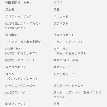
WEB招待状（無料）
招待状
席次表
席札
プロフィールブック
メニュー表
結婚報告はがき・年賀状・
プチギフト
各種報告はがき
引き出物
引き出物カード
ヒキタク（引き出物宅配便）
内祝い・お返しギフト
結婚内祝い・
出産内祝い・
結婚祝いのお返しギフト
出産祝いのお返しギフト
結婚祝いのプレゼント
結婚式 電報・祝電
カタログギフト
結婚式ムービー
自作ムービー
おまかせムービー
（Canvaテンプレート）
オープニングムービー
プロフィールムービー
結婚式アルバム
フォトウェディング・前撮りスタジ
オを探す
両親プレゼント
景品