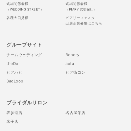
式場関係者様
式場関係者様
（WEDDING STREET）
（PIARY 式場探し）
各種大口見積
ピアリーフェスタ
出展企業募集はこちら
グループサイト
チームウェディング
Bebery
theDe
aeta
ピアハピ
ピア街コン
BagLoop
ブライダルサロン
表参道店
名古屋栄店
米子店