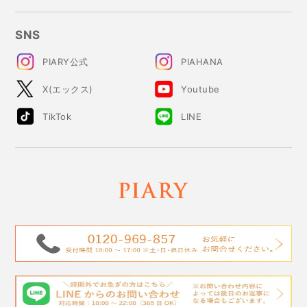
SNS
PIARY公式
PIAHANA
X(エックス)
Youtube
TikTok
LINE