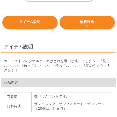
お届け希望日はカート内にて2ヶ月先までご指定いただけま
す。ご使用日に合わせてご指定くださいませ。
Q. プチギフトを結婚式で利用する場合、いつまでに注
アイテム説明
無料特典
文すればいいですか？
式の1ヶ月～3週間ほど前までに注文していただくのがおすすめ
です。多くの商品は1週間ほどでお届けできますが、商品によ
ってお届け日が変わります。詳しくは商品詳細ページにてご確
アイテム説明
認ください。
Q. 何個から購入可能ですか？
ガトーエトフのタオルケーキはどれを選ぶか迷ってしまう！「見て
おいしい」｢触っておいしい」「使っておいしい」3度のうまみに大
特に記載のない限り、1個からご購入いただけます。お気軽に
満足！！
ご注文ください。
商品内容
Q. 大口注文はできますか？
内容物
香り付きハンドタオル
300個から大口注文が可能です。
専用のお問い合わせページ
か
らお申込みいただけます。
サンクスタグ・サンクスカード・デコシール
無料特典
（20個以上注文時）
Q. プチギフトはパッケージの組み立て等の作業が別途