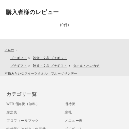
購入者様のレビュー
(0件)
PIARY
プチギフト
雑貨・文具 プチギフト
プチギフト
雑貨・文具 プチギフト
タオル・ハンカチ
本物みたいなスイーツタオル｜フルーツサンデー
カテゴリ一覧
WEB招待状（無料）
招待状
席次表
席札
プロフィールブック
メニュー表
結婚報告はがき・年賀状・
プチギフト