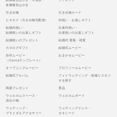
各種報告はがき
引き出物
引き出物カード
ヒキタク（引き出物宅配便）
内祝い・お返しギフト
結婚内祝い・
出産内祝い・
結婚祝いのお返しギフト
出産祝いのお返しギフト
結婚祝いのプレゼント
結婚式 電報・祝電
カタログギフト
結婚式ムービー
自作ムービー
おまかせムービー
（Canvaテンプレート）
オープニングムービー
プロフィールムービー
結婚式アルバム
フォトウェディング・前撮りスタジ
オを探す
両親プレゼント
景品
ウェルカムスペース・
ウェルカムボード
演出小物
ウェディング・
ウェディングドレス・
ブライダルアクセサリー
タキシード