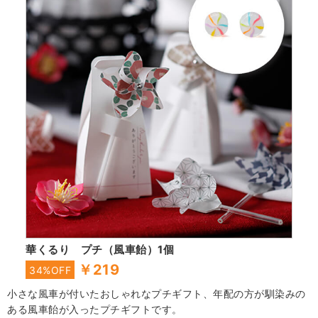
華くるり プチ（風車飴）1個
￥219
34%OFF
小さな風車が付いたおしゃれなプチギフト、年配の方が馴染みの
ある風車飴が入ったプチギフトです。