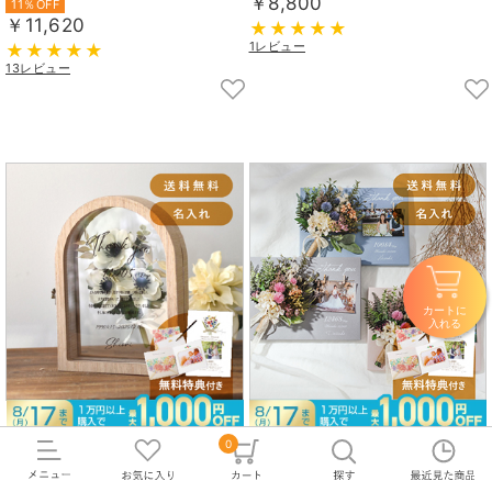
￥8,800
11％OFF
￥11,620
1レビュー
13レビュー
カートに
入れる
0
子育て感謝状 アーチ アネモネブーケ
フォトサンクスブーケ
L
20％OFF