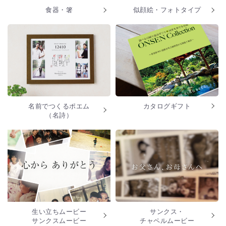
食器・箸
似顔絵・フォトタイプ
名前でつくるポエム
カタログギフト
（名詩）
生い立ちムービー
サンクス・
サンクスムービー
チャペルムービー