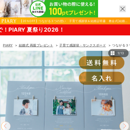
【20％OFF】つながる３つの想い 子育て感謝状＆結婚証明書 教会式|結婚式
両親プレゼントならPIARY（ピアリー）
PIARY
結婚式 両親プレゼント
子育て感謝状・サンクスボード
つながる３
1/13