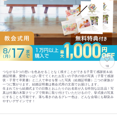
18
つながる3つの想いを色あせることなく残すことができる子育て感謝状＆結
婚証明書。愛情いっぱい育ててくれたお互いの子供の頃の写真（子育て感謝
状・子育て卒業書）と二人で幸せを誓った写真（結婚証明書）二つの家族が
一つに繋がります。結婚証明書は教会式用の文面でお届けします。
生まれてから結婚式までの日数とおふたりのお名前が入る特別な記念品！写
真は付属の木製クリップで簡単に取り付けていただけるので、挙式後の写真
にすることも可能です。落ち着きのあるグレー色は、どんな会場にも馴染み
やすいデザインです！