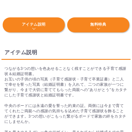
アイテム説明
無料特典
アイテム説明
つながる3つの想いを色あせることなく残すことができる子育て感謝
状＆結婚証明書。
お互いの子供の頃の写真（子育て感謝状・子育て卒業証書）と二人
で幸せを誓った写真（結婚証明書）を入れて、二つの家族が一つに
繋がり、今まで大切に育ててもらった両親への”ありがとう”をカタチ
にした子育て感謝状と結婚証明書です。
中央のボードには永遠の愛を誓った約束の証。両側には今まで育て
てくれたご両親への感謝の気持ちを込めた子育て感謝状を飾ること
ができます。3つの想いがこもった繋がるボードで家族の絆をカタチ
にしませんか。
落ち着きのあるグレー色のデザイン。産まれてから結婚式までの思