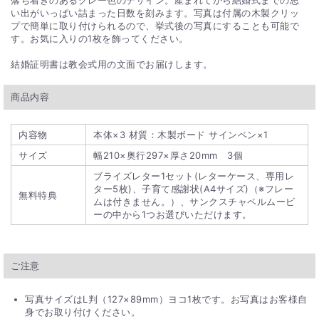
い出がいっぱい詰まった日数を刻みます。写真は付属の木製クリッ
プで簡単に取り付けられるので、挙式後の写真にすることも可能で
す。お気に入りの1枚を飾ってください。
結婚証明書は教会式用の文面でお届けします。
商品内容
内容物
本体×3 材質：木製ボード サインペン×1
サイズ
幅210×奥行297×厚さ20mm 3個
ブライズレター1セット(レターケース、専用レ
ター5枚)、子育て感謝状(A4サイズ)（※フレー
無料特典
ムは付きません。）、サンクスチャペルムービ
ーの中から1つお選びいただけます。
ご注意
写真サイズはL判（127×89mm）ヨコ1枚です。お写真はお客様自
身でお取り付けください。